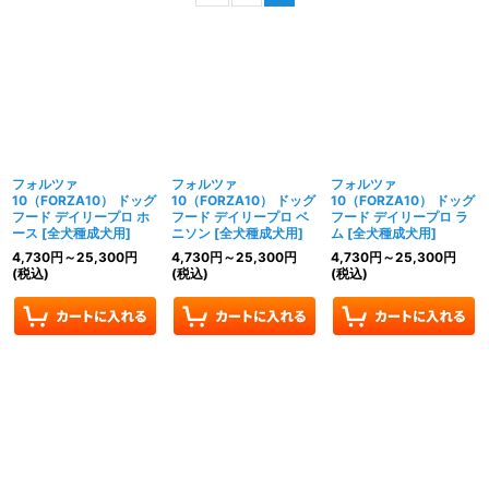
表示数
:
並び順
:
絞り込む
フォルツァ
フォルツァ
フォルツァ
10（FORZA10） ドッグ
10（FORZA10） ドッグ
10（FORZA10） ドッグ
フード デイリープロ ホ
フード デイリープロ ベ
フード デイリープロ ラ
ース
[
全犬種成犬用
]
ニソン
[
全犬種成犬用
]
ム
[
全犬種成犬用
]
4,730
円
～25,300
円
4,730
円
～25,300
円
4,730
円
～25,300
円
(税込)
(税込)
(税込)