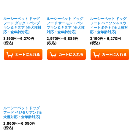
ルーシーペット ドッグ
ルーシーペット ドッグ
ルーシーペット ドッグ
フード ダック・パンプ
フード サーモン・パン
フード ベニソン＆スウ
キン＆キヌア
[
全犬種対
プキン＆キヌア
[
全犬種
ィートポテト
[
全犬種対
応・全年齢対応
]
対応・全年齢対応
]
応・全年齢対応
]
3,190
円
～6,270
円
2,970
円
～5,885
円
3,190
円
～6,270
円
(税込)
(税込)
(税込)
ルーシーペット ドッグ
フード ベジタリアン
[
全
犬種対応・全年齢対応
]
2,860
円
～6,050
円
(税込)