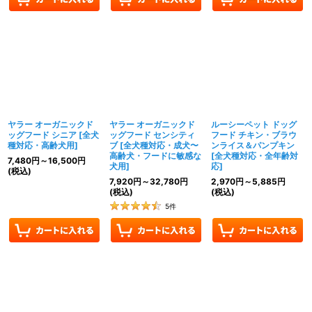
ヤラー オーガニックド
ヤラー オーガニックド
ルーシーペット ドッグ
ッグフード シニア
[
全犬
ッグフード センシティ
フード チキン・ブラウ
種対応・高齢犬用
]
ブ
[
全犬種対応・成犬〜
ンライス＆パンプキン
高齢犬・フードに敏感な
[
全犬種対応・全年齢対
7,480
円
～16,500
円
犬用
]
応
]
(税込)
7,920
円
～32,780
円
2,970
円
～5,885
円
(税込)
(税込)
5
件