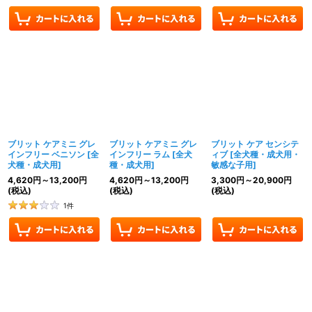
ブリット ケアミニ グレ
ブリット ケアミニ グレ
ブリット ケア センシテ
インフリー ベニソン
[
全
インフリー ラム
[
全犬
ィブ
[
全犬種・成犬用・
犬種・成犬用
]
種・成犬用
]
敏感な子用
]
4,620
円
～13,200
円
4,620
円
～13,200
円
3,300
円
～20,900
円
(税込)
(税込)
(税込)
1
件