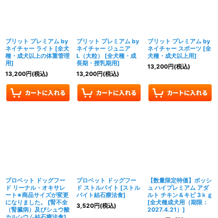
ブリット プレミアム by
ブリット プレミアム by
ブリット プレミアム by
ネイチャー ライト
[
全犬
ネイチャー ジュニア
ネイチャー スポーツ
[
全
種・成犬以上の体重管理
L（大粒）
[
全犬種・成
犬種・成犬以上用
]
用
]
長期・授乳期用
]
13,200
円
(税込)
13,200
円
(税込)
13,200
円
(税込)
プロベット ドッグフー
プロベット ドッグフー
【数量限定特価】ボッシ
ド リーナル・オキサレ
ド ストルバイト
[
ストル
ュ ハイプレミアム アダ
ート※商品サイズが変更
バイト結石療法食
]
ルト チキン＆キビ 3ｋｇ
になりました。
[
腎不全
[
全犬種成犬用（期限：
3,520
円
(税込)
（腎臓病）及びシュウ酸
2027.4.21）
]
カルシウム結石療法食
]