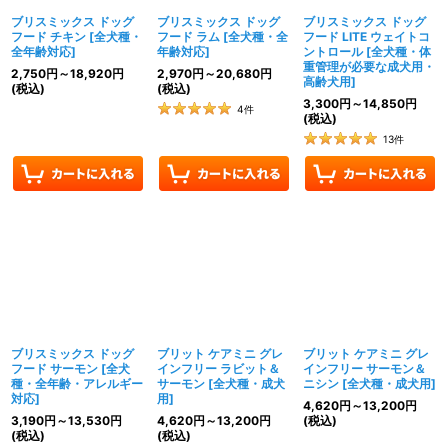
ブリスミックス ドッグ
ブリスミックス ドッグ
ブリスミックス ドッグ
フード チキン
[
全犬種・
フード ラム
[
全犬種・全
フード LITE ウェイトコ
全年齢対応
]
年齢対応
]
ントロール
[
全犬種・体
重管理が必要な成犬用・
2,750
円
～18,920
円
2,970
円
～20,680
円
高齢犬用
]
(税込)
(税込)
3,300
円
～14,850
円
4
件
(税込)
13
件
ブリスミックス ドッグ
ブリット ケアミニ グレ
ブリット ケアミニ グレ
フード サーモン
[
全犬
インフリー ラビット＆
インフリー サーモン＆
種・全年齢・アレルギー
サーモン
[
全犬種・成犬
ニシン
[
全犬種・成犬用
]
対応
]
用
]
4,620
円
～13,200
円
3,190
円
～13,530
円
4,620
円
～13,200
円
(税込)
(税込)
(税込)