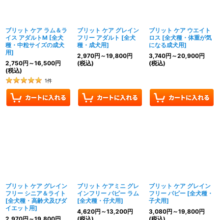
ブリット ケア ラム＆ラ
ブリット ケア グレイン
ブリット ケア ウエイト
イス アダルトM
[
全犬
フリー アダルト
[
全犬
ロス
[
全犬種・体重が気
種・中粒サイズの成犬
種・成犬用
]
になる成犬用
]
用
]
2,970
円
～19,800
円
3,740
円
～20,900
円
2,750
円
～16,500
円
(税込)
(税込)
(税込)
1
件
ブリット ケア グレイン
ブリット ケアミニ グレ
ブリット ケア グレイン
フリー シニア＆ライト
インフリー パピー ラム
フリー パピー
[
全犬種・
[
全犬種・高齢犬及びダ
[
全犬種・仔犬用
]
子犬用
]
イエット用
]
4,620
円
～13,200
円
3,080
円
～19,800
円
2,970
円
～19,800
円
(税込)
(税込)