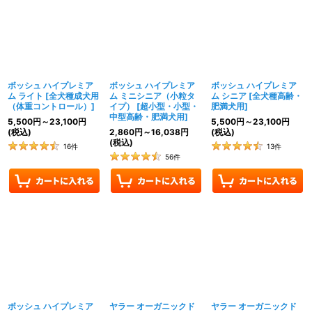
ボッシュ ハイプレミア
ボッシュ ハイプレミア
ボッシュ ハイプレミア
ム ライト
[
全犬種成犬用
ム ミニシニア（小粒タ
ム シニア
[
全犬種高齢・
（体重コントロール）
]
イプ）
[
超小型・小型・
肥満犬用
]
中型高齢・肥満犬用
]
5,500
円
～23,100
円
5,500
円
～23,100
円
(税込)
2,860
円
～16,038
円
(税込)
(税込)
16
件
13
件
56
件
ボッシュ ハイプレミア
ヤラー オーガニックド
ヤラー オーガニックド