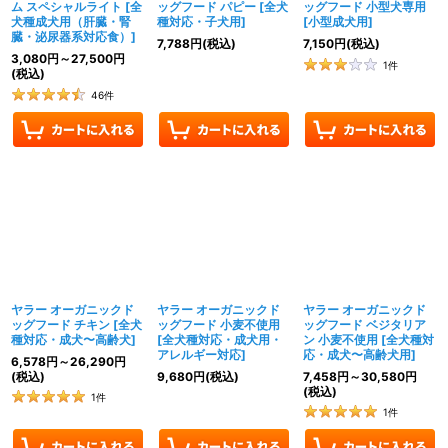
ム スペシャルライト
[
全
ッグフード パピー
[
全犬
ッグフード 小型犬専用
犬種成犬用（肝臓・腎
種対応・子犬用
]
[
小型成犬用
]
臓・泌尿器系対応食）
]
7,788
円
(税込)
7,150
円
(税込)
3,080
円
～27,500
円
1
件
(税込)
46
件
ヤラー オーガニックド
ヤラー オーガニックド
ヤラー オーガニックド
ッグフード チキン
[
全犬
ッグフード 小麦不使用
ッグフード ベジタリア
種対応・成犬〜高齢犬
]
[
全犬種対応・成犬用・
ン 小麦不使用
[
全犬種対
アレルギー対応
]
応・成犬〜高齢犬用
]
6,578
円
～26,290
円
(税込)
9,680
円
(税込)
7,458
円
～30,580
円
(税込)
1
件
1
件