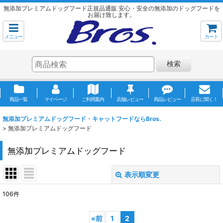
無添加プレミアムドッグフード正規品通販 安心・安全の無添加のドッグフードを
お届け致します。
メニュー
カート
検索
商品一覧
マイページ
ご利用案内
店舗レビュー
商品レビュー
店長に聞く！
無添加プレミアムドッグフード・キャットフードならBros.
>
無添加プレミアムドッグフード
無添加プレミアムドッグフード
表示順変更
閉じる
106
件
サブカテゴリ
:
«
前
1
2