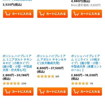
4,980
円
(税込)
3,520
円
(税込)
Bros.通常価格
:
6,600
円
ボッシュ ハイプレミア
ボッシュ ハイプレミア
ボッシュ ハイプレミア
ム ミニアダルト チキン
ム アダルト チキン＆キ
ム ミニライト（小粒タ
＆キビ（小粒タイプ）
ビ
[
全犬種成犬用
]
イプ）
[
超小型・小型・
[
超小型・小型・中型成
中型成犬用（体重コント
6,600
円
～27,500
円
犬用・仔犬用も可
]
ロール）
]
(税込)
2,860
円
～20,196
円
2,860
円
～16,038
円
6
件
(税込)
(税込)
20
件
1
件