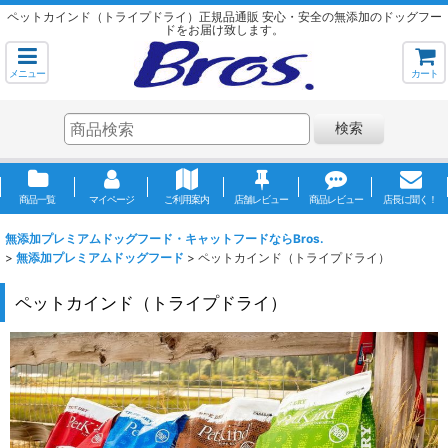
ペットカインド（トライプドライ）正規品通販 安心・安全の無添加のドッグフー
ドをお届け致します。
メニュー
カート
検索
商品一覧
マイページ
ご利用案内
店舗レビュー
商品レビュー
店長に聞く！
無添加プレミアムドッグフード・キャットフードならBros.
>
無添加プレミアムドッグフード
>
ペットカインド（トライプドライ）
ペットカインド（トライプドライ）