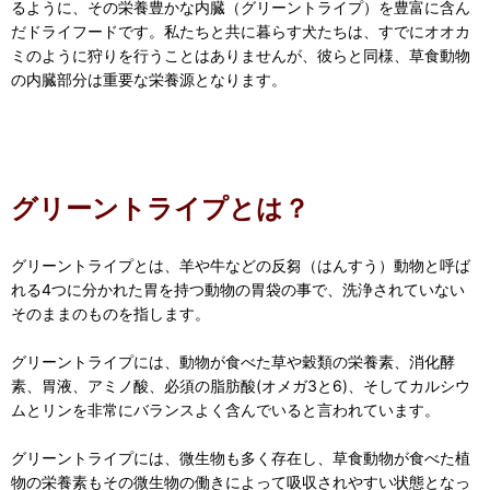
るように、その栄養豊かな内臓（グリーントライプ）を豊富に含ん
だドライフードです。私たちと共に暮らす犬たちは、すでにオオカ
ミのように狩りを行うことはありませんが、彼らと同様、草食動物
の内臓部分は重要な栄養源となります。
グリーントライプとは？
グリーントライプとは、羊や牛などの反芻（はんすう）動物と呼ば
れる4つに分かれた胃を持つ動物の胃袋の事で、洗浄されていない
そのままのものを指します。
グリーントライプには、動物が食べた草や穀類の栄養素、消化酵
素、胃液、アミノ酸、必須の脂肪酸(オメガ3と6)、そしてカルシウ
ムとリンを非常にバランスよく含んでいると言われています。
グリーントライプには、微生物も多く存在し、草食動物が食べた植
物の栄養素もその微生物の働きによって吸収されやすい状態となっ