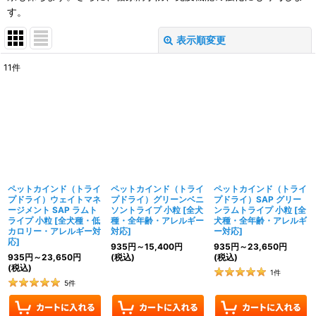
す。
表示順変更
閉じる
11
件
表示数
:
並び順
:
絞り込む
ペットカインド（トライ
ペットカインド（トライ
ペットカインド（トライ
プドライ）ウェイトマネ
プドライ）グリーンベニ
プドライ）SAP グリー
ージメント SAP ラムト
ソントライプ 小粒
[
全犬
ンラムトライプ 小粒
[
全
ライプ 小粒
[
全犬種・低
種・全年齢・アレルギー
犬種・全年齢・アレルギ
カロリー・アレルギー対
対応
]
ー対応
]
応
]
935
円
～15,400
円
935
円
～23,650
円
935
円
～23,650
円
(税込)
(税込)
(税込)
1
件
5
件