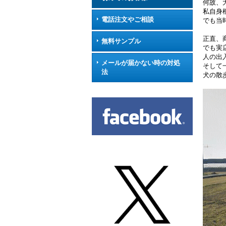
何故、
私自身
電話注文やご相談
でも当
正直、
無料サンプル
でも実
人の出
メールが届かない時の対処
そして
法
犬の散