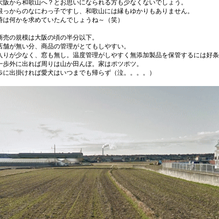
大阪から和歌山へ？とお思いになられる方も少なくないでしょう。
根っからのなにわっ子ですし、和歌山には縁もゆかりもありません。
時は何かを求めていたんでしょうね～（笑）
商売の規模は大阪の頃の半分以下。
店舗が無い分、商品の管理がとてもしやすい。
入りが少なく、窓も無し。温度管理がしやすく無添加製品を保管するには好条
一歩外に出れば周りは山か田んぼ。家はポツポツ。
歩に出掛ければ愛犬はいつまでも帰らず（泣。。。。）