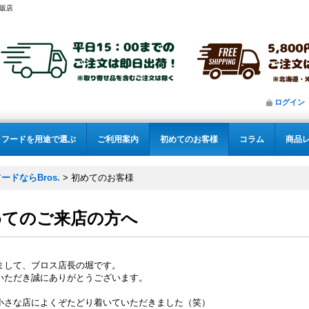
販店
ログイン
フードを用途で選ぶ
ご利用案内
初めてのお客様
コラム
商品
ドならBros.
>
初めてのお客様
めてのご来店の方へ
まして、ブロス店長の堀です。
いただき誠にありがとうございます。
小さな店によくぞたどり着いていただきました（笑）