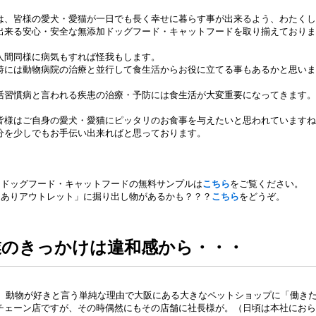
は、皆様の愛犬・愛猫が一日でも長く幸せに暮らす事が出来るよう、わたくし
出来る安心・安全な無添加ドッグフード・キャットフードを取り揃えておりま
人間同様に病気もすれば怪我もします。
時には動物病院の治療と並行して食生活からお役に立てる事もあるかと思いま
活習慣病と言われる疾患の治療・予防には食生活が大変重要になってきます。
皆様はご自身の愛犬・愛猫にピッタリのお食事を与えたいと思われていますね
分を少しでもお手伝い出来ればと思っております。
加ドッグフード・キャットフードの無料サンプルは
こちら
をご覧ください。
けありアウトレット」に掘り出し物があるかも？？？
こちら
をどうぞ。
業のきっかけは違和感から・・・
3年、動物が好きと言う単純な理由で大阪にある大きなペットショップに「働き
チェーン店ですが、その時偶然にもその店舗に社長様が。（日頃は本社におら