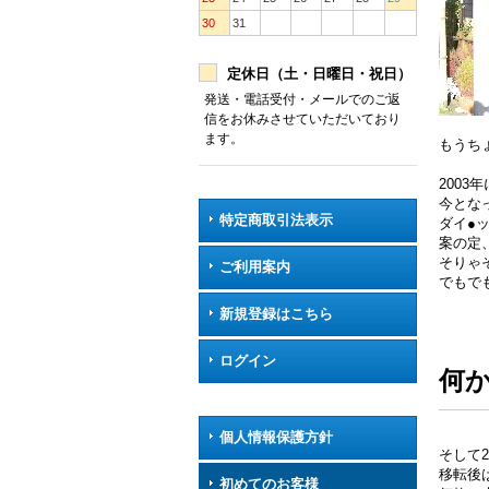
30
31
定休日（土・日曜日・祝日）
発送・電話受付・メールでのご返
信をお休みさせていただいており
ます。
もうち
200
今とな
特定商取引法表示
ダイ●
案の定
そりゃ
ご利用案内
でもで
新規登録はこちら
ログイン
何
個人情報保護方針
そして2
移転後
初めてのお客様