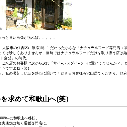
ょっと良い画像があれば。。。。。
3年に大阪市の住吉区に無添加にこだわった小さな「ナチュラルフード専門店（
っては珍しくありませんが、当時ではナチュラルフードだけを取り扱う店は殆
ット全盛」の時代。
、ご来店のお客様は次から次に「サイ●ンスダイ●ットは置いてませんか？」
そうですよね（笑）
も、私の暑苦しい話を熱心に聞いてくださるお客様も沢山居てくださり、他府
かを求めて和歌山へ(笑）
009年に和歌山へ移転。
は実店舗は無く通販専門店に。