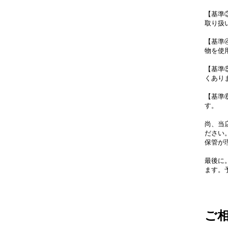
【基準
取り扱
【基準④
物を使
【基準
くあり
【基準
す。
尚、当
ださい
保管が
最後に
ます。
ご