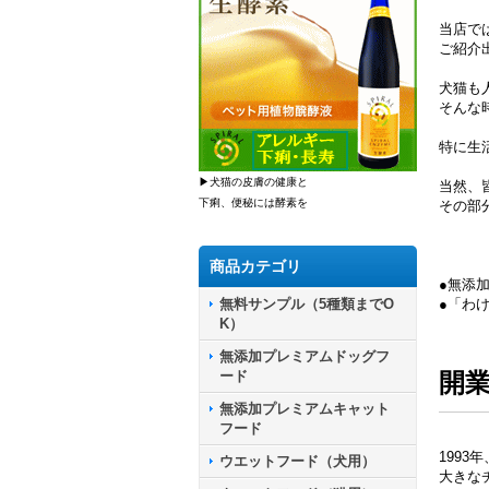
当店で
ご紹介
犬猫も
そんな
特に生
▶犬猫の皮膚の健康と
当然、
下痢、便秘には酵素を
その部
商品カテゴリ
●無添
無料サンプル（5種類までO
●「わ
K）
無添加プレミアムドッグフ
ード
開
無添加プレミアムキャット
フード
199
ウエットフード（犬用）
大きな