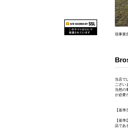
現事業
Br
当店で
ござい
当然の
が必要
【基準
【基準
品であ