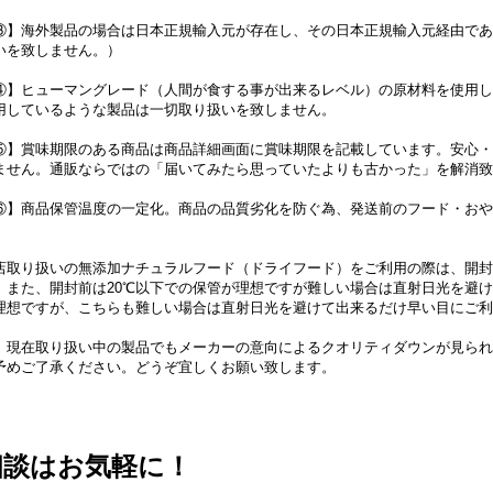
③】海外製品の場合は日本正規輸入元が存在し、その日本正規輸入元経由であ
いを致しません。）
】ヒューマングレード（人間が食する事が出来るレベル）の原材料を使用している物。
用しているような製品は一切取り扱いを致しません。
⑤】賞味期限のある商品は商品詳細画面に賞味期限を記載しています。安心・
ません。通販ならではの「届いてみたら思っていたよりも古かった」を解消致
⑥】商品保管温度の一定化。商品の品質劣化を防ぐ為、発送前のフード・おや
店取り扱いの無添加ナチュラルフード（ドライフード）をご利用の際は、開封
。また、開封前は20℃以下での保管が理想ですが難しい場合は直射日光を避
理想ですが、こちらも難しい場合は直射日光を避けて出来るだけ早い目にご利
。現在取り扱い中の製品でもメーカーの意向によるクオリティダウンが見られ
予めご了承ください。どうぞ宜しくお願い致します。
相談はお気軽に！