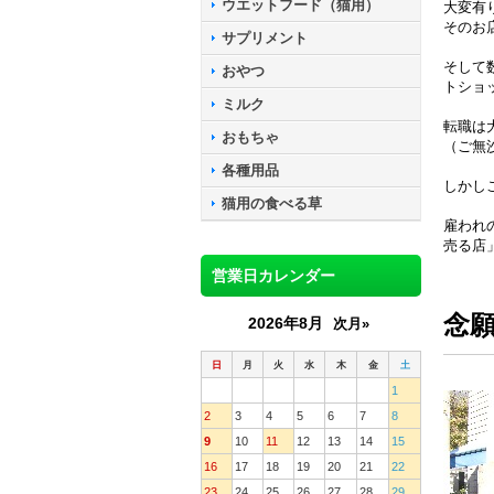
ウエットフード（猫用）
大変有
そのお
サプリメント
そして
おやつ
トショ
ミルク
転職は
おもちゃ
（ご無
各種用品
しかし
猫用の食べる草
雇われ
売る店
営業日カレンダー
念
2026年8月
次月»
日
月
火
水
木
金
土
1
2
3
4
5
6
7
8
9
10
11
12
13
14
15
16
17
18
19
20
21
22
23
24
25
26
27
28
29