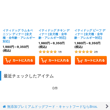
イティドッグ ラム＆ベ
イティドッグ チキン デ
イティドッグ ビーフ デ
ニソン ディナー
[
全犬
ィナー
[
全犬種・全年
ィナー
[
全犬種・全年
種・全年齢・アレルギー
齢・アレルギー対応
]
齢・アレルギー対応
]
対応
]
1,980
円
～9,350
円
1,980
円
～9,350
円
1,980
円
～9,350
円
(税込)
(税込)
(税込)
1
件
2
件
最近チェックしたアイテム
0件
無添加プレミアムドッグフード・キャットフードならBros.