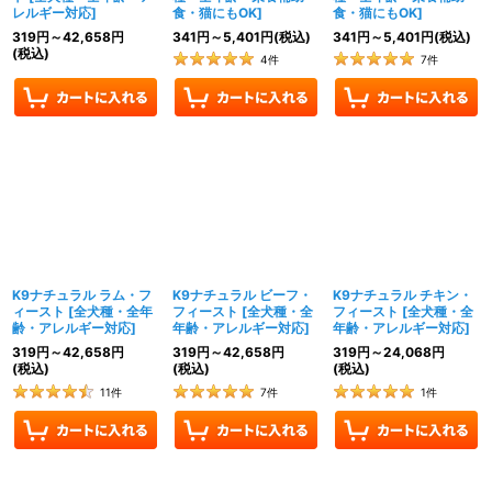
レルギー対応
]
食・猫にもOK
]
食・猫にもOK
]
319
円
～42,658
円
341
円
～5,401
円
(税込)
341
円
～5,401
円
(税込)
(税込)
4
件
7
件
K9ナチュラル ラム・フ
K9ナチュラル ビーフ・
K9ナチュラル チキン・
ィースト
[
全犬種・全年
フィースト
[
全犬種・全
フィースト
[
全犬種・全
齢・アレルギー対応
]
年齢・アレルギー対応
]
年齢・アレルギー対応
]
319
円
～42,658
円
319
円
～42,658
円
319
円
～24,068
円
(税込)
(税込)
(税込)
11
件
7
件
1
件