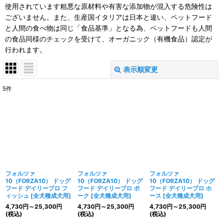
使用されています粗悪な原材料や有害な添加物が混入する危険性は
ございません。また、生産国イタリアは日本と違い、ペットフード
と人間の食べ物は同じ「食品基準」となる為、ペットフードも人間
の食品同様のチェックを受けて、オーガニック（有機食品）認定が
行われます。
表示順変更
閉じる
5
件
表示数
:
並び順
:
絞り込む
フォルツァ
フォルツァ
フォルツァ
10（FORZA10） ドッグ
10（FORZA10） ドッグ
10（FORZA10） ドッグ
フード デイリープロ フ
フード デイリープロ ポ
フード デイリープロ ホ
ィッシュ
[
全犬種成犬用
]
ーク
[
全犬種成犬用
]
ース
[
全犬種成犬用
]
4,730
円
～25,300
円
4,730
円
～25,300
円
4,730
円
～25,300
円
(税込)
(税込)
(税込)