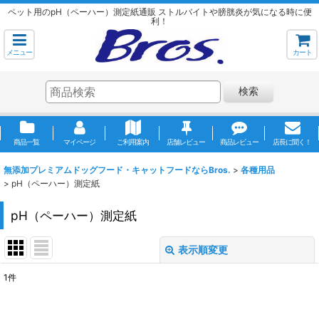
ペット用のpH（ペーハー）測定紙通販 ストルバイトや膀胱炎が気になる時に便
利！
メニュー
カート
検索
商品一覧
マイページ
ご利用案内
店舗レビュー
商品レビュー
店長に聞く！
無添加プレミアムドッグフード・キャットフードならBros.
>
各種用品
>
pH（ペーハー）測定紙
pH（ペーハー）測定紙
表示順変更
閉じる
1
件
表示数
: