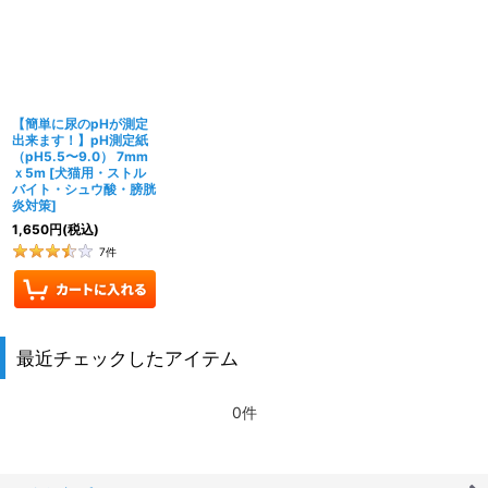
並び順
:
絞り込む
【簡単に尿のpHが測定
出来ます！】pH測定紙
（pH5.5〜9.0） 7mm
ｘ5m
[
犬猫用・ストル
バイト・シュウ酸・膀胱
炎対策
]
1,650
円
(税込)
7
件
最近チェックしたアイテム
0件