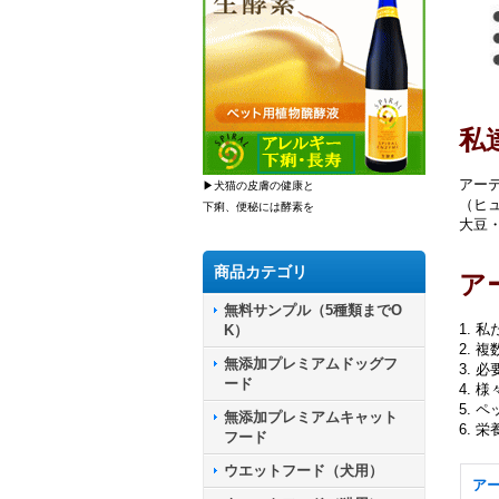
私
アー
▶犬猫の皮膚の健康と
（ヒ
下痢、便秘には酵素を
大豆
商品カテゴリ
ア
無料サンプル（5種類までO
1.
K）
2.
無添加プレミアムドッグフ
3. 
ード
4. 
5. 
無添加プレミアムキャット
6. 
フード
ウエットフード（犬用）
ア