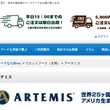
安心・安全の無添加のドッグフードをお届け致します。
ログイン
フードを用途で選ぶ
ご利用案内
初めてのお客様
コラム
商品
ドならBros.
>
ウエットフード（犬用）
>
アーテミス
ーテミス