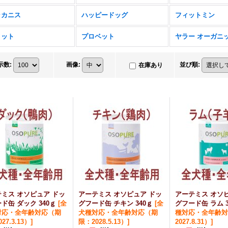
ラカニス
ハッピードッグ
フィットミン
リット
プロベット
ヤラー オーガニ
示数
:
画像
:
並び順
:
在庫あり
ミス オソピュア ドッ
アーテミス オソピュア ドッ
アーテミス オソ
ド缶 ダック 340ｇ
[
全
グフード缶 チキン 340ｇ
[
全
グフード缶 ラム 3
対応・全年齢対応（期
犬種対応・全年齢対応（期
種対応・全年齢対
27.3.13）
]
限：2028.5.13）
]
2027.8.31）
]