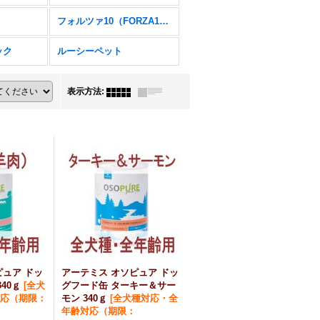
フォルツァ10（FORZA10）
ック
ルーシーペット
表示方法
:
ピュア ドッ
アーテミス オソピュア ドッ
40ｇ
[
全犬
グフード缶 ターキー＆サー
応（期限：
モン 340ｇ
[
全犬種対応・全
年齢対応（期限：