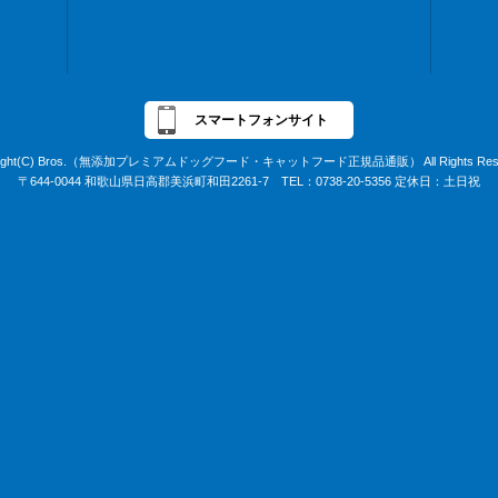
スマートフォンサイト
right(C) Bros.（無添加プレミアムドッグフード・キャットフード正規品通販） All Rights Rese
〒644-0044 和歌山県日高郡美浜町和田2261-7 TEL：0738-20-5356 定休日：土日祝