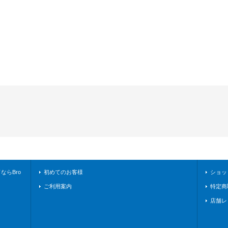
らBro
初めてのお客様
ショッ
ご利用案内
特定商
店舗レ