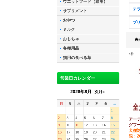
ウエットフード（猫用）
テ
サプリメント
おやつ
ブ
ミルク
おもちゃ
表
各種用品
4
件
猫用の食べる草
営業日カレンダー
2026年8月
次月»
日
月
火
水
木
金
土
1
2
3
4
5
6
7
8
アーテ
グフー
9
10
11
12
13
14
15
犬種
16
17
18
19
20
21
22
限：20
23
24
25
26
27
28
29