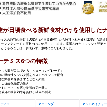
達が日頃食べる新鮮食材だけを使用した
テミスの原料の肉類はUSDA（米国農務省）から許可された食材工場から調達
ューマングレード）原料のみを使用しています。厳選されたフレッシュ野菜と
・とうもろこしは一切使わず、素材にこだわりました。
ーテミス6つの特徴
 私たち人間が口にできる「ヒューマングレード」
 複数の動物性タンパク質をベストバランスで配合
必要な栄養素をあますことなく網羅
様々な抗酸化物質の働き
ペットにとって有害な物質は完全除去
栄養成分の吸収効率をあげる独自の製法
ーテミス
アニモンダ
アルモネイチャー