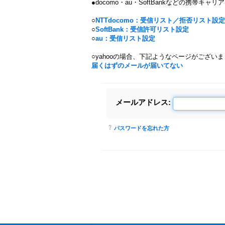
●docomo・au・SoftBankなどの携帯キャ
○
NTTdocomo：受信リスト／拒否リスト設定
○
SoftBank：受信許可リスト設定
○
au：受信リスト設定
○yahooの場合、下記ようなページがござい
届くはずのメールが届いてない
メールアドレス
:
パスワードを忘れた方