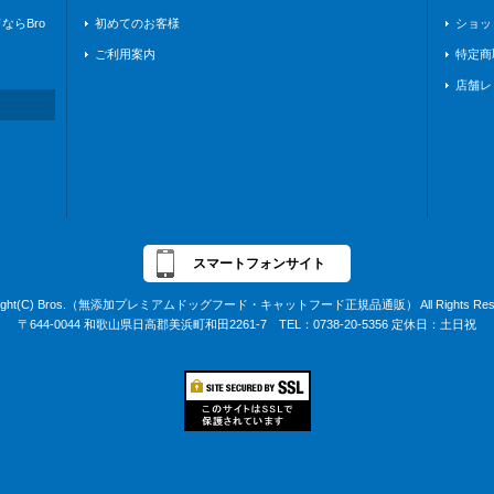
らBro
初めてのお客様
ショッ
ご利用案内
特定商
店舗レ
スマートフォンサイト
right(C) Bros.（無添加プレミアムドッグフード・キャットフード正規品通販） All Rights Rese
〒644-0044 和歌山県日高郡美浜町和田2261-7 TEL：0738-20-5356 定休日：土日祝