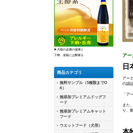
▶犬猫の皮膚の健康と
アー
下痢、便秘には酵素を
日
商品カテゴリ
アー
無料サンプル（5種類までO
の認
K）
「ア
無添加プレミアムドッグフ
ード
また
り、
無添加プレミアムキャット
フード
ウエットフード（犬用）
本