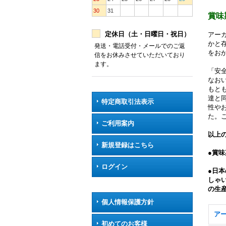
30
31
賞味
定休日（土・日曜日・祝日）
アー
かと
発送・電話受付・メールでのご返
をお
信をお休みさせていただいており
ます。
「安
なお
もと
達と
特定商取引法表示
性や
た。
ご利用案内
以上
新規登録はこちら
●賞
ログイン
●日
しゃ
の生
個人情報保護方針
ア
初めてのお客様