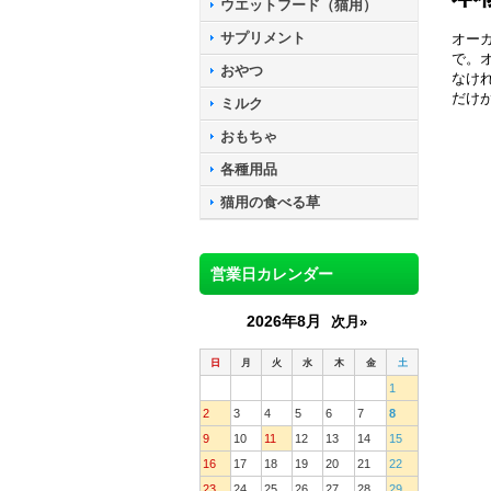
ウエットフード（猫用）
サプリメント
オー
で。
おやつ
なけ
だけ
ミルク
おもちゃ
各種用品
猫用の食べる草
営業日カレンダー
2026年8月
次月»
日
月
火
水
木
金
土
1
2
3
4
5
6
7
8
9
10
11
12
13
14
15
16
17
18
19
20
21
22
23
24
25
26
27
28
29