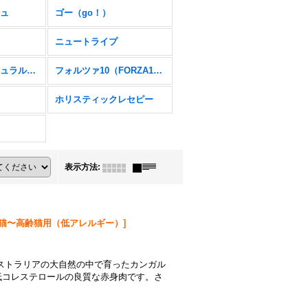
ュ
ゴー（go！）
ニュートライプ
フィーラインナチュラル（K9Natural Feline）
フォルツァ10（FORZA10）
ホリスティックレセピー
表示方法
:
猫〜高齢猫用（低アレルギー）
]
ストラリアの大自然の中で育ったカンガル
低コレステロールの良質な赤身肉です。さ