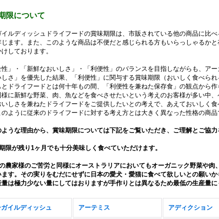
期限について
ガイルディッシュドライフードの賞味期限は、市販されている他の商品に比べ
存じます。また、このような商品は不便だと感じられる方もいらっしゃるかと
かけしております。
全性」・「新鮮なおいしさ」・「利便性」のバランスを目指しながらも、アー
いしさ」を優先した結果、「利便性」に関与する賞味期限（おいしく食べられ
もとドライフードとは何十年もの間、「利便性を兼ねた保存食」の観点から作
同様に新鮮な野菜、肉、魚などを食べさせたいという考えのお客様が多い中、
おいしさを兼ねたドライフードをご提供したいとの考えで、あえておいしく食
このように従来のドライフードに対する考え方とは大きく異なった性格の商品
のような理由から、賞味期限については下記をご覧いただき、ご理解とご協力
味期限が残り1ヶ月でも十分美味しく食べていただけます。
本の農家様のご苦労と同様にオーストラリアにおいてもオーガニック野菜や肉
います。その実りをむだにせずに日本の愛犬・愛猫に食べて欲しいとの願いから
産量は極力少ない量にしてはおりますが手作りとは異なるため最低の生産量に
ーガイルディッシュ
アーテミス
アディクション