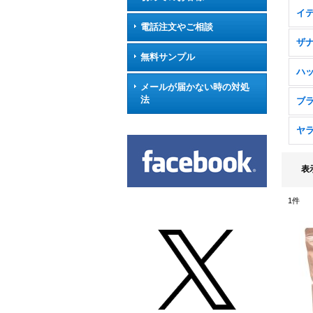
イ
電話注文やご相談
ザ
無料サンプル
ハ
メールが届かない時の対処
法
ブ
ヤ
表
1
件