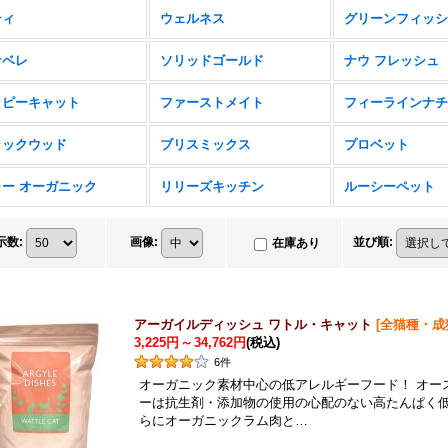
ティ
ウェルネス
グリーンフィッシ
ナベレ
ソリッドゴールド
ナウ フレッシュ
ッピーキャット
ファーストメイト
ラックウッド
ブリスミックス
プロベット
ラー オーガニック
リリーズキッチン
ルーシーペット
示数
:
画像
:
並び順
:
在庫あり
アーガイルディッシュ ワトル・キャット
[
全猫種・成
3,225円
～
34,762円
(税込)
6
件
オーガニック素材中心の低アレルギーフード！ オー
ーは抗生剤・添加物の使用の心配のない高たんぱく
らにオーガニックラム肉と…