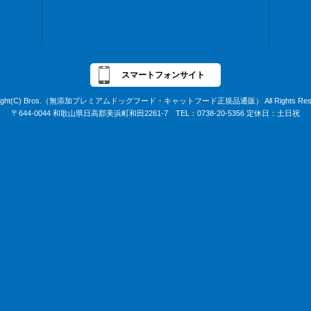
スマートフォンサイト
right(C) Bros.（無添加プレミアムドッグフード・キャットフード正規品通販） All Rights Rese
〒644-0044 和歌山県日高郡美浜町和田2261-7 TEL：0738-20-5356 定休日：土日祝