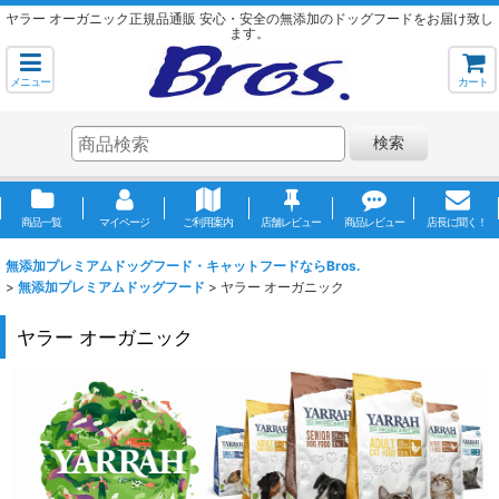
ヤラー オーガニック正規品通販 安心・安全の無添加のドッグフードをお届け致し
ます。
メニュー
カート
検索
商品一覧
マイページ
ご利用案内
店舗レビュー
商品レビュー
店長に聞く！
無添加プレミアムドッグフード・キャットフードならBros.
>
無添加プレミアムドッグフード
>
ヤラー オーガニック
ヤラー オーガニック