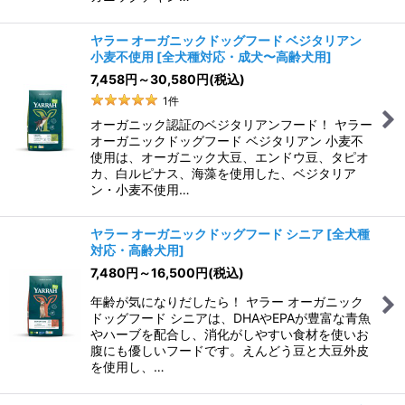
ヤラー オーガニックドッグフード ベジタリアン
小麦不使用
[
全犬種対応・成犬〜高齢犬用
]
7,458
円
～30,580
円
(税込)
1
件
オーガニック認証のベジタリアンフード！ ヤラー
オーガニックドッグフード ベジタリアン 小麦不
使用は、オーガニック大豆、エンドウ豆、タピオ
カ、白ルピナス、海藻を使用した、ベジタリア
ン・小麦不使用…
ヤラー オーガニックドッグフード シニア
[
全犬種
対応・高齢犬用
]
7,480
円
～16,500
円
(税込)
年齢が気になりだしたら！ ヤラー オーガニック
ドッグフード シニアは、DHAやEPAが豊富な青魚
やハーブを配合し、消化がしやすい食材を使いお
腹にも優しいフードです。えんどう豆と大豆外皮
を使用し、…