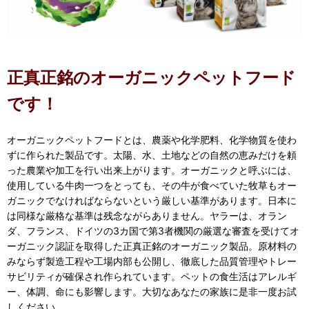
正真正銘のオーガニックペットフード
です！
オーガニックペットフードとは、農薬や化学肥料、化学物質を使わ
ずに作られた製品です。太陽、水、土地などの自然の恵みだけを頼
った農業や加工を行い出来上がります。オーガニックと呼ぶには、
使用している牛肉一つをとっても、その牛が食べていた牧草もオー
ガニックでなければならないという厳しい基準があります。日本に
は同様な厳格な基準は残念ながらありません。ヤラーは、オラン
ダ、フランス、ドイツの3カ国で第3者機関の厳選な審査を受けてオ
ーガニック認証を取得した正真正銘のオーガニック製品。原材料の
みならず製造工程や工場内部も公開し、徹底した品質管理やトレー
サビリティが確保され作られています。ペットの食生活はアレルギ
ー、体調、命にも影響します。大切なあなたの家族に是非一度お試
しください。