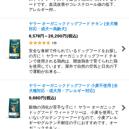
ードです。血流改善やコレステロール値の低下、
アレルギー抑…
ヤラー オーガニックドッグフード チキン
[
全犬種
対応・成犬〜高齢犬
]
6,578
円
～26,290
円
(税込)
1
件
安全な食材で作られているドッグフードをお探し
の方に！ ヤラー オーガニックドッグフード チキ
ンで使用される鶏肉は、開放鶏舎で育てられた鶏
を使用しています。屋外で自然の空気と日光の下
で運動が出来る…
ヤラー オーガニックドッグフード 小麦不使用
[
全
犬種対応・成犬用・アレルギー対応
]
9,680
円
(税込)
穀物の消化が苦手な子に！ ヤラー オーガニック
ドッグフード ウィートフリーは、小麦を使用して
いないグルテンフリーフードなので、小麦アレル
ギーやグルテン不耐症の子におすすめです。オー
ガニックチキン…