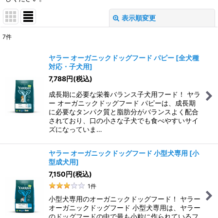
表示順変更
閉じる
7
件
表示数
:
ヤラー オーガニックドッグフード パピー
[
全犬種
対応・子犬用
]
並び順
:
7,788
円
(税込)
成長期に必要な栄養バランス子犬用フード！ ヤラ
絞り込む
ー オーガニックドッグフード パピーは、成長期
に必要なタンパク質と脂肪分がバランスよく配合
されており、口の小さな子犬でも食べやすいサイ
ズになっていま…
ヤラー オーガニックドッグフード 小型犬専用
[
小
型成犬用
]
7,150
円
(税込)
1
件
小型犬専用のオーガニックドッグフード！ ヤラー
オーガニックドッグフード 小型犬専用は、ヤラー
のドッグフードの中で最も小粒に作られているフ