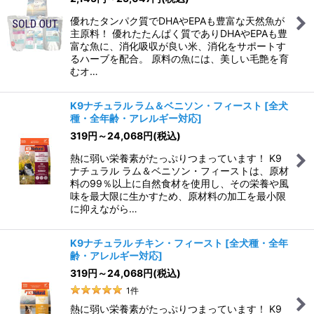
優れたタンパク質でDHAやEPAも豊富な天然魚が
主原料！ 優れたたんぱく質でありDHAやEPAも豊
富な魚に、消化吸収が良い米、消化をサポートす
るハーブを配合。 原料の魚には、美しい毛艶を育
むオ…
K9ナチュラル ラム＆ベニソン・フィースト
[
全犬
種・全年齢・アレルギー対応
]
319
円
～24,068
円
(税込)
熱に弱い栄養素がたっぷりつまっています！ K9
ナチュラル ラム＆ベニソン・フィーストは、原材
料の99％以上に自然食材を使用し、その栄養や風
味を最大限に生かすため、原材料の加工を最小限
に抑えながら…
K9ナチュラル チキン・フィースト
[
全犬種・全年
齢・アレルギー対応
]
319
円
～24,068
円
(税込)
1
件
熱に弱い栄養素がたっぷりつまっています！ K9