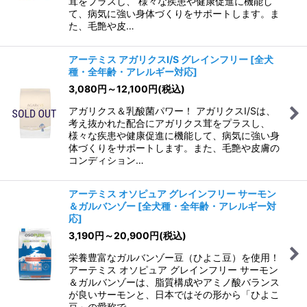
茸をプラスし、 様々な疾患や健康促進に機能し
て、病気に強い身体づくりをサポートします。ま
た、毛艶や皮…
アーテミス アガリクスI/S グレインフリー
[
全犬
種・全年齢・アレルギー対応
]
3,080
円
～12,100
円
(税込)
アガリクス＆乳酸菌パワー！ アガリクスI/Sは、
考え抜かれた配合にアガリクス茸をプラスし、
様々な疾患や健康促進に機能して、病気に強い身
体づくりをサポートします。また、毛艶や皮膚の
コンディション…
アーテミス オソピュア グレインフリー サーモン
＆ガルバンゾー
[
全犬種・全年齢・アレルギー対
応
]
3,190
円
～20,900
円
(税込)
栄養豊富なガルバンゾー豆（ひよこ豆）を使用！
アーテミス オソピュア グレインフリー サーモン
＆ガルバンゾーは、脂質構成やアミノ酸バランス
が良いサーモンと、日本ではその形から「ひよこ
豆」の愛称で…