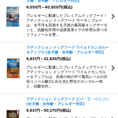
犬種・全年齢・アレルギー対応
]
6,050
円
～40,920
円
(税込)
アレルギーに配慮したプレミアムドッグフード！
アディクション ドッグフード サーモンブルー
は、太平洋を回遊する天然の最高級キングサーモ
ンと、抗酸化作用や泌尿器系ケアの作用を持つポ
リフェノールを豊…
アディクション ドッグフード ワイルドカンガルー
＆アップル
[
全犬種・全年齢・アレルギー対応
]
6,831
円
～32,835
円
(税込)
アレルギーに配慮したプレミアムドッグフード！
アディクション ドッグフード ワイルドカンガル
ー＆アップルは、赤身の肉の中で最高レベルの共
役リノール酸(CLA)を含む野生のカンガルー肉
と、抗酸化作…
アディクション ドッグフード ビバ・ラ・ベニソン
[
全犬種・全年齢・アレルギー対応
]
6,831
円
～50,270
円
(税込)