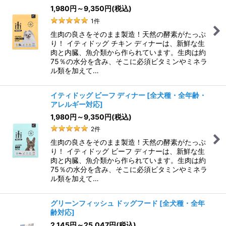
1,980
円
～9,350
円
(税込)
1
件
生肉の良さをそのまま製造！天然の酵素がたっぷ
り！ イティドッグ チキン ディナーは、新鮮な生
肉と内臓、魚介類から作られています。生肉は約
75％の水分を含み、そこに必須ビタミンやミネラ
ル類を加えて…
イティドッグ ビーフ ディナー
[
全犬種・全年齢・
アレルギー対応
]
1,980
円
～9,350
円
(税込)
2
件
生肉の良さをそのまま製造！天然の酵素がたっぷ
り！ イティドッグ ビーフ ディナーは、新鮮な生
肉と内臓、魚介類から作られています。生肉は約
75％の水分を含み、そこに必須ビタミンやミネラ
ル類を加えて…
グリーンフィッシュ ドッグフード
[
全犬種・全年
齢対応
]
2,145
円
～25,047
円
(税込)