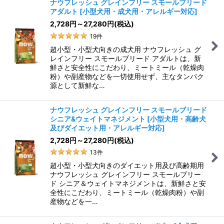
ナウフレッシュ グレインフリー スモールブリード
アダルト
[
小型犬用・成犬用・アレルギー対応
]
2,728
円
～27,280
円
(税込)
19
件
超小型・小型犬向きの成犬用 ナウフレッシュ グ
レインフリー スモールブリード アダルトは、新
鮮さと安全性にこだわり、ミートミール（乾燥肉
粉）や副産物などを一切使用せず、主なタンパク
源として新鮮な…
ナウフレッシュ グレインフリー スモールブリード
シニア&ウェイトマネジメント
[
小型犬用・高齢犬
及びダイエット用・アレルギー対応
]
2,728
円
～27,280
円
(税込)
13
件
超小型・小型犬向きのダイエット用及び高齢期用
ナウフレッシュ グレインフリー スモールブリー
ド シニア＆ウェイトマネジメントは、新鮮さと安
全性にこだわり、ミートミール（乾燥肉粉）や副
産物などを一…