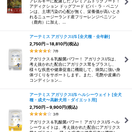
アレルギーに配慮したプレミアムドッグフード！
アディクション ドッグフード ビバ・ラ・ベニソ
ンは、土壌汚染の心配が無く、栄養価が高いとさ
れるニュージーランド産フリーレンジベニソン
（鹿肉）に加え、…
アーテミス アガリクスI/S
[
全犬種・全年齢
]
2,750
円
～18,810
円
(税込)
7
件
アガリクス＆乳酸菌パワー！ アガリクスI/Sは、
考え抜かれた配合にアガリクス茸をプラスし、
様々な疾患や健康促進に機能して、病気に強い身
体づくりをサポートします。また、毛艶や皮膚の
コンディション…
アーテミス アガリクスI/S ヘルシーウェイト
[
全犬
種・成犬〜高齢犬用・ダイエット用
]
2,750
円
～9,900
円
(税込)
3
件
アガリクス＆乳酸菌パワー！ アガリクスI/S ヘル
シーウェイトは、考え抜かれた配合にアガリクス