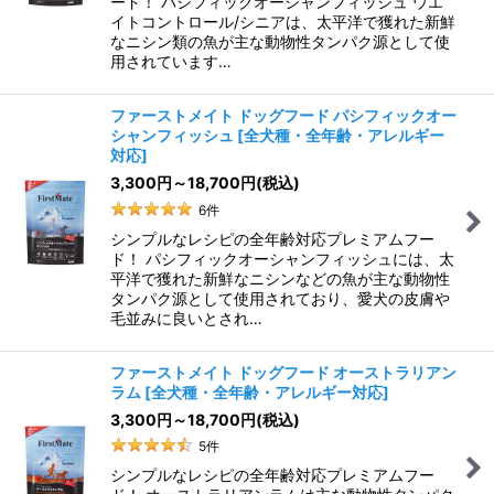
ード！ パシフィックオーシャンフィッシュ ウエ
イトコントロール/シニアは、太平洋で獲れた新鮮
なニシン類の魚が主な動物性タンパク源として使
用されています…
ファーストメイト ドッグフード パシフィックオー
シャンフィッシュ
[
全犬種・全年齢・アレルギー
対応
]
3,300
円
～18,700
円
(税込)
6
件
シンプルなレシピの全年齢対応プレミアムフー
ド！ パシフィックオーシャンフィッシュには、太
平洋で獲れた新鮮なニシンなどの魚が主な動物性
タンパク源として使用されており、愛犬の皮膚や
毛並みに良いとされ…
ファーストメイト ドッグフード オーストラリアン
ラム
[
全犬種・全年齢・アレルギー対応
]
3,300
円
～18,700
円
(税込)
5
件
シンプルなレシピの全年齢対応プレミアムフー