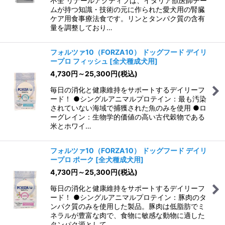
不全 リナールアクティブは、イタリア獣医師チー
ムが持つ知識・技術の元に作られた愛犬用の腎臓
ケア用食事療法食です。リンとタンパク質の含有
量を調整しており…
フォルツァ10（FORZA10） ドッグフード デイリ
ープロ フィッシュ
[
全犬種成犬用
]
4,730
円
～25,300
円
(税込)
毎日の消化と健康維持をサポートするデイリーフ
ード！ ●シングルアニマルプロテイン：最も汚染
されていない海域で捕獲された魚のみを使用 ●ロ
ーグレイン：生物学的価値の高い古代穀物である
米とホワイ…
フォルツァ10（FORZA10） ドッグフード デイリ
ープロ ポーク
[
全犬種成犬用
]
4,730
円
～25,300
円
(税込)
毎日の消化と健康維持をサポートするデイリーフ
ード！ ●シングルアニマルプロテイン：豚肉のタ
ンパク質のみを使用した製品。豚肉は低脂肪でミ
ネラルが豊富な肉で、食物に敏感な動物に適した
タンパク源として…