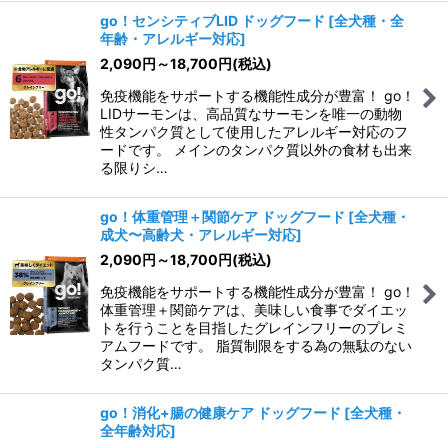
go！センシティブLID ドッグフード
[
全犬種・全
年齢・アレルギー対応
]
2,090
円
～18,700
円
(税込)
免疫機能をサポートする機能性成分が豊富！ go！
LIDサーモンは、高品質なサーモンを唯一の動物
性タンパク質として使用したアレルギー対応のフ
ードです。 メインのタンパク質以外の食材も出来
る限りシ…
go！体重管理＋関節ケア ドッグフード
[
全犬種・
成犬〜高齢犬・アレルギー対応
]
2,090
円
～18,700
円
(税込)
免疫機能をサポートする機能性成分が豊富！ go！
体重管理＋関節ケアは、美味しい食事でダイエッ
トを行うことを目指したグレインフリーのプレミ
アムフードです。 脂質制限をする為の無駄のない
タンパク質…
go！消化+腸の健康ケア ドッグフード
[
全犬種・
全年齢対応
]