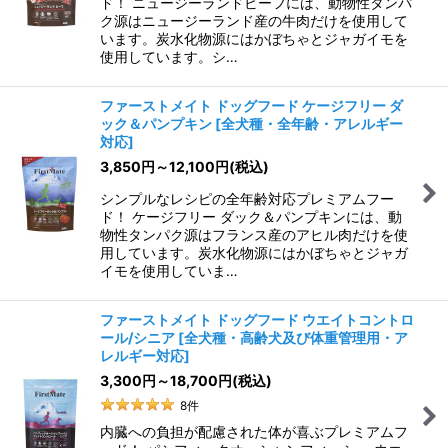
ド！ ニュージーランドビーフには、動物性タンパ
ク源はニュージーランド産の牛肉だけを使用して
います。炭水化物源にはかぼちゃとジャガイモを
使用しています。シ…
ファーストメイト ドッグフード ケージフリー ダ
ック＆パンプキン
[
全犬種・全年齢・アレルギー
対応
]
3,850
円
～12,100
円
(税込)
シンプルなレシピの全年齢対応プレミアムフー
ド！ ケージフリー ダック＆パンプキンには、動
物性タンパク源はフランス産のアヒル肉だけを使
用しています。炭水化物源にはかぼちゃとジャガ
イモを使用していま…
ファーストメイト ドッグフード ウエイトコントロ
ール/シニア
[
全犬種・高齢犬及び体重管理用・ア
レルギー対応
]
3,300
円
～18,700
円
(税込)
8
件
内臓への負担が配慮された体が喜ぶプレミアムフ