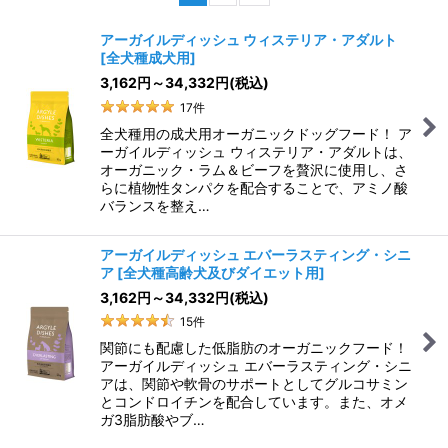
表示数
:
アーガイルディッシュ ウィステリア・アダルト
[
全犬種成犬用
]
並び順
:
3,162
円
～34,332
円
(税込)
17
件
絞り込む
全犬種用の成犬用オーガニックドッグフード！ ア
ーガイルディッシュ ウィステリア・アダルトは、
オーガニック・ラム＆ビーフを贅沢に使用し、さ
らに植物性タンパクを配合することで、アミノ酸
バランスを整え…
アーガイルディッシュ エバーラスティング・シニ
ア
[
全犬種高齢犬及びダイエット用
]
3,162
円
～34,332
円
(税込)
15
件
関節にも配慮した低脂肪のオーガニックフード！
アーガイルディッシュ エバーラスティング・シニ
アは、関節や軟骨のサポートとしてグルコサミン
とコンドロイチンを配合しています。また、オメ
ガ3脂肪酸やブ…