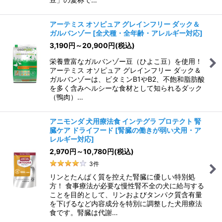
アーテミス オソピュア グレインフリー ダック＆
ガルバンゾー
[
全犬種・全年齢・アレルギー対応
]
3,190
円
～20,900
円
(税込)
栄養豊富なガルバンゾー豆（ひよこ豆）を使用！
アーテミス オソピュア グレインフリー ダック＆
ガルバンゾーは、ビタミンB1やB2、不飽和脂肪酸
を多く含みヘルシーな食材として知られるダック
（鴨肉）…
アニモンダ 犬用療法食 インテグラ プロテクト 腎
臓ケア ドライフード
[
腎臓の働きが弱い犬用・ア
レルギー対応
]
2,970
円
～10,780
円
(税込)
3
件
リンとたんぱく質を控えた腎臓に優しい特別処
方！ 食事療法が必要な慢性腎不全の犬に給与する
ことを目的として、リンおよびタンパク質含有量
を下げるなど内容成分を特別に調整した犬用療法
食です。腎臓は代謝…