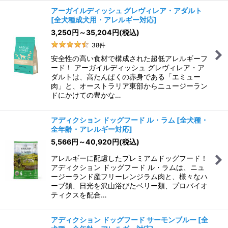
アーガイルディッシュ グレヴィレア・アダルト
[
全犬種成犬用・アレルギー対応
]
3,250
円
～35,204
円
(税込)
38
件
安全性の高い食材で構成された超低アレルギーフ
ード！ アーガイルディッシュ グレヴィレア・ア
ダルトは、高たんぱくの赤身である「エミュー
肉」と、オーストラリア東部からニュージーラン
ドにかけての豊かな…
アディクション ドッグフード ル・ラム
[
全犬種・
全年齢・アレルギー対応
]
5,566
円
～40,920
円
(税込)
アレルギーに配慮したプレミアムドッグフード！
アディクション ドッグフード ル・ラムは、ニュ
ージーランド産フリーレンジラム肉と、様々なハ
ーブ類、日光を沢山浴びたベリー類、プロバイオ
ティクスを配合…
アディクション ドッグフード サーモンブルー
[
全