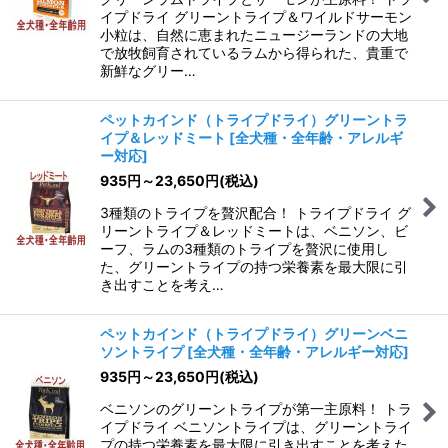
イプドライ グリーントライプ＆ワイルドサーモン
小粒は、自然に恵まれたニュージーランドの大地
で放牧飼育されているラムから得られた、貴重で
新鮮なグリー…
ペットカインド（トライプドライ）グリーントラ
イプ＆レッドミート
[
全犬種・全年齢・アレルギ
ー対応
]
935
円
～23,650
円
(税込)
3種類のトライプを贅沢配合！ トライプドライ グ
リーントライプ＆レッドミートは、ベニソン、ビ
ーフ、ラムの3種類のトライプを贅沢に使用し
た、グリーントライプの持つ栄養素を最大限に引
き出すことを考え…
ペットカインド（トライプドライ）グリーンベニ
ソントライプ
[
全犬種・全年齢・アレルギー対応
]
935
円
～23,650
円
(税込)
ベニソンのグリーントライプが第一主原料！ トラ
イプドライ ベニソントライプは、グリーントライ
プの持つ栄養素を最大限に引き出すことを考えた