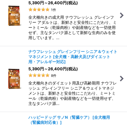
5,390
円
～26,400
円
(税込)
1
件
全犬種向きの成犬用 ナウフレッシュ グレインフ
リー アダルトは、新鮮さと安全性にこだわり、ミ
ートミール（乾燥肉粉）や副産物などを一切使用
せず、主なタンパク源として新鮮な生肉のみを使
用しています。…
ナウフレッシュ グレインフリー シニア＆ウェイト
マネジメント
[
全犬種・高齢犬及びダイエット
用・アレルギー対応
]
5,390
円
～26,400
円
(税込)
8
件
全犬種向きのダイエット用及び高齢期用 ナウフレ
ッシュ グレインフリー シニア＆ウェイトマネジ
メントは、新鮮さと安全性にこだわり、ミートミ
ール（乾燥肉粉）や副産物などを一切使用せず、
主なタンパク源…
ハッピードッグ サノN（腎臓ケア）
[
全犬種用
（腎臓病対応食）
]