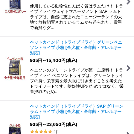
使用している動物性たんぱく質はラムだけ！ トラ
イプドライ ウェイトマネージメント SAP ラムト
ライプは、自然に恵まれたニュージーランドの大
地で放牧飼育されているラムから得られた、貴重
で新鮮なグ…
ペットカインド（トライプドライ）グリーンベニ
ソントライプ 小粒
[
全犬種・全年齢・アレルギー
対応
]
935
円
～15,400
円
(税込)
ベニソンのグリーントライプが第一主原料！ トラ
イプドライ ベニソントライプは、グリーントライ
プの持つ栄養素を最大限に引き出すことを考えた
ドライフードです。嗜好性UPのためではなく、栄
養摂取のため…
ペットカインド（トライプドライ）SAP グリーン
ラムトライプ 小粒
[
全犬種・全年齢・アレルギー
対応
]
935
円
～23,650
円
(税込)
1
件