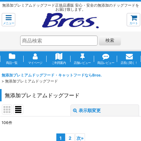
無添加プレミアムドッグフード正規品通販 安心・安全の無添加のドッグフードを
お届け致します。
メニュー
カート
検索
商品一覧
マイページ
ご利用案内
店舗レビュー
商品レビュー
店長に聞く！
無添加プレミアムドッグフード・キャットフードならBros.
>
無添加プレミアムドッグフード
無添加プレミアムドッグフード
表示順変更
閉じる
106
件
サブカテゴリ
:
1
2
次
»