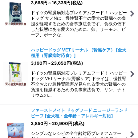
3,668
円
～16,335
円
(税込)
ドイツの腎臓病対応プレミアムフード！ ハッピー
ドッグ サノNは、慢性腎不全の愛犬の腎臓への負
担を軽減するための食事療法食です。食欲の低下
した状態にある愛犬のために、卵、サーモン、ビ
ーフ、ポークな…
ハッピードッグ VETリーナル （腎臓ケア）
[
全犬
種用（腎臓病対応食）
]
3,190
円
～23,650
円
(税込)
ドイツの腎臓病対応プレミアムフード！ ハッピー
ドッグ VETリーナル(腎臓ケア) ドライは、慢性腎
不全および急性腎障害が見られる愛犬の腎臓への
負担を軽減するための食事療法食で、リン、ナト
リウムの…
ファーストメイト ドッグフード ニュージーランド
ビーフ
[
全犬種・全年齢・アレルギー対応
]
3,850
円
～20,900
円
(税込)
シンプルなレシピの全年齢対応プレミアムフー