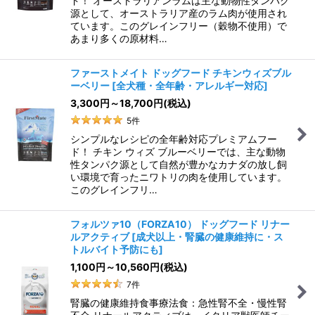
ド！ オーストラリアンラムは主な動物性タンパク
源として、オーストラリア産のラム肉が使用され
ています。このグレインフリー（穀物不使用）で
あまり多くの原材料…
ファーストメイト ドッグフード チキンウィズブル
ーベリー
[
全犬種・全年齢・アレルギー対応
]
3,300
円
～18,700
円
(税込)
5
件
シンプルなレシピの全年齢対応プレミアムフー
ド！ チキン ウィズ ブルーベリーでは、主な動物
性タンパク源として自然が豊かなカナダの放し飼
い環境で育ったニワトリの肉を使用しています。
このグレインフリ…
フォルツァ10（FORZA10） ドッグフード リナー
ルアクティブ
[
成犬以上・腎臓の健康維持に・ス
トルバイト予防にも
]
1,100
円
～10,560
円
(税込)
7
件
腎臓の健康維持食事療法食：急性腎不全・慢性腎