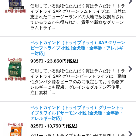
使用している動物性たんぱく質はラムだけ！ トラ
イプドライ SAP グリーンラムトライプは、自然に
恵まれたニュージーランドの大地で放牧飼育され
ているラムから得られた、貴重で新鮮なグリーン
ラムトライ…
ペットカインド（トライプドライ）SAP グリーン
ビーフトライプ 小粒
[
全犬種・全年齢・アレルギ
ー対応
]
935
円
～23,650
円
(税込)
使用している動物性たんぱく質はラムだけ！ トラ
イプドライ SAP グリーンビーフトライプは、動物
性タンパク源をビーフのみに限定しており食物ア
レルギーにも配慮。グレイン＆グルテン不使用、
注目素材「…
ペットカインド（トライプドライ）グリーントラ
イプ＆ワイルドサーモン 小粒
[
全犬種・全年齢・
アレルギー対応
]
825
円
～13,750
円
(税込)
グリーンラムトライプとサーモンが主原料！ トラ