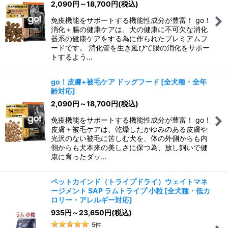
2,090
円
～18,700
円
(税込)
免疫機能をサポートする機能性成分が豊富！ go！
消化＋腸の健康ケアは、犬の健康に不可欠な消化
器系の健康ケアをする為に作られたプレミアムフ
ードです。 消化管を生き延びて腸の消化をサポー
トするよう…
go！皮膚+被毛ケア ドッグフード
[
全犬種・全年
齢対応
]
2,090
円
～18,700
円
(税込)
免疫機能をサポートする機能性成分が豊富！ go！
皮膚＋被毛ケアは、乾燥したかゆみのある皮膚や
光沢のない被毛に苦しむ犬を、体の外側からも内
側からも犬本来の美しさに保つ為、放し飼いで健
康に育ったダッ…
ペットカインド（トライプドライ）ウェイトマネ
ージメント SAP ラムトライプ 小粒
[
全犬種・低カ
ロリー・アレルギー対応
]
935
円
～23,650
円
(税込)
5
件