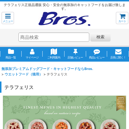
テラフェリス正規品通販 安心・安全の無添加のキャットフードをお届け致しま
す。
メニュー
カート
検索
商品一覧
マイページ
ご利用案内
店舗レビュー
商品レビュー
店長に聞く！
無添加プレミアムドッグフード・キャットフードならBros.
>
ウエットフード（猫用）
>
テラフェリス
テラフェリス