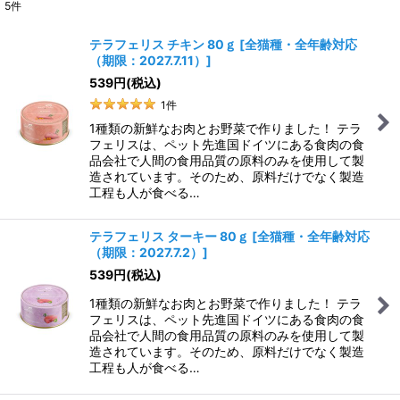
5
件
表示数
:
テラフェリス チキン 80ｇ
[
全猫種・全年齢対応
（期限：2027.7.11）
]
並び順
:
539
円
(税込)
1
件
絞り込む
1種類の新鮮なお肉とお野菜で作りました！ テラ
フェリスは、ペット先進国ドイツにある食肉の食
品会社で人間の食用品質の原料のみを使用して製
造されています。そのため、原料だけでなく製造
工程も人が食べる…
テラフェリス ターキー 80ｇ
[
全猫種・全年齢対応
（期限：2027.7.2）
]
539
円
(税込)
1種類の新鮮なお肉とお野菜で作りました！ テラ
フェリスは、ペット先進国ドイツにある食肉の食
品会社で人間の食用品質の原料のみを使用して製
造されています。そのため、原料だけでなく製造
工程も人が食べる…