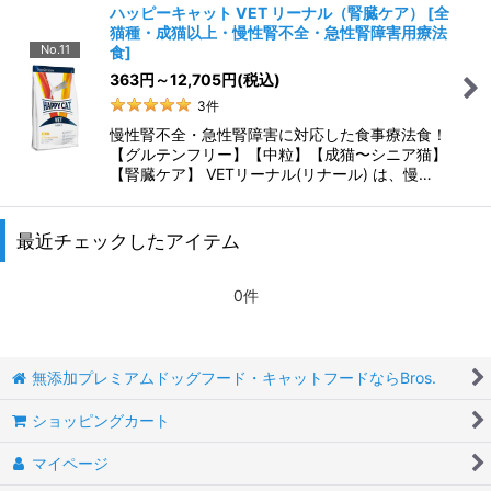
ハッピーキャット VET リーナル（腎臓ケア）
[
全
猫種・成猫以上・慢性腎不全・急性腎障害用療法
No.11
食
]
363
円
～12,705
円
(税込)
3
件
慢性腎不全・急性腎障害に対応した食事療法食！
【グルテンフリー】【中粒】【成猫〜シニア猫】
【腎臓ケア】 VETリーナル(リナール) は、慢…
最近チェックしたアイテム
0件
無添加プレミアムドッグフード・キャットフードならBros.
ショッピングカート
マイページ