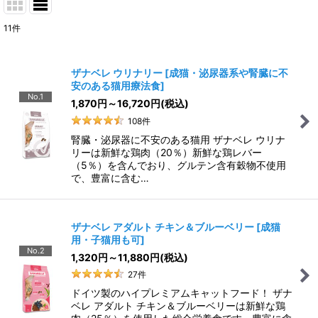
11
件
ザナベレ ウリナリー
[
成猫・泌尿器系や腎臓に不
安のある猫用療法食
]
No.1
1,870
円
～16,720
円
(税込)
108
件
腎臓・泌尿器に不安のある猫用 ザナベレ ウリナ
リーは新鮮な鶏肉（20％）新鮮な鶏レバー
（5％）を含んでおり、グルテン含有穀物不使用
で、豊富に含む…
ザナベレ アダルト チキン＆ブルーベリー
[
成猫
用・子猫用も可
]
No.2
1,320
円
～11,880
円
(税込)
27
件
ドイツ製のハイプレミアムキャットフード！ ザナ
ベレ アダルト チキン＆ブルーベリーは新鮮な鶏