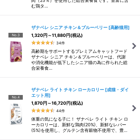
肉（25％）を使用した総合栄養食です。豊富に含
む鶏タ…
ザナベレ シニア チキン＆ブルーベリー
[
高齢猫用
]
1,320
円
～11,880
円
(税込)
No.3
34
件
高齢期をサポートするプレミアムキャットフード
ザナベレ シニア チキン＆ブルーベリーは、代謝
や消化機能が低下したシニア猫の為に作られた総
合栄養食…
ザナベレ ライト チキン ローカロリー
[
成猫・ダイ
エット用
]
No.4
1,870
円
～16,720
円
(税込)
44
件
体重の気になる子に！ ザナベレ ライト チキン ロ
ーカロリーは、新鮮な鶏肉(20%)、新鮮なレバー
(5%)を使用し、グルテン含有穀物不使用で、豊…