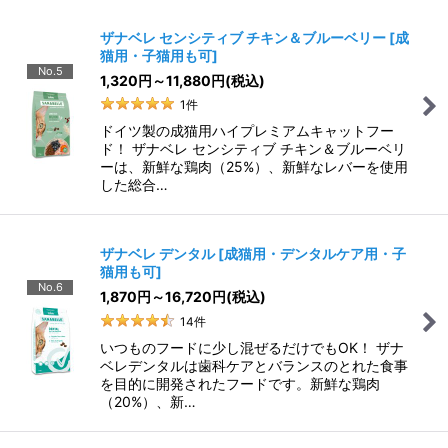
ザナベレ センシティブ チキン＆ブルーベリー
[
成
猫用・子猫用も可
]
No.5
1,320
円
～11,880
円
(税込)
1
件
ドイツ製の成猫用ハイプレミアムキャットフー
ド！ ザナベレ センシティブ チキン＆ブルーベリ
ーは、新鮮な鶏肉（25%）、新鮮なレバーを使用
した総合…
ザナベレ デンタル
[
成猫用・デンタルケア用・子
猫用も可
]
No.6
1,870
円
～16,720
円
(税込)
14
件
いつものフードに少し混ぜるだけでもOK！ ザナ
ベレデンタルは歯科ケアとバランスのとれた食事
を目的に開発されたフードです。新鮮な鶏肉
（20%）、新…