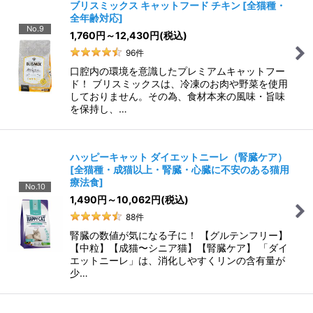
ブリスミックス キャットフード チキン
[
全猫種・
全年齢対応
]
No.9
1,760
円
～12,430
円
(税込)
96
件
口腔内の環境を意識したプレミアムキャットフー
ド！ ブリスミックスは、冷凍のお肉や野菜を使用
しておりません。その為、食材本来の風味・旨味
を保持し、…
ハッピーキャット ダイエットニーレ（腎臓ケア）
[
全猫種・成猫以上・腎臓・心臓に不安のある猫用
療法食
]
No.10
1,490
円
～10,062
円
(税込)
88
件
腎臓の数値が気になる子に！ 【グルテンフリー】
【中粒】【成猫〜シニア猫】【腎臓ケア】 「ダイ
エットニーレ」は、消化しやすくリンの含有量が
少…