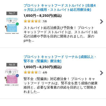
プロベット キャットフード ストルバイト
[
生後4
ヶ月以上の猫用・ストルバイト結石用療法食
]
No.7
1,650
円
～8,250
円
(税込)
7
件
ストルバイト結石治療及び予防食！ プロベット
キャットフード ストルバイトは、ストルバイト結
石の治療や予防を目的に開発されました。 尿の
pHを…
プロベット キャットフード リーナル
[
成猫以上・
腎不全（腎臓病）療法食
]
No.8
1,650
円
～8,250
円
(税込)
4
件
腎不全（腎臓病）対応療法食！ プロベット キャ
ットフード リーナルは、腎不全を患う成猫の健康
維持と、必要な栄養素の供給を目的として開発さ
れました…