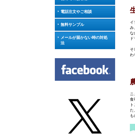
電話注文やご相談
イ
無料サンプル
み
な
メールが届かない時の対処
ド
法
そ
わ
ニ
食
ト
た
も