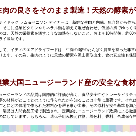
生肉の良さをそのまま製造！天然の酵素
ティドッグ ラム＆ベニソン ディナーは、新鮮な生肉と内臓、魚介類から作ら
、そこに必須ビタミンやミネラル類を加えて混ぜ合わせ、低温の風でゆっく
のは、天然の栄養素を壊すような加熱をしないこと。およそ10時間後、約60
ライ製法です。
して、イティのエアドライフードは、生肉の3倍のたんぱく質量を持った非常
ります。その為、生肉のように天然の酵素を沢山摂取出来、食の安全性も保
農業大国ニュージーランド産の安全な食材
ュージーランドの品質は国際的に評価が高く、食品安全性やトレーサビリテ
事の材料がどこでどのように作られたかを知ることは非常に重要です。それ
ごとにどの農場で作られた材料かを遡る事が出来、その原料が安全基準を満
、製品は人間食品工場で製造され、定期的にニュージーランド政府による徹
のにしています。もちろん、遺伝子組み換え作物、着色料、香料、合成保存