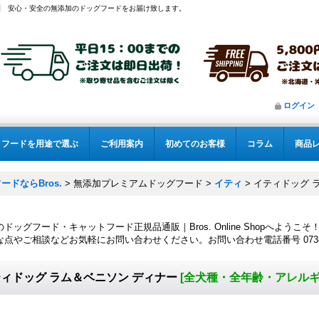
】
安心・安全の無添加のドッグフードをお届け致します。
ログイン
フードを用途で選ぶ
ご利用案内
初めてのお客様
コラム
商品
ドならBros.
>
無添加プレミアムドッグフード
>
イティ
>
イティドッグ 
ドッグフード・キャットフード正規品通販｜Bros. Online Shopへようこそ
点やご相談などお気軽にお問い合わせください。お問い合わせ電話番号 0738-20
ィドッグ ラム＆ベニソン ディナー
[
全犬種・全年齢・アレル