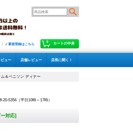
0
カートの中身
新規登録はこちら
レビュー
店舗レビュー
店長に聞く！
ラム＆ベニソン ディナー
！
-5356（平日10時～17時）
ギー対応
]