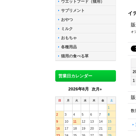
ウエットフード（猫用）
サプリメント
イ
おやつ
販
ミルク
オ
おもちゃ
各種用品
猫用の食べる草
2
営業日カレンダー
1
2026年8月
次月»
販
日
月
火
水
木
金
土
1
数
2
3
4
5
6
7
8
9
10
11
12
13
14
15
16
17
18
19
20
21
22
23
24
25
26
27
28
29