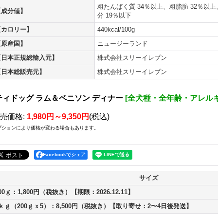
粗たんぱく質 34％以上、粗脂肪 32％以
【成分値】
分 19％以下
【カロリー】
440kcal/100g
【原産国】
ニュージーランド
【日本正規総輸入元】
株式会社スリーイレブン
【日本総販売元】
株式会社スリーイレブン
ティドッグ ラム＆ベニソン ディナー
[
全犬種・全年齢・アレル
売価格
:
1,980円～9,350円
(税込)
プションにより価格が変わる場合もあります。
Facebookでシェア
サイズ
00ｇ：1,800円（税抜き）【期限：2026.12.11】
ｋｇ（200ｇｘ5）：8,500円（税抜き）【取り寄せ：2〜4日後発送】