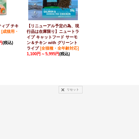
ティブ チキ
【リニューアル予定の為、現
シシア キャット チキンフィ
[
成猫用・
行品は在庫限り】ニュートラ
レ 85ｇ※在庫が無くなり次
イプ キャットフード サーモ
第終売
[
成猫〜高齢猫用（期
0円
(税込)
ン＆チキン with グリーント
限：2027.5.6）
]
ライプ
[
全猫種・全年齢対応
]
396円
(税込)
1,100円
～
5,995円
(税込)
リセット