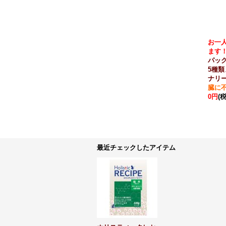
お一
ます
パッ
5種類
ナリ
臓に
0円
(
最近チェックしたアイテム