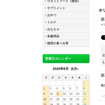
ウエットフード（猫用）
サプリメント
ホ
おやつ
販
ミルク
オ
おもちゃ
各種用品
猫用の食べる草
3
営業日カレンダー
1
2026年8月
次月»
販
日
月
火
水
木
金
土
1
数
2
3
4
5
6
7
8
9
10
11
12
13
14
15
16
17
18
19
20
21
22
23
24
25
26
27
28
29