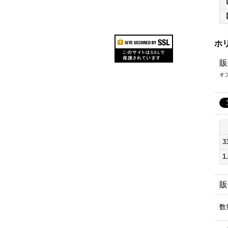
ホ
販
オ
3
1
販
数