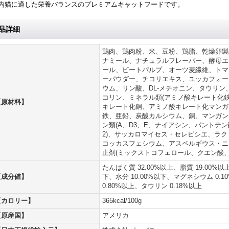
内猫に適した栄養バランスのプレミアムキャットフードです。
品詳細
鶏肉、鶏肉粉、米、豆粉、鶏脂、乾燥卵製
ナミール、ナチュラルフレーバー、酵母エ
ール、ビートパルプ、オーツ麦繊維、トマ
ーパウダー、チコリエキス、ユッカフォー
ウム、リン酸、DL-メチオニン、タウリ
コリン、ミネラル類(アミノ酸キレート化
【原材料】
キレート化銅、アミノ酸キレート化マンガ
鉄、亜鉛、炭酸カルシウム、銅、マンガン
ン類(A、D3、E、ナイアシン、パントテン
2)、サッカロマイセス・セレビシエ、ラ
コッカスフェシウム、アスペルギウス・ニ
止剤(ミックストコフェロール、クエン酸、
たんぱく質 32.00%以上、脂質 19.00%以
【成分値】
下、水分 10.00%以下、マグネシウム 0.
0.80%以上、タウリン 0.18%以上
【カロリー】
365kcal/100g
【原産国】
アメリカ