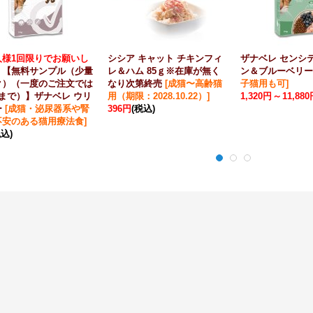
人様1回限りでお願いし
シシア キャット チキンフィ
ザナベレ センシ
！
【無料サンプル（少量
レ＆ハム 85ｇ※在庫が無く
ン＆ブルーベリー
ク）（一度のご注文では
なり次第終売
[
成猫〜高齢猫
子猫用も可
]
まで）】ザナベレ ウリ
用（期限：2028.10.22）
]
1,320円
～
11,88
ー
[
成猫・泌尿器系や腎
396円
(税込)
不安のある猫用療法食
]
税込)