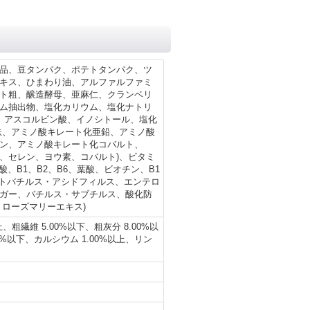
品、豆タンパク、ポテトタンパク、ツ
キス、ひまわり油、アルファルファミ
ト粗、醸造酵母、亜麻仁、クランベリ
ム抽出物、塩化カリウム、塩化ナトリ
ン、アスコルビン酸、イノシトール、塩化
鉄、アミノ酸キレート化亜鉛、アミノ酸
ン、アミノ酸キレート化コバルト、
、セレン、ヨウ素、コバルト)、ビタミ
酸、B1、B2、B6、葉酸、ビオチン、B1
クトバチルス・アシドフィルス、エンテロ
ガー、バチルス・サブチルス、酸化防
ローズマリーエキス)
上、粗繊維 5.00%以下、粗灰分 8.00%以
10%以下、カルシウム 1.00%以上、リン