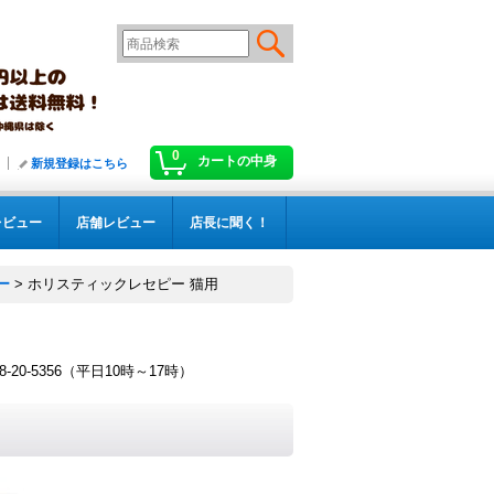
0
カートの中身
新規登録はこちら
レビュー
店舗レビュー
店長に聞く！
ー
>
ホリスティックレセピー 猫用
！
-5356（平日10時～17時）