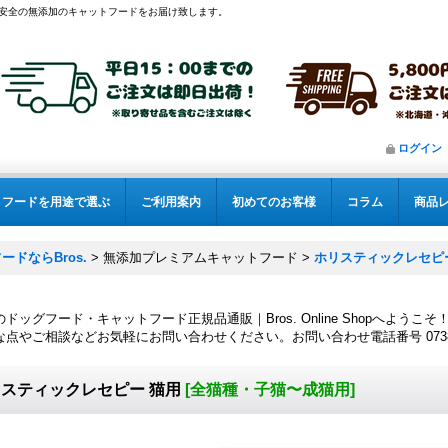
安全の無添加のキャットフードをお届け致します。
ログイン
フードを用途で選ぶ
ご利用案内
初めてのお客様
コラム
商品
ドならBros.
>
無添加プレミアムキャットフード
>
ホリスティックレセピ
ドッグフード・キャットフード正規品通販｜Bros. Online Shopへようこそ
点やご相談などお気軽にお問い合わせください。お問い合わせ電話番号 0738-20
スティックレセピー 猫用
[
全猫種・子猫〜成猫用
]