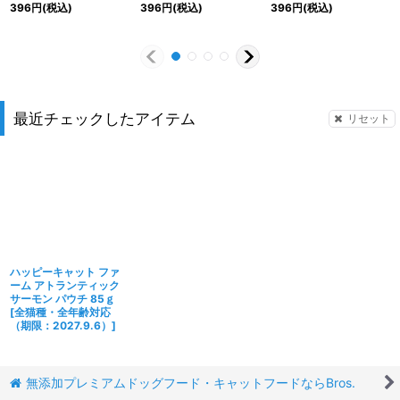
396
円
(税込)
396
円
(税込)
396
円
(税込)
最近チェックしたアイテム
リセット
ハッピーキャット ファ
ーム アトランティック
サーモン パウチ 85ｇ
[
全猫種・全年齢対応
（期限：2027.9.6）
]
無添加プレミアムドッグフード・キャットフードならBros.