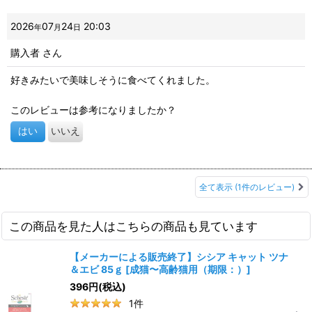
2026
07
24
20:03
年
月
日
購入者
さん
好きみたいで美味しそうに食べてくれました。
このレビューは参考になりましたか？
はい
いいえ
全て表示
(1件のレビュー)
この商品を見た人はこちらの商品も見ています
【メーカーによる販売終了】シシア キャット ツナ
＆エビ 85ｇ
[
成猫〜高齢猫用（期限：）
]
396
円
(税込)
1
件