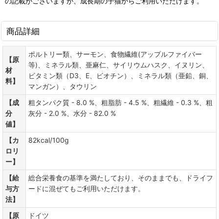
の記載がございますが、成長期の子猫からご利用いただけます。
商品詳細
ポルトリー類、サーモン、食物繊維(アップルファイバー
【原
等)、ミネラル類、亜麻仁、サイリウムハスク、イヌリン、
材
ビタミン類（D3、E、ビオチン）、ミネラル類（亜鉛、銅、
料】
マンガン）、タウリン
【成
粗タンパク質 - 8.0 %、粗脂肪 - 4.5 %、粗繊維 - 0.3 %、粗
分
灰分 - 2.0 %、水分 - 82.0 %
値】
【カ
82kcal/100g
ロリ
ー】
【給
総合栄養食の基準を満たしており、そのままでも、ドライフ
与方
ードに混ぜてもご利用いただけます。
法】
【原
ドイツ