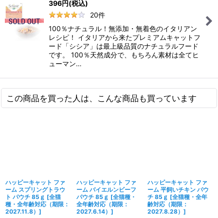
396
円
(税込)
20
件
100％ナチュラル！無添加・無着色のイタリアン
レシピ！ イタリアから来たプレミアムキャットフ
ード「シシア」は最上級品質のナチュラルフード
です。 100％天然成分で、もちろん素材は全てヒ
ューマン…
この商品を買った人は、こんな商品も買っています
ハッピーキャット ファ
ハッピーキャット ファ
ハッピーキャット ファ
ーム スプリングトラウ
ーム バイエルンビーフ
ーム 平飼いチキン パウ
ト パウチ 85ｇ
[
全猫
パウチ 85ｇ
[
全猫種・
チ 85ｇ
[
全猫種・全年
種・全年齢対応（期限：
全年齢対応（期限：
齢対応（期限：
2027.11.8）
]
2027.6.14）
]
2027.8.28）
]