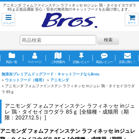
アニモンダ フォムファインステン ラフィネッセ inジュレ 鶏・タイセイヨウダラ
85ｇ正規品通販 安心・安全の無添加のキャットフードをお届け致します。
メニュー
カート
検索
商品一覧
マイページ
ご利用案内
店舗レビュー
商品レビュー
店長に聞く！
無添加プレミアムドッグフード・キャットフードならBros.
>
ウエットフード（猫用）
>
アニモンダ
>
アニモンダ フォムファインステン ラフィネッセ inジュレ 鶏・タイセイヨウダ
ラ 85ｇ
アニモンダ フォムファインステン ラフィネッセ inジュ
レ 鶏・タイセイヨウダラ 85ｇ
[
全猫種・成猫用（期
限：2027.12.5）
]
アニモンダ フォムファインステン ラフィネッセ inジュレ