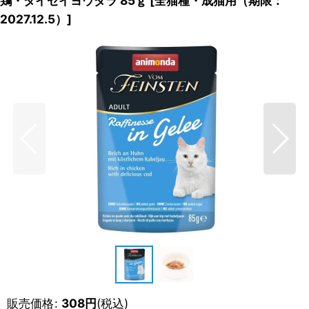
鶏・タイセイヨウダラ 85ｇ
[
全猫種・成猫用（期限：
2027.12.5）
]
販売価格
:
308
円
(税込)