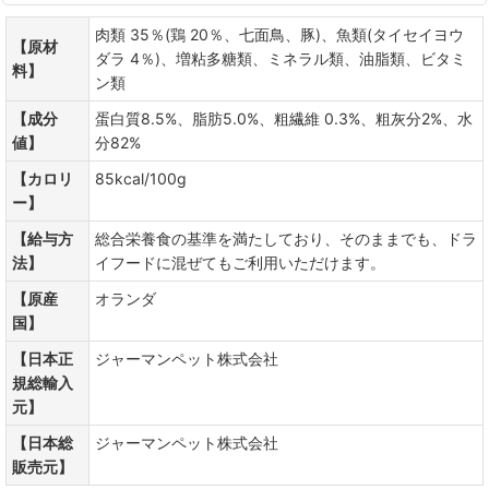
肉類 35％(鶏 20％、七面鳥、豚)、魚類(タイセイヨウ
【原材
ダラ 4％)、増粘多糖類、ミネラル類、油脂類、ビタミ
料】
ン類
【成分
蛋白質8.5%、脂肪5.0%、粗繊維 0.3%、粗灰分2%、水
値】
分82%
【カロリ
85kcal/100g
ー】
【給与方
総合栄養食の基準を満たしており、そのままでも、ドラ
法】
イフードに混ぜてもご利用いただけます。
【原産
オランダ
国】
【日本正
ジャーマンペット株式会社
規総輸入
元】
【日本総
ジャーマンペット株式会社
販売元】