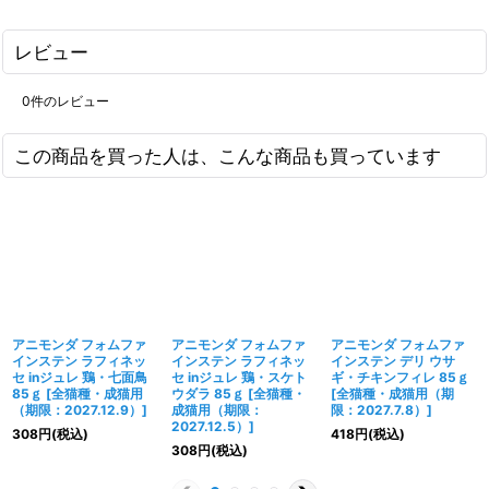
レビュー
0
件のレビュー
この商品を買った人は、こんな商品も買っています
アニモンダ フォムファ
アニモンダ フォムファ
アニモンダ フォムファ
インステン ラフィネッ
インステン ラフィネッ
インステン デリ ウサ
セ inジュレ 鶏・七面鳥
セ inジュレ 鶏・スケト
ギ・チキンフィレ 85ｇ
85ｇ
[
全猫種・成猫用
ウダラ 85ｇ
[
全猫種・
[
全猫種・成猫用（期
（期限：2027.12.9）
]
成猫用（期限：
限：2027.7.8）
]
2027.12.5）
]
308
円
(税込)
418
円
(税込)
308
円
(税込)