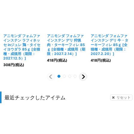
アニモンダ フォムファ
アニモンダ フォムファ
アニモンダ フォムファ
インステン ラフィネッ
インステン デリ 狩猟
インステン デリ 牛・タ
セ inジュレ 鶏・タイセ
肉・ターキーフィレ 85
ーキーフィレ 85ｇ
[
全
イヨウダラ 85ｇ
[
全猫
ｇ
[
全猫種・成猫用（期
猫種・成猫用（期限：
種・成猫用（期限：
限：2027.2.14）
]
2027.2.20）
]
2027.12.5）
]
418
円
(税込)
418
円
(税込)
308
円
(税込)
最近チェックしたアイテム
リセット