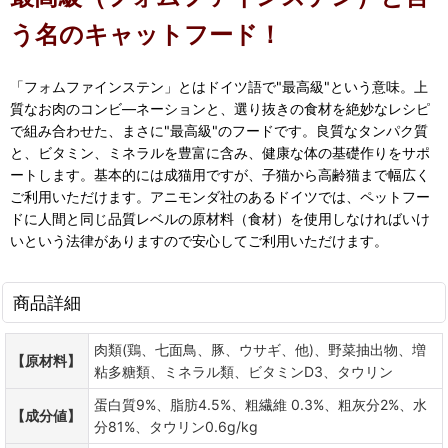
う名のキャットフード！
「フォムファインステン」とはドイツ語で"最高級"という意味。上
質なお肉のコンビ―ネーションと、選り抜きの食材を絶妙なレシピ
で組み合わせた、まさに"最高級"のフードです。良質なタンパク質
と、ビタミン、ミネラルを豊富に含み、健康な体の基礎作りをサポ
ートします。基本的には成猫用ですが、子猫から高齢猫まで幅広く
ご利用いただけます。アニモンダ社のあるドイツでは、ペットフー
ドに人間と同じ品質レベルの原材料（食材）を使用しなければいけ
いという法律がありますので安心してご利用いただけます。
商品詳細
肉類(鶏、七面鳥、豚、ウサギ、他)、野菜抽出物、増
【原材料】
粘多糖類、ミネラル類、ビタミンD3、タウリン
蛋白質9%、脂肪4.5%、粗繊維 0.3%、粗灰分2%、水
【成分値】
分81%、タウリン0.6g/kg