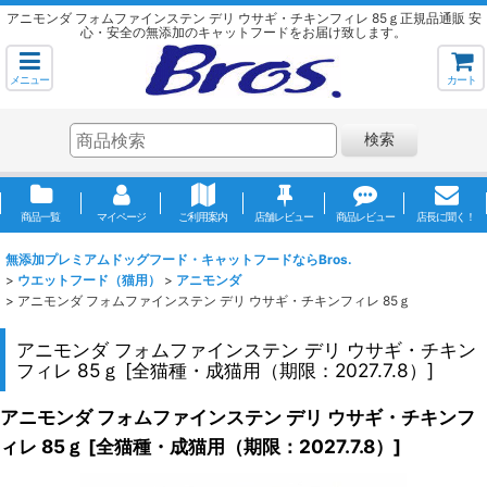
アニモンダ フォムファインステン デリ ウサギ・チキンフィレ 85ｇ正規品通販 安
心・安全の無添加のキャットフードをお届け致します。
メニュー
カート
検索
商品一覧
マイページ
ご利用案内
店舗レビュー
商品レビュー
店長に聞く！
無添加プレミアムドッグフード・キャットフードならBros.
>
ウエットフード（猫用）
>
アニモンダ
>
アニモンダ フォムファインステン デリ ウサギ・チキンフィレ 85ｇ
アニモンダ フォムファインステン デリ ウサギ・チキン
フィレ 85ｇ
[
全猫種・成猫用（期限：2027.7.8）
]
アニモンダ フォムファインステン デリ ウサギ・チキンフ
ィレ 85ｇ
[
全猫種・成猫用（期限：2027.7.8）
]