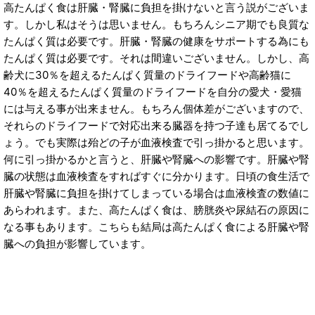
高たんぱく食は肝臓・腎臓に負担を掛けないと言う説がございま
す。しかし私はそうは思いません。もちろんシニア期でも良質な
たんぱく質は必要です。肝臓・腎臓の健康をサポートする為にも
たんぱく質は必要です。それは間違いございません。しかし、高
齢犬に30％を超えるたんぱく質量のドライフードや高齢猫に
40％を超えるたんぱく質量のドライフードを自分の愛犬・愛猫
には与える事が出来ません。もちろん個体差がございますので、
それらのドライフードで対応出来る臓器を持つ子達も居てるでし
ょう。でも実際は殆どの子が血液検査で引っ掛かると思います。
何に引っ掛かるかと言うと、肝臓や腎臓への影響です。肝臓や腎
臓の状態は血液検査をすればすぐに分かります。日頃の食生活で
肝臓や腎臓に負担を掛けてしまっている場合は血液検査の数値に
あらわれます。また、高たんぱく食は、膀胱炎や尿結石の原因に
なる事もあります。こちらも結局は高たんぱく食による肝臓や腎
臓への負担が影響しています。