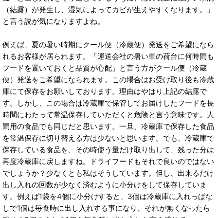
（結露）が発生し、湿気によってカビが生えやすくなります。」
と言う説が気になりますよね。
例えば、夏の暑い時期にクール便（冷蔵便）発送をご希望になら
れるお客様が居られます。「運送会社の暑い車の荷台に何時間も
フードを置いておくと品質が心配」と言う方がクール便（冷蔵
便）発送をご希望になられます。この場合はお受け取り後も冷蔵
庫にて保存をお願いしております。理由はやはり上記の結露で
す。しかし、この場合は冷蔵庫で保管してお届けしたフードを長
時間にわたって常温保存していただくと危険と言う意味です。人
間用の食品でも同じだと思います。一旦、冷蔵庫で保存した食品
を常温保存に切り替える方は少ないと思います。でも、冷蔵庫で
保存している食品を、その時使う量だけ取り出して、残った分は
再度冷蔵庫に戻しますね。ドライフードもそれで良いのではない
でしょうか？少なくとも私はそうしています。但し、出来るだけ
出し入れの回数が少なく済むように小分けをして保存していま
す。例えば1袋を4個に小分けすると、3個は冷蔵庫に入れっぱな
しで1個は毎食時に出し入れする事になり、それが無くなったら