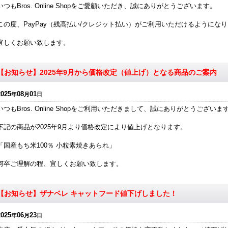
いつもBros. Online Shopをご愛顧いただき、誠にありがとうございます。
この度、PayPay（残高払い/クレジット払い）がご利用いただけるようにな
宜しくお願い致します。
【お知らせ】2025年9月から価格改定（値上げ）となる商品のご案内
2025
08
01
年
月
日
いつもBros. Online Shopをご利用いただきまして、誠にありがとうございま
下記の商品が2025年9月より価格改定により値上げとなります。
「国産もち米100％ 小粒素焼きあられ」
何卒ご理解の程、宜しくお願い致します。
【お知らせ】ザナベレ キャットフード値下げしました！
2025
06
23
年
月
日