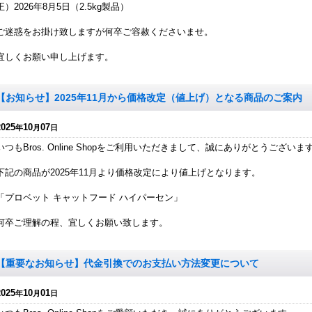
正）2026年8月5日（2.5kg製品）
ご迷惑をお掛け致しますが何卒ご容赦くださいませ。
宜しくお願い申し上げます。
【お知らせ】2025年11月から価格改定（値上げ）となる商品のご案内
2025
10
07
年
月
日
いつもBros. Online Shopをご利用いただきまして、誠にありがとうございま
下記の商品が2025年11月より価格改定により値上げとなります。
「プロベット キャットフード ハイパーセン」
何卒ご理解の程、宜しくお願い致します。
【重要なお知らせ】代金引換でのお支払い方法変更について
2025
10
01
年
月
日