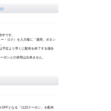
た）
布中です。
ュー・ロク）を入力後に「適用」ボタン
い。
合は予定より早くに配布を終了する場合
クーポンとの併用は出来ません。
OFFとなる「1122クーポン」を配布