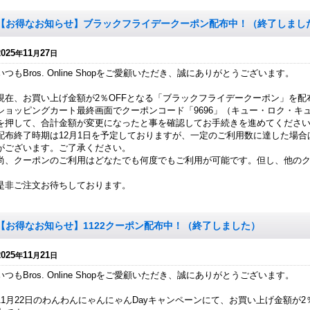
【お得なお知らせ】ブラックフライデークーポン配布中！（終了しまし
2025
11
27
年
月
日
いつもBros. Online Shopをご愛顧いただき、誠にありがとうございます。
現在、お買い上げ金額が2％OFFとなる「ブラックフライデークーポン」を配
ショッピングカート最終画面でクーポンコード「9696」（キュー・ロク・キ
を押して、合計金額が変更になったと事を確認してお手続きを進めてくださ
配布終了時期は12月1日を予定しておりますが、一定のご利用数に達した場
がございます。ご了承ください。
尚、クーポンのご利用はどなたでも何度でもご利用が可能です。但し、他の
是非ご注文お待ちしております。
【お得なお知らせ】1122クーポン配布中！（終了しました）
2025
11
21
年
月
日
いつもBros. Online Shopをご愛顧いただき、誠にありがとうございます。
11月22日のわんわんにゃんにゃんDayキャンペーンにて、お買い上げ金額が2％