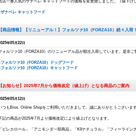
当店一番人気のザナベレ キャットフードの価格を変更致しました。（値下げ
●
ザナベレ キャットフード
【商品情報】【リニューアル！】フォルツァ10（FORZA10）続々入荷
2025
05
22
年
月
日
フォルツァ10（FORZA10）のリニューアル品が順次入荷しています。是非
●
フォルツァ10（FORZA10）ドッグフード
●
フォルツァ10（FORZA10）キャットフード
【お知らせ】2025年7月から価格改定（値上げ）となる商品のご案内
2025
05
12
年
月
日
いつもBros. Online Shopをご利用いただきまして、誠にありがとうございま
下記の商品が2025年7月より価格改定により値上げとなります。
「ピレカロール」「アニモンダ一部商品」「K9ナチュラル」「フィーライン