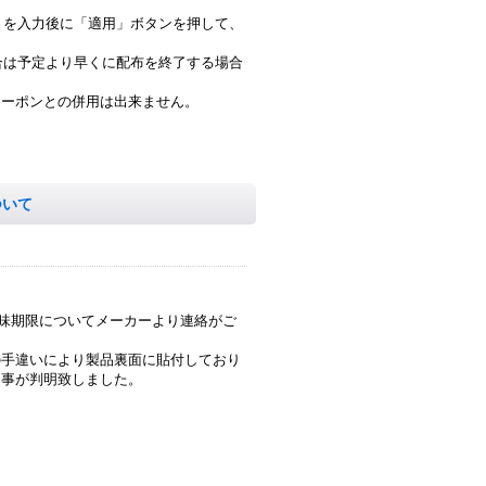
）を入力後に「適用」ボタンを押して、
合は予定より早くに配布を終了する場合
クーポンとの併用は出来ません。
ついて
賞味期限についてメーカーより連絡がご
の手違いにより製品裏面に貼付しており
る事が判明致しました。