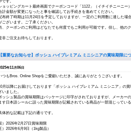
中です。
ショッピングカート最終画面でクーポンコード「1122」（イチイチニーニー
合計金額が変更になったと事を確認してお手続きを進めてください。
配布終了時期は11月24日を予定しておりますが、一定のご利用数に達した場
がございます。ご了承ください。
尚、クーポンのご利用はどなたでも何度でもご利用が可能です。但し、他の
是非ご注文お待ちしております。
【重要なお知らせ】ボッシュ ハイプレミアム ミニシニアの賞味期限に
2025
11
06
年
月
日
いつもBros. Online Shopをご愛顧いただき、誠にありがとうございます。
10月以降にお届けしております「ボッシュ ハイプレミアム ミニシニア」の
ざいました。
ボッシュ製品の賞味期限はパッケージに印字がされておりますが、メーカー
ます日本語シールに誤った賞味期限が記載されている商品が一部混じってい
具体的な記載は下記の通りです。
誤）2026年2月27日賞味期限
正）2026年6月9日（1kg製品）