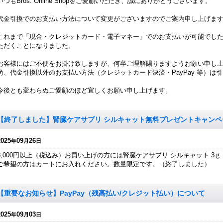
いつもBros. Online Shopをご愛顧いただき、誠にありがとうございます。
代金引換でのお支払い方法について変更がございますのでご案内申し上げま
これまで「現金・クレジットカード・電子マネー」でのお支払いが可能でし
ただくことになりました。
お客様にはご不便をお掛け致しますが、何卒ご理解賜りますようお願い申し
尚、代金引換以外のお支払い方法（クレジットカード決済・PayPay 等）は
今後とも変わらぬご愛顧のほど宜しくお願い申し上げます。
【終了しました】腎臓ケアサプリ シルキャット無料プレゼントキャンペ
2025
09
26
年
月
日
8,000円以上（税込み）お買い上げの方には腎臓ケアサプリ シルキャット 3
ご希望の方はカートにお入れください。数量限定です。（終了しました）
【重要なお知らせ】PayPay（残高払い/クレジット払い）について
2025
09
03
年
月
日