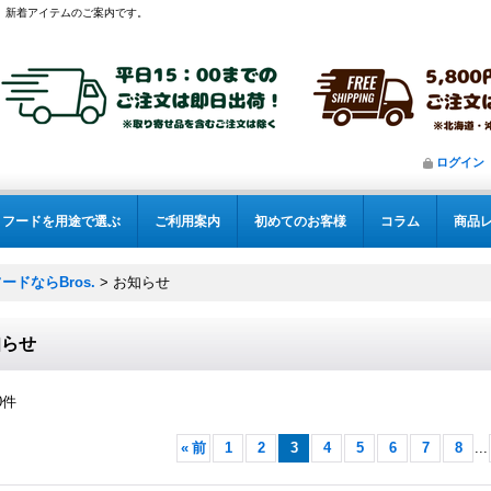
新着アイテムのご案内です。
ログイン
フードを用途で選ぶ
ご利用案内
初めてのお客様
コラム
商品
ドならBros.
>
お知らせ
知らせ
0
件
«
前
1
2
3
4
5
6
7
8
...