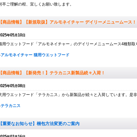
何卒ご理解の程、宜しくお願い致します。
【商品情報】【新規取扱】アルモネイチャー デイリーメニュームース！
2025
05
10
年
月
日
猫用ウエットフード「アルモネイチャー」のデイリーメニュームース4種類取
●
アルモネイチャー 猫用ウエットフード
【商品情報】【新発売！】テラカニス新製品続々入荷！
2025
05
08
年
月
日
犬用ウエットフード「テラカニス」から新製品が続々と入荷しています。是
●
テラカニス
【重要なお知らせ】梱包方法変更のご案内
2025
03
16
年
月
日