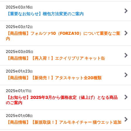
2025
03
16
年
月
日
【重要なお知らせ】梱包方法変更のご案内
2025
03
12
年
月
日
【商品情報】フォルツァ10（FORZA10）について重要なご案
内
2025
03
05
年
月
日
【商品情報】【再入荷！】エクイリブリア キャット缶
2025
01
23
年
月
日
【商品情報】【新発売！】アタスキャット全20種類
2025
01
11
年
月
日
【お知らせ】2025年3月から価格改定（値上げ）となる商品
のご案内
2025
01
08
年
月
日
【商品情報】【新規取扱！】アルモネイチャー 猫ウエット追加