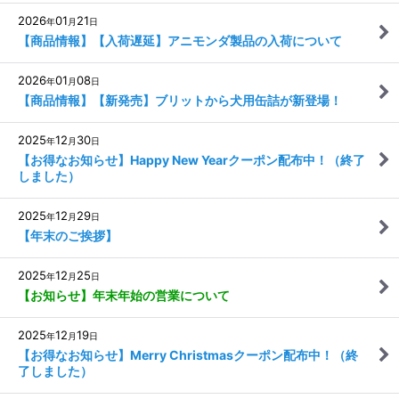
2026
01
21
年
月
日
【商品情報】【入荷遅延】アニモンダ製品の入荷について
2026
01
08
年
月
日
【商品情報】【新発売】ブリットから犬用缶詰が新登場！
2025
12
30
年
月
日
【お得なお知らせ】Happy New Yearクーポン配布中！（終了
しました）
2025
12
29
年
月
日
【年末のご挨拶】
2025
12
25
年
月
日
【お知らせ】年末年始の営業について
2025
12
19
年
月
日
【お得なお知らせ】Merry Christmasクーポン配布中！（終
了しました）