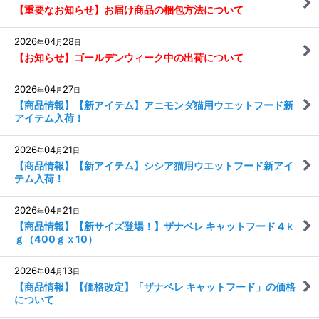
【重要なお知らせ】お届け商品の梱包方法について
2026
04
28
年
月
日
【お知らせ】ゴールデンウィーク中の出荷について
2026
04
27
年
月
日
【商品情報】【新アイテム】アニモンダ猫用ウエットフード新
アイテム入荷！
2026
04
21
年
月
日
【商品情報】【新アイテム】シシア猫用ウエットフード新アイ
テム入荷！
2026
04
21
年
月
日
【商品情報】【新サイズ登場！】ザナベレ キャットフード 4ｋ
ｇ（400ｇｘ10）
2026
04
13
年
月
日
【商品情報】【価格改定】「ザナベレ キャットフード」の価格
について