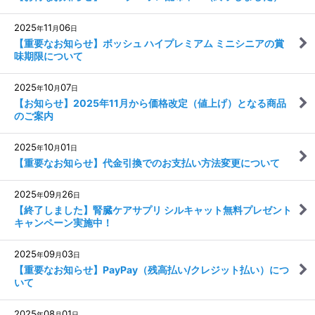
2025
11
06
年
月
日
【重要なお知らせ】ボッシュ ハイプレミアム ミニシニアの賞
味期限について
2025
10
07
年
月
日
【お知らせ】2025年11月から価格改定（値上げ）となる商品
のご案内
2025
10
01
年
月
日
【重要なお知らせ】代金引換でのお支払い方法変更について
2025
09
26
年
月
日
【終了しました】腎臓ケアサプリ シルキャット無料プレゼント
キャンペーン実施中！
2025
09
03
年
月
日
【重要なお知らせ】PayPay（残高払い/クレジット払い）につ
いて
2025
08
01
年
月
日