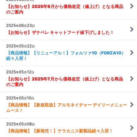
【お知らせ】2025年9月から価格改定（値上げ）となる商品
のご案内
2025
06
23
年
月
日
【お知らせ】ザナベレ キャットフード値下げしました！
2025
05
22
年
月
日
【商品情報】【リニューアル！】フォルツァ10（FORZA10）
続々入荷！
2025
05
12
年
月
日
【お知らせ】2025年7月から価格改定（値上げ）となる商品
のご案内
2025
05
10
年
月
日
【商品情報】【新規取扱】アルモネイチャー デイリーメニュー
ムース！
2025
05
08
年
月
日
【商品情報】【新発売！】テラカニス新製品続々入荷！