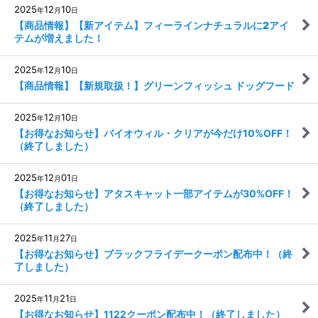
2025
12
10
年
月
日
【商品情報】【新アイテム】フィーラインナチュラルに2アイ
テムが増えました！
2025
12
10
年
月
日
【商品情報】【新規取扱！】グリーンフィッシュ ドッグフード
2025
12
10
年
月
日
【お得なお知らせ】バイオウィル・クリアが今だけ10%OFF！
（終了しました）
2025
12
01
年
月
日
【お得なお知らせ】アタスキャット一部アイテムが30%OFF！
（終了しました）
2025
11
27
年
月
日
【お得なお知らせ】ブラックフライデークーポン配布中！（終
了しました）
2025
11
21
年
月
日
【お得なお知らせ】1122クーポン配布中！（終了しました）