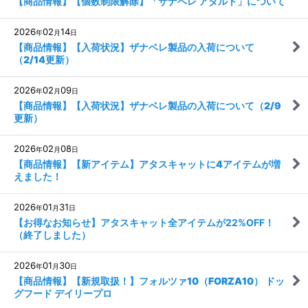
【商品情報】【個数制限解除】「ザナベレ アダルト」について
2026
02
14
年
月
日
【商品情報】【入荷状況】ザナベレ製品の入荷について
（2/14更新）
2026
02
09
年
月
日
【商品情報】【入荷状況】ザナベレ製品の入荷について（2/9
更新）
2026
02
08
年
月
日
【商品情報】【新アイテム】アタスキャットに4アイテムが増
えました！
2026
01
31
年
月
日
【お得なお知らせ】アタスキャット全アイテムが22%OFF！
（終了しました）
2026
01
30
年
月
日
【商品情報】【新規取扱！】フォルツァ10（FORZA10） ドッ
グフード デイリープロ