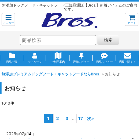
無添加ドッグフード・キャットフード正規品通販【Bros.】新着アイテムのご案内
です。
メニュー
カート
検索
商品一覧
マイページ
ご利用案内
店舗レビュー
商品レビュー
店長に聞く！
無添加プレミアムドッグフード・キャットフードならBros.
>
お知らせ
お知らせ
1010
件
1
2
3
...
17
次
»
2026
07
14
年
月
日