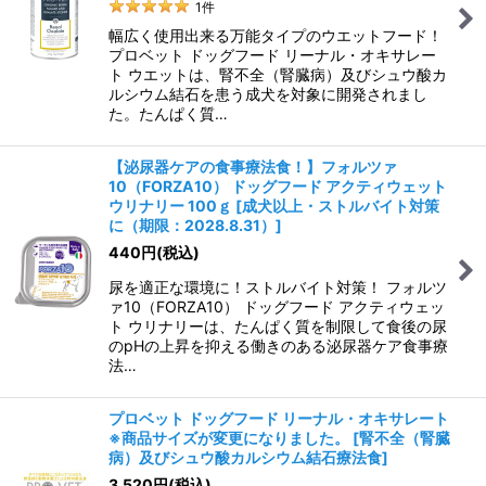
1
件
幅広く使用出来る万能タイプのウエットフード！
プロベット ドッグフード リーナル・オキサレー
ト ウエットは、腎不全（腎臓病）及びシュウ酸カ
ルシウム結石を患う成犬を対象に開発されまし
た。たんぱく質…
【泌尿器ケアの食事療法食！】フォルツァ
10（FORZA10） ドッグフード アクティウェット
ウリナリー 100ｇ
[
成犬以上・ストルバイト対策
に（期限：2028.8.31）
]
440
円
(税込)
尿を適正な環境に！ストルバイト対策！ フォルツ
ァ10（FORZA10） ドッグフード アクティウェッ
ト ウリナリーは、たんぱく質を制限して食後の尿
のpHの上昇を抑える働きのある泌尿器ケア食事療
法…
プロベット ドッグフード リーナル・オキサレート
※商品サイズが変更になりました。
[
腎不全（腎臓
病）及びシュウ酸カルシウム結石療法食
]
3,520
円
(税込)