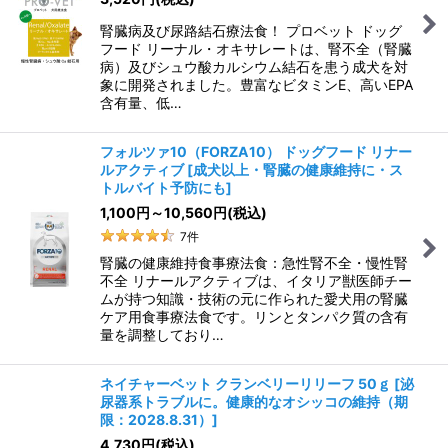
腎臓病及び尿路結石療法食！ プロベット ドッグ
フード リーナル・オキサレートは、腎不全（腎臓
病）及びシュウ酸カルシウム結石を患う成犬を対
象に開発されました。豊富なビタミンE、高いEPA
含有量、低…
フォルツァ10（FORZA10） ドッグフード リナー
ルアクティブ
[
成犬以上・腎臓の健康維持に・ス
トルバイト予防にも
]
1,100
円
～10,560
円
(税込)
7
件
腎臓の健康維持食事療法食：急性腎不全・慢性腎
不全 リナールアクティブは、イタリア獣医師チー
ムが持つ知識・技術の元に作られた愛犬用の腎臓
ケア用食事療法食です。リンとタンパク質の含有
量を調整しており…
ネイチャーベット クランベリーリリーフ 50ｇ
[
泌
尿器系トラブルに。健康的なオシッコの維持（期
限：2028.8.31）
]
4,730
円
(税込)