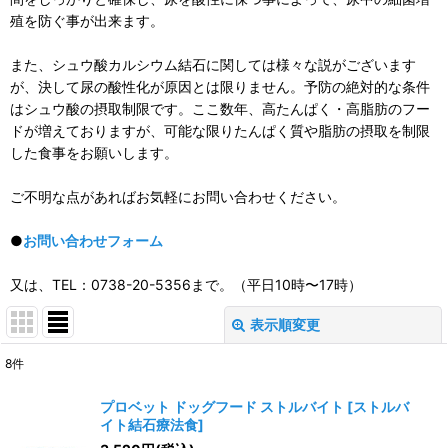
殖を防ぐ事が出来ます。
また、シュウ酸カルシウム結石に関しては様々な説がございます
が、決して尿の酸性化が原因とは限りません。予防の絶対的な条件
はシュウ酸の摂取制限です。ここ数年、高たんぱく・高脂肪のフー
ドが増えておりますが、可能な限りたんぱく質や脂肪の摂取を制限
した食事をお願いします。
ご不明な点があればお気軽にお問い合わせください。
●
お問い合わせフォーム
又は、TEL：0738-20-5356まで。（平日10時〜17時）
表示順変更
閉じる
8
件
表示数
:
プロベット ドッグフード ストルバイト
[
ストルバ
イト結石療法食
]
並び順
: