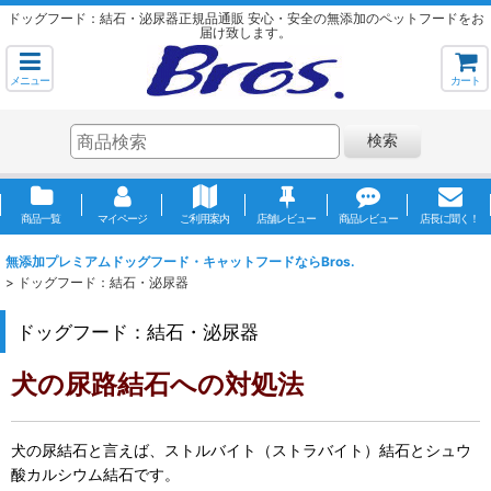
ドッグフード：結石・泌尿器正規品通販 安心・安全の無添加のペットフードをお
届け致します。
メニュー
カート
検索
商品一覧
マイページ
ご利用案内
店舗レビュー
商品レビュー
店長に聞く！
無添加プレミアムドッグフード・キャットフードならBros.
>
ドッグフード：結石・泌尿器
ドッグフード：結石・泌尿器
犬の尿路結石への対処法
犬の尿結石と言えば、ストルバイト（ストラバイト）結石とシュウ
酸カルシウム結石です。