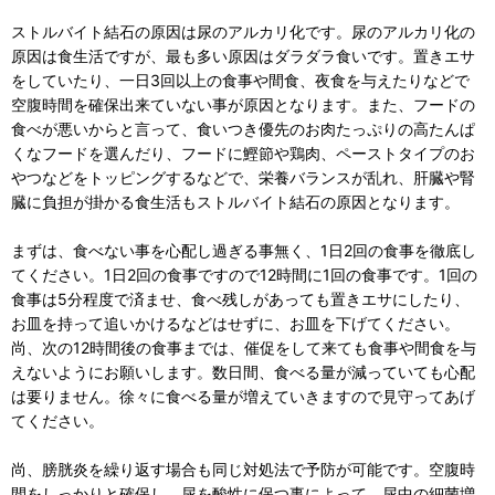
ストルバイト結石の原因は尿のアルカリ化です。尿のアルカリ化の
原因は食生活ですが、最も多い原因はダラダラ食いです。置きエサ
をしていたり、一日3回以上の食事や間食、夜食を与えたりなどで
空腹時間を確保出来ていない事が原因となります。また、フードの
食べが悪いからと言って、食いつき優先のお肉たっぷりの高たんぱ
くなフードを選んだり、フードに鰹節や鶏肉、ペーストタイプのお
やつなどをトッピングするなどで、栄養バランスが乱れ、肝臓や腎
臓に負担が掛かる食生活もストルバイト結石の原因となります。
まずは、食べない事を心配し過ぎる事無く、1日2回の食事を徹底し
てください。1日2回の食事ですので12時間に1回の食事です。1回の
食事は5分程度で済ませ、食べ残しがあっても置きエサにしたり、
お皿を持って追いかけるなどはせずに、お皿を下げてください。
尚、次の12時間後の食事までは、催促をして来ても食事や間食を与
えないようにお願いします。数日間、食べる量が減っていても心配
は要りません。徐々に食べる量が増えていきますので見守ってあげ
てください。
尚、膀胱炎を繰り返す場合も同じ対処法で予防が可能です。空腹時
間をしっかりと確保し、尿を酸性に保つ事によって、尿中の細菌増