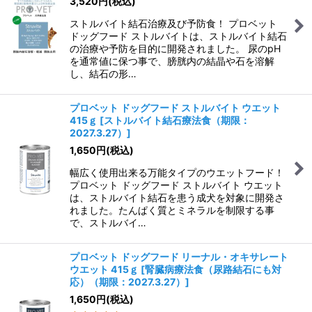
3,520
円
(税込)
ストルバイト結石治療及び予防食！ プロベット
絞り込む
ドッグフード ストルバイトは、ストルバイト結石
の治療や予防を目的に開発されました。 尿のpH
を通常値に保つ事で、膀胱内の結晶や石を溶解
し、結石の形…
プロベット ドッグフード ストルバイト ウエット
415ｇ
[
ストルバイト結石療法食（期限：
2027.3.27）
]
1,650
円
(税込)
幅広く使用出来る万能タイプのウエットフード！
プロベット ドッグフード ストルバイト ウエット
は、ストルバイト結石を患う成犬を対象に開発さ
れました。たんぱく質とミネラルを制限する事
で、ストルバイ…
プロベット ドッグフード リーナル・オキサレート
ウエット 415ｇ
[
腎臓病療法食（尿路結石にも対
応）（期限：2027.3.27）
]
1,650
円
(税込)