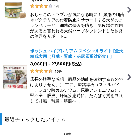
1
件
おしっこのトラブルが気になる時に！ 尿路の細菌
やバクテリアの付着防止をサポートする天然のク
ランベリーと、細菌の侵入を防ぎ、免疫増強作用
があると言われる天然ハーブをブレンドした尿路
の健康をサポート…
ボッシュ ハイプレミアム スペシャルライト
[
全犬
種成犬用（肝臓・腎臓・泌尿器系対応食）
]
3,080
円
～27,500
円
(税込)
46
件
店長の勝手な感想（商品の効能を確約するもので
はありません。） 主に、尿路結石（ストルバイ
ト、シュウ酸カルシウム、尿酸アンモニウム）、
腎不全、膵炎、肝臓疾患時に。たんぱく質を制限
して肝臓・腎臓・膵臓へ…
最近チェックしたアイテム
0件