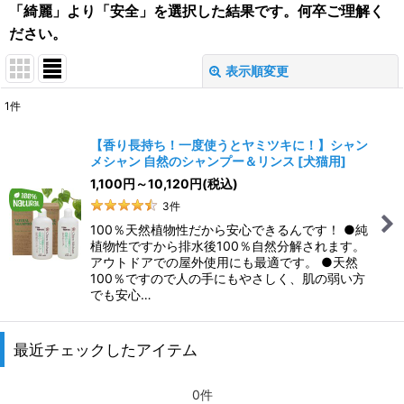
「綺麗」より「安全」を選択した結果です。何卒ご理解く
ださい。
表示順変更
閉じる
1
件
表示数
:
【香り長持ち！一度使うとヤミツキに！】シャン
メシャン 自然のシャンプー＆リンス
[
犬猫用
]
並び順
:
1,100
円
～10,120
円
(税込)
3
件
絞り込む
100％天然植物性だから安心できるんです！ ●純
植物性ですから排水後100％自然分解されます。
アウトドアでの屋外使用にも最適です。 ●天然
100％ですので人の手にもやさしく、肌の弱い方
でも安心…
最近チェックしたアイテム
0件