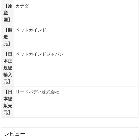
【原
カナダ
産
国】
【製
ペットカインド
造
元】
【日
ペットカインドジャパン
本正
規総
輸入
元】
【日
リードバディ株式会社
本総
販売
元】
レビュー