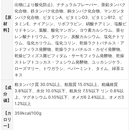
出物により酸化防止)、ナチュラルフレーバー、亜鉛タンパク
化合物、鉄タンパク化合物、銅タンパク化合物、マンガンタ
【原
ンパク化合物、ビタミンA、ビタミンD3、ビタミンB12、ビ
材
タミンE、ナイアシン、リボフラビン、硝酸チアミン、塩酸ピ
料】
リドキシン、葉酸、酸化マンガン、ヨウ素カルシウム、亜セ
レン酸ナトリウム、タウリン、炭酸カルシウム、塩化ナトリ
ウム、塩化カリウム、塩化コリン、乾燥ラクトバチルス・ア
シドフィラス発酵物、乾燥ラクトバチルス・カゼイ発酵物、
乾燥ビフィズス菌ビフィダム・サーモフィラム発酵物、乾燥
ストレプトコッカス・フェシウム発酵物、ユッカシジケラ、
ローズマリー、トウガラシ、ペパーミント、タイム、緑茶エ
キス
粗タンパク質 30.0%以上、粗脂質 15.0%以上、粗繊維質
【成
3.8%以下、水分 10.0%以下、粗灰分 7.5%以下 リン 0.8%以
分
上、マグネシウム 0.10%以下、オメガ6 2.4%以上、オメガ3
値】
1.2%以上
【カ
359kcal/100g
ロリ
ー】