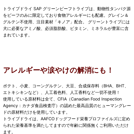
トライプドライ SAP グリーンビーフトライプは、動物性タンパク源
をビーフのみに限定しており食物アレルギーにも配慮。グレイン＆
グルテン不使用、注目素材「キノア」配合。 グリーントライプには
犬に必要なアミノ酸、必須脂肪酸、ビタミン、ミネラルが豊富に含
まれています。
アレルギーや涙やけの解消にも！
ポテト、小麦、コーングルテン、大豆、合成保存料（BHA、BHT、
エトキシキンなど）、人工着色料、人工香料など一切不使用！
使用している原材料は全て、CFIA（Canadian Food Inspection
Agency：カナダ食品検査庁）の認めた最高品質のヒューマングレー
ドの原材料だけを使用しています。
トライプドライは、AAFCOドッグフード栄養プロファイルズに定め
られた栄養基準を満たしてますので年齢に関係無くご利用いただけ
ます。