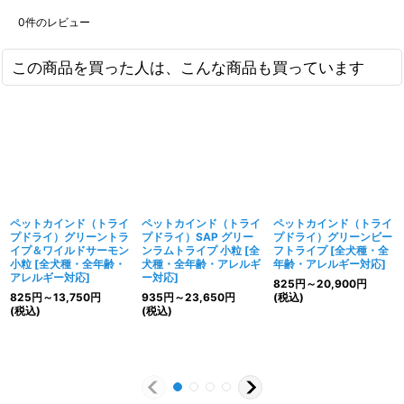
0
件のレビュー
この商品を買った人は、こんな商品も買っています
ペットカインド（トライ
ペットカインド（トライ
ペットカインド（トライ
プドライ）グリーントラ
プドライ）SAP グリー
プドライ）グリーンビー
イプ＆ワイルドサーモン
ンラムトライプ 小粒
[
全
フトライプ
[
全犬種・全
小粒
[
全犬種・全年齢・
犬種・全年齢・アレルギ
年齢・アレルギー対応
]
アレルギー対応
]
ー対応
]
825
円
～20,900
円
825
円
～13,750
円
935
円
～23,650
円
(税込)
(税込)
(税込)