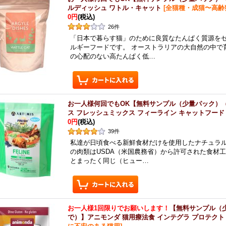
ルディッシュ ワトル・キャット
[
全猫種・成猫〜高齢
0円
(税込)
26
件
「日本で暮らす猫」のために良質なたんぱく質源を
ルギーフードです。 オーストラリアの大自然の中で
の心配のない高たんぱく低…
お一人様何回でもOK【無料サンプル（少量パック）
ス フレッシュミックス フィーライン キャットフード
0円
(税込)
39
件
私達が日頃食べる新鮮食材だけを使用したナチュラル
の肉類はUSDA（米国農務省）から許可された食材
とまったく同じ（ヒュー…
お一人様1回限りでお願いします！
【無料サンプル（
で）】アニモンダ 猫用療法食 インテグラ プロテクト