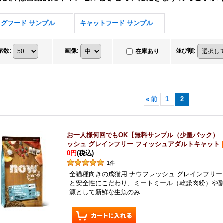
ッグフード サンプル
キャットフード サンプル
示数
:
画像
:
並び順
:
在庫あり
«
前
1
2
お一人様何回でもOK【無料サンプル（少量パック）
ッシュ グレインフリー フィッシュアダルトキャット
0円
(税込)
1
件
全猫種向きの成猫用 ナウフレッシュ グレインフリ
と安全性にこだわり、ミートミール（乾燥肉粉）や
源として新鮮な生魚のみ…