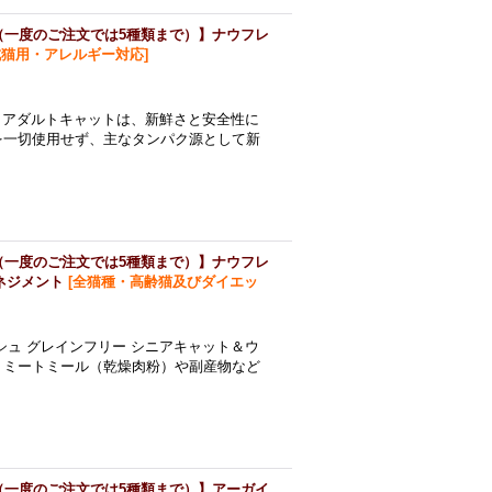
（一度のご注文では5種類まで）】ナウフレ
成猫用・アレルギー対応
]
ー アダルトキャットは、新鮮さと安全性に
を一切使用せず、主なタンパク源として新
（一度のご注文では5種類まで）】ナウフレ
ネジメント
[
全猫種・高齢猫及びダイエッ
シュ グレインフリー シニアキャット＆ウ
、ミートミール（乾燥肉粉）や副産物など
（一度のご注文では5種類まで）】アーガイ