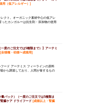
猫用（低アレルギー）
]
セレクト。オーガニック素材中心の低アレ
育ったカンガルーは抗生剤・添加物の使用
（一度のご注文では5種類まで）】アーテミ
[
全猫種・幼猫〜成猫用
]
フード アーテミス フィーラインの原料
工場から調達しており、人間が食するもの
少量パック）（一度のご注文では5種類ま
 腎臓ケア ドライフード
[
成猫以上・腎臓