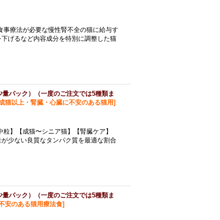
食事療法が必要な慢性腎不全の猫に給与す
を下げるなど内容成分を特別に調整した猫
少量パック）（一度のご注文では5種類ま
成猫以上・腎臓・心臓に不安のある猫用
]
中粒】【成猫〜シニア猫】【腎臓ケア】
量が少ない良質なタンパク質を最適な割合
少量パック）（一度のご注文では5種類ま
不安のある猫用療法食
]