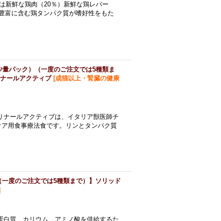
は新鮮な鶏肉（20％）新鮮な鶏レバー
豊富に含む鶏タンパク質が嗜好性をもた
少量パック）（一度のご注文では5種類ま
 リナールアクティブ
[
成猫以上・腎臓の健康
リナールアクティブは、イタリア獣医師チ
ケア用食事療法食です。リンとタンパク質
（一度のご注文では5種類まで）】ソリッド
]
蛋白質、カリウム、アミノ酸を供給するた