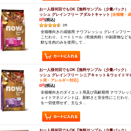
お一人様何回でもOK【無料サンプル（少量パック）
ッシュ グレインフリー アダルトキャット
[
全猫種・
0円
(税込)
2
件
全猫種向きの成猫用 ナウフレッシュ グレインフリ
こだわり、ミートミール（乾燥肉粉）や副産物など
鮮な生肉のみを使用して…
お一人様何回でもOK【無料サンプル（少量パック）
ッシュ グレインフリー シニアキャット＆ウェイトマ
ト用・アレルギー対応
]
0円
(税込)
全猫種向きのダイエット用及び高齢期用 ナウフレッ
ェイトマネジメントは、新鮮さと安全性にこだわり
を一切使用せず、主なタ…
お一人様何回でもOK【無料サンプル（少量パック）