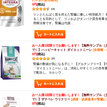
に不安のある猫用
]
0円
(税込)
6
件
リンとたんぱく質を控えた腎臓に優しい特別処方！ 
ることを目的として、リンおよびタンパク質含有量
用療法食です。腎臓は代謝…
お一人様1回限りでお願いします！
【無料サンプル（
で）】ハッピーキャット ダイエットニーレ
[
全猫種・
0円
(税込)
3
件
腎臓の数値が気になる子に！ 【グルテンフリー】【
「ダイエットニーレ」は、消化しやすくリンの含有
で配合し、カルシウ…
お一人様1回限りでお願いします！
【無料サンプル（
で）】ザナベレ ウリナリー
[
成猫・泌尿器系や腎臓に
0円
(税込)