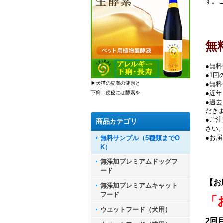
す。
無
●無
●1
▶犬猫の皮膚の健康と
●無
●近
下痢、便秘には酵素を
●過
だき
●ご
商品カテゴリ
さい
●お
無料サンプル（5種類までO
K）
無添加プレミアムドッグフ
ード
【お
無添加プレミアムキャット
フード
「
ウエットフード（犬用）
2回