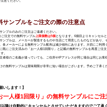
ご注意ください。
料サンプルをご注文の際の注意点
料サンプルのみのご注文はご遠慮ください。
回のご注文での無料サンプル
上限個数は5個
となります。6個目よりキャンセル
料サンプルは、メーカーが製造するものや当店にて用意したものなどがあり、
年、各メーカーによる無料サンプル配布は減少傾向にあります。大切にご利用
去に既にご注文済みの「お一人様1回限り」と記載の無料サンプルを再度ご注
ます。
注文者様のご名義が違っていても、ご住所やIPアドレスが同じ場合は同じお客
。
届けの無料サンプルは賞味期限が非常に短い場合がございます。予めご了承く
願いします！】
お一人様1回限り」の無料サンプルにご注
目以降は自動的にキャンセルとさせていただきますのでご了承