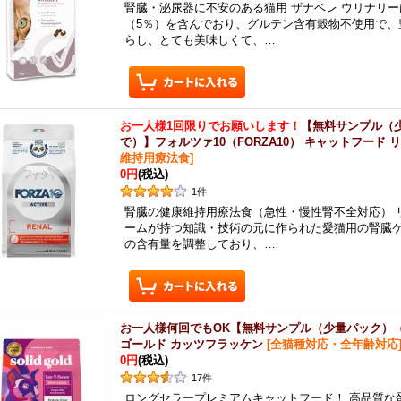
腎臓・泌尿器に不安のある猫用 ザナベレ ウリナリー
（5％）を含んでおり、グルテン含有穀物不使用で、
らし、とても美味しくて、…
お一人様1回限りでお願いします！
【無料サンプル（
で）】フォルツァ10（FORZA10） キャットフード
維持用療法食
]
0円
(税込)
1
件
腎臓の健康維持用療法食（急性・慢性腎不全対応） 
ームが持つ知識・技術の元に作られた愛猫用の腎臓
の含有量を調整しており、…
お一人様何回でもOK【無料サンプル（少量パック）
ゴールド カッツフラッケン
[
全猫種対応・全年齢対応
0円
(税込)
17
件
ロングセラープレミアムキャットフード！ 高品質な