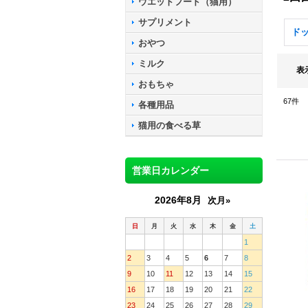
ウエットフード（猫用）
サプリメント
ド
おやつ
ミルク
表
おもちゃ
67
件
各種用品
猫用の食べる草
営業日カレンダー
2026年8月
次月»
日
月
火
水
木
金
土
1
2
3
4
5
6
7
8
9
10
11
12
13
14
15
16
17
18
19
20
21
22
23
24
25
26
27
28
29