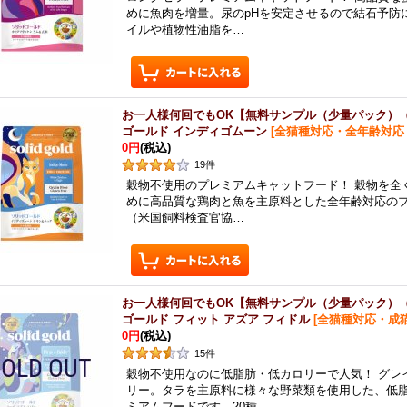
めに魚肉を増量。尿のpHを安定させるので結石予防
イルや植物性油脂を…
お一人様何回でもOK【無料サンプル（少量パック）
ゴールド インディゴムーン
[
全猫種対応・全年齢対応
0円
(税込)
19
件
穀物不使用のプレミアムキャットフード！ 穀物を全
めに高品質な鶏肉と魚を主原料とした全年齢対応のプレ
（米国飼料検査官協…
お一人様何回でもOK【無料サンプル（少量パック）
ゴールド フィット アズア フィドル
[
全猫種対応・成
0円
(税込)
15
件
穀物不使用なのに低脂肪・低カロリーで人気！ グレ
リー。タラを主原料に様々な野菜類を使用した、低
ミアムフードです。20種…