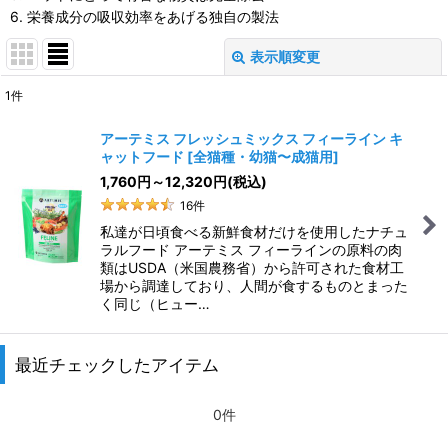
6. 栄養成分の吸収効率をあげる独自の製法
表示順変更
閉じる
1
件
表示数
:
アーテミス フレッシュミックス フィーライン キ
ャットフード
[
全猫種・幼猫〜成猫用
]
並び順
:
1,760
円
～12,320
円
(税込)
16
件
絞り込む
私達が日頃食べる新鮮食材だけを使用したナチュ
ラルフード アーテミス フィーラインの原料の肉
類はUSDA（米国農務省）から許可された食材工
場から調達しており、人間が食するものとまった
く同じ（ヒュー…
最近チェックしたアイテム
0件