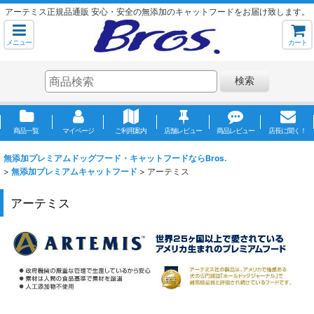
アーテミス正規品通販 安心・安全の無添加のキャットフードをお届け致します。
メニュー
カート
検索
商品一覧
マイページ
ご利用案内
店舗レビュー
商品レビュー
店長に聞く！
無添加プレミアムドッグフード・キャットフードならBros.
>
無添加プレミアムキャットフード
>
アーテミス
アーテミス