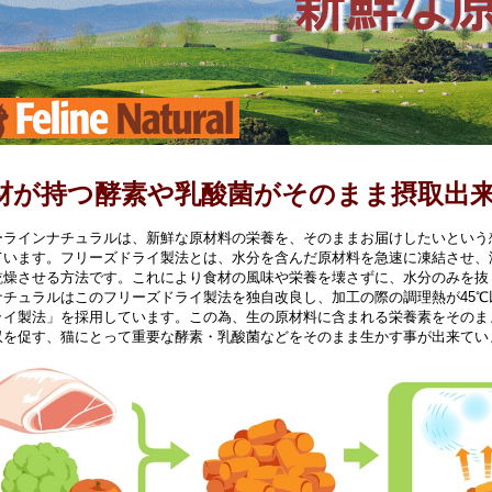
材が持つ酵素や乳酸菌がそのまま摂取出
ーラインナチュラルは、新鮮な原材料の栄養を、そのままお届けしたいという
ています。フリーズドライ製法とは、水分を含んだ原材料を急速に凍結させ、
乾燥させる方法です。これにより食材の風味や栄養を壊さずに、水分のみを抜
ナチュラルはこのフリーズドライ製法を独自改良し、加工の際の調理熱が45
ライ製法」を採用しています。この為、生の原材料に含まれる栄養素をそのま
収を促す、猫にとって重要な酵素・乳酸菌などをそのまま生かす事が出来てい