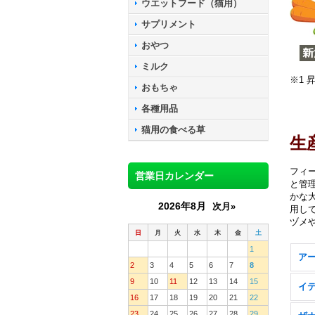
ウエットフード（猫用）
サプリメント
おやつ
ミルク
※1
おもちゃ
各種用品
猫用の食べる草
生
フィ
営業日カレンダー
と管
かな
2026年8月
次月»
用し
ヅメ
日
月
火
水
木
金
土
1
ア
2
3
4
5
6
7
8
9
10
11
12
13
14
15
イ
16
17
18
19
20
21
22
23
24
25
26
27
28
29