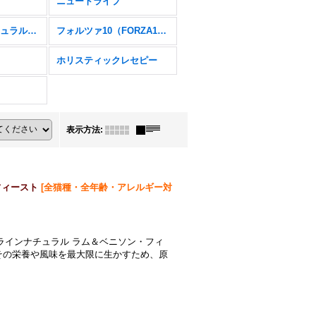
ニュートライプ
フィーラインナチュラル（K9Natural Feline）
フォルツァ10（FORZA10）
ホリスティックレセピー
表示方法
:
フィースト
[
全猫種・全年齢・アレルギー対
ラインナチュラル ラム＆ベニソン・フィ
その栄養や風味を最大限に生かすため、原