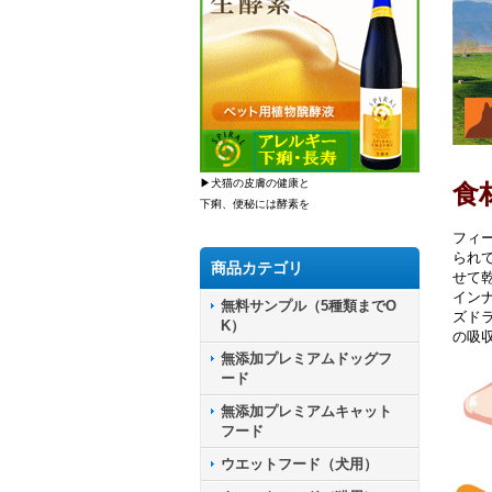
▶犬猫の皮膚の健康と
食
下痢、便秘には酵素を
フィ
られ
商品カテゴリ
せて
イン
無料サンプル（5種類までO
ズド
K）
の吸
無添加プレミアムドッグフ
ード
無添加プレミアムキャット
フード
ウエットフード（犬用）