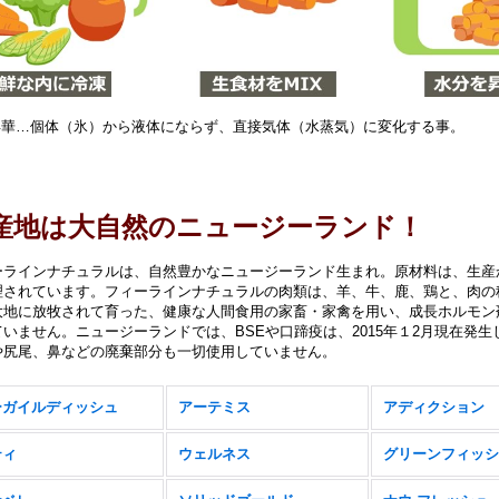
 昇華…個体（氷）から液体にならず、直接気体（水蒸気）に変化する事。
産地は大自然のニュージーランド！
ーラインナチュラルは、自然豊かなニュージーランド生まれ。原材料は、生産
理されています。フィーラインナチュラルの肉類は、羊、牛、鹿、鶏と、肉の
大地に放牧されて育った、健康な人間食用の家畜・家禽を用い、成長ホルモン
ていません。ニュージーランドでは、BSEや口蹄疫は、2015年１2月現在発
や尻尾、鼻などの廃棄部分も一切使用していません。
ーガイルディッシュ
アーテミス
アディクション
ティ
ウェルネス
グリーンフィッシ