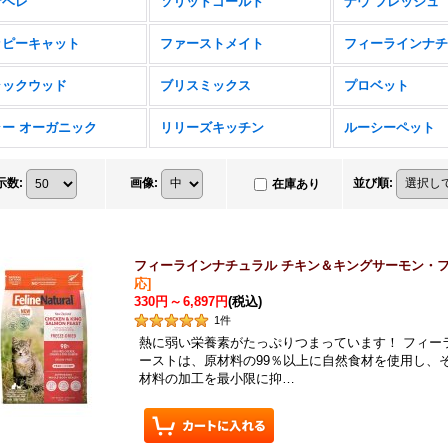
ナベレ
ソリッドゴールド
ナウ フレッシュ
ッピーキャット
ファーストメイト
ラックウッド
ブリスミックス
プロベット
ラー オーガニック
リリーズキッチン
ルーシーペット
示数
:
画像
:
並び順
:
在庫あり
フィーラインナチュラル チキン＆キングサーモン・
応
]
330円
～
6,897円
(税込)
1
件
熱に弱い栄養素がたっぷりつまっています！ フィー
ーストは、原材料の99％以上に自然食材を使用し、
材料の加工を最小限に抑…