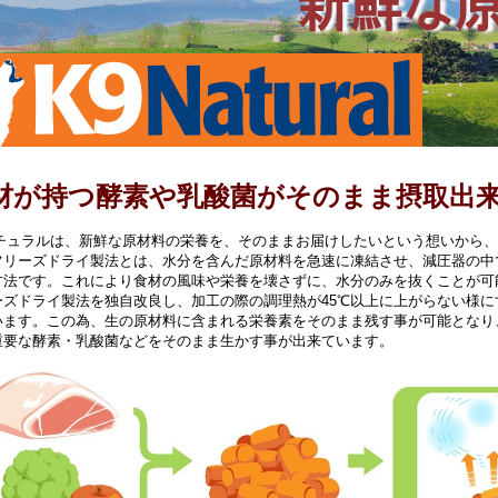
材が持つ酵素や乳酸菌がそのまま摂取出
ナチュラルは、新鮮な原材料の栄養を、そのままお届けしたいという想いから
フリーズドライ製法とは、水分を含んだ原材料を急速に凍結させ、減圧器の中
方法です。これにより食材の風味や栄養を壊さずに、水分のみを抜くことが可
ーズドライ製法を独自改良し、加工の際の調理熱が45℃以上に上がらない様
います。この為、生の原材料に含まれる栄養素をそのまま残す事が可能となり
重要な酵素・乳酸菌などをそのまま生かす事が出来ています。