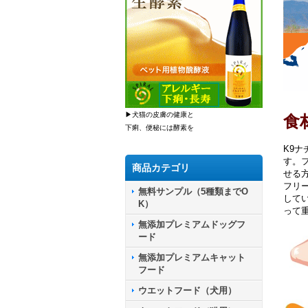
▶犬猫の皮膚の健康と
食
下痢、便秘には酵素を
K9
す。
商品カテゴリ
せる
フリ
無料サンプル（5種類までO
して
K）
って
無添加プレミアムドッグフ
ード
無添加プレミアムキャット
フード
ウエットフード（犬用）