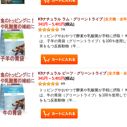
K9ナチュラル ラム・グリーントライプ
[
全犬種・全年
341円
～
5,401円
(税込)
7
件
トッピングやおやつで酵素や乳酸菌が手軽に摂取！ K
は、子羊の胃袋（グリーントライプ）を100％使用
胃をもつ反芻動物（牛…
K9ナチュラル ビーフ・グリーントライプ
[
全犬種・全
341円
～
5,401円
(税込)
4
件
トッピングやおやつで酵素や乳酸菌が手軽に摂取！ 
は、牛の胃袋（グリーントライプ）を100％使用し
をもつ反芻動物（牛…