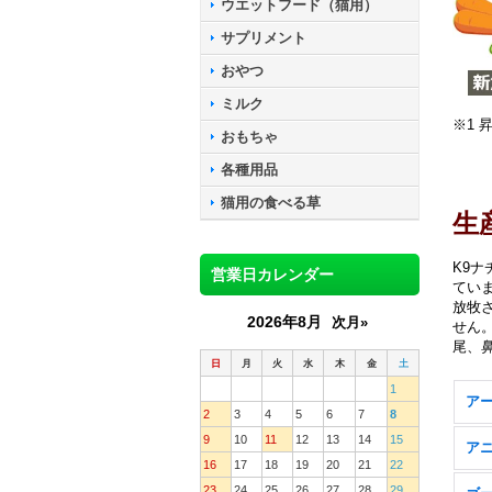
ウエットフード（猫用）
サプリメント
おやつ
ミルク
※1
おもちゃ
各種用品
猫用の食べる草
生
K9
営業日カレンダー
てい
放牧
2026年8月
次月»
せん
尾、
日
月
火
水
木
金
土
1
ア
2
3
4
5
6
7
8
9
10
11
12
13
14
15
ア
16
17
18
19
20
21
22
23
24
25
26
27
28
29