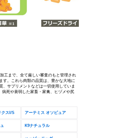
の加工まで、全て厳しい審査のもと管理され
ます。これら肉類の品質は、豊かな大地に
質、サプリメントなどは一切使用していま
ず、病死や衰弱した家畜・家禽、ヒヅメや尻
クスI/S
アーテミス オソピュア
ュ
K9ナチュラル