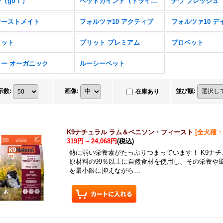
（go！）
ペットカインド（トライプドライ）
ナウ フレッシュ
ァーストメイト
フォルツァ10 アクティブ
リット
ブリット プレミアム
プロベット
ラー オーガニック
ルーシーペット
示数
:
画像
:
並び順
:
在庫あり
K9ナチュラル ラム＆ベニソン・フィースト
[
全犬種・
319円
～
24,068円
(税込)
熱に弱い栄養素がたっぷりつまっています！ K9ナ
原材料の99％以上に自然食材を使用し、その栄養や
を最小限に抑えながら…