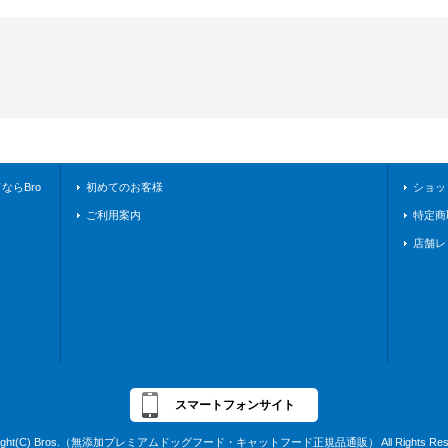
らBro
初めてのお客様
ショッ
ご利用案内
特定商
店舗レ
スマートフォンサイト
right(C) Bros.（無添加プレミアムドッグフード・キャットフード正規品通販） All Rights Rese