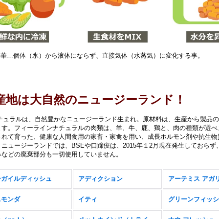
 昇華…個体（氷）から液体にならず、直接気体（水蒸気）に変化する事。
産地は大自然のニュージーランド！
ナチュラルは、自然豊かなニュージーランド生まれ。原材料は、生産から製品
ます。フィーラインナチュラルの肉類は、羊、牛、鹿、鶏と、肉の種類が選べ
されて育った、健康な人間食用の家畜・家禽を用い、成長ホルモン剤や抗生物
。ニュージーランドでは、BSEや口蹄疫は、2015年１2月現在発生しておら
鼻などの廃棄部分も一切使用していません。
ーガイルディッシュ
アディクション
アーテミス アガリ
ニモンダ
イティ
グリーンフィッシ