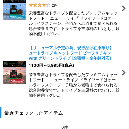
絞り込む
2
件
栄養豊富なトライプを配合したプレミアムキャッ
トフード！ ニュートライプ ドライフードはオー
ルライフステージ、子猫から老猫まで食べられる
総合栄養食です。トライプを主原料の1つとし、穀
物不使用（グレ…
【リニューアル予定の為、現行品は在庫限り】ニ
ュートライプ キャットフード ビーフ＆チキン
with グリーントライプ
[
全猫種・全年齢対応
]
1,100
円
～5,995
円
(税込)
栄養豊富なトライプを配合したプレミアムキャッ
トフード！ ニュートライプ ドライフードはオー
ルライフステージ、子猫から老猫まで食べられる
総合栄養食です。トライプを主原料の1つとし、穀
物不使用（グレ…
最近チェックしたアイテム
0件