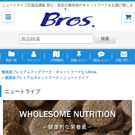
ニュートライプ正規品通販 安心・安全の無添加のキャットフードをお届け致しま
す。
メニュー
カート
検索
商品一覧
マイページ
ご利用案内
店舗レビュー
商品レビュー
店長に聞く！
無添加プレミアムドッグフード・キャットフードならBros.
>
無添加プレミアムキャットフード
>
ニュートライプ
ニュートライプ