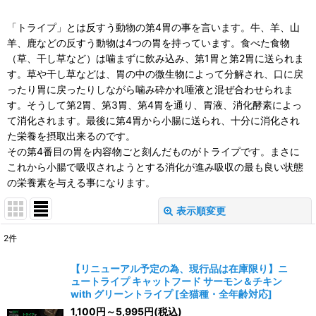
「トライプ」とは反すう動物の第4胃の事を言います。牛、羊、山
羊、鹿などの反すう動物は4つの胃を持っています。食べた食物
（草、干し草など）は噛まずに飲み込み、第1胃と第2胃に送られま
す。草や干し草などは、胃の中の微生物によって分解され、口に戻
ったり胃に戻ったりしながら噛み砕かれ唾液と混ぜ合わせられま
す。そうして第2胃、第3胃、第4胃を通り、胃液、消化酵素によっ
て消化されます。最後に第4胃から小腸に送られ、十分に消化され
た栄養を摂取出来るのです。
その第4番目の胃を内容物ごと刻んだものがトライプです。まさに
これから小腸で吸収されようとする消化が進み吸収の最も良い状態
の栄養素を与える事になります。
表示順変更
閉じる
2
件
表示数
:
【リニューアル予定の為、現行品は在庫限り】ニ
ュートライプ キャットフード サーモン＆チキン
並び順
:
with グリーントライプ
[
全猫種・全年齢対応
]
1,100
円
～5,995
円
(税込)