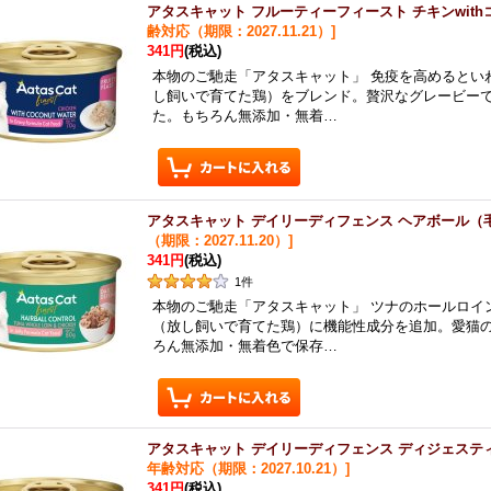
アタスキャット フルーティーフィースト チキンwith
齢対応（期限：2027.11.21）
]
341円
(税込)
本物のご馳走「アタスキャット」 免疫を高めるとい
し飼いで育てた鶏）をブレンド。贅沢なグレービー
た。もちろん無添加・無着…
アタスキャット デイリーディフェンス ヘアボール（毛
（期限：2027.11.20）
]
341円
(税込)
1
件
本物のご馳走「アタスキャット」 ツナのホールロイ
（放し飼いで育てた鶏）に機能性成分を追加。愛猫
ろん無添加・無着色で保存…
アタスキャット デイリーディフェンス ディジェスティ
年齢対応（期限：2027.10.21）
]
341円
(税込)