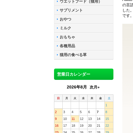
ウエットフード（猫用）
の言
サプリメント
した
です
おやつ
ミルク
おもちゃ
各種用品
猫用の食べる草
営業日カレンダー
2026年8月
次月»
日
月
火
水
木
金
土
1
2
3
4
5
6
7
8
9
10
11
12
13
14
15
16
17
18
19
20
21
22
23
24
25
26
27
28
29