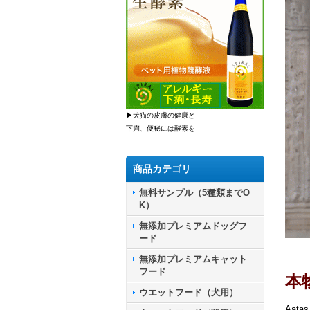
▶犬猫の皮膚の健康と
下痢、便秘には酵素を
商品カテゴリ
無料サンプル（5種類までO
K）
無添加プレミアムドッグフ
ード
無添加プレミアムキャット
フード
本
ウエットフード（犬用）
Aa