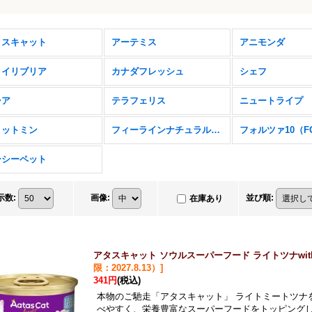
タスキャット
アーテミス
アニモンダ
クイリブリア
カナダフレッシュ
シェフ
シア
テラフェリス
ニュートライプ
ィットミン
フィーラインナチュラル（K9Natural Feline）
ーシーペット
示数
:
画像
:
並び順
:
在庫あり
アタスキャット ソウルスーパーフード ライトツナwith
限：2027.8.13）
]
341円
(税込)
本物のご馳走「アタスキャット」 ライトミートツナ
べやすく、栄養豊富なスーパーフードをトッピング