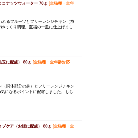
ココナッツウォーター 70ｇ
[
全猫種・全年
われるフルーツとフリーレンジチキン（放
でゆっくり調理。至福の一皿に仕上げまし
玉に配慮） 80ｇ
[
全猫種・全年齢対応
ン（胴体部分の身）とフリーレンジチキン
の気になるポイントに配慮しました。もち
ブケア（お腹に配慮） 80ｇ
[
全猫種・全