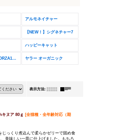
アルモネイチャー
【NEW！】シグネチャー7
ハッピーキャット
フォルツァ10（FORZA10）
ヤラー オーガニック
表示方法
:
キヌア 80ｇ
[
全猫種・全年齢対応（期
をじっくり煮込んで柔らかゼリーで固め食
し、美味しい一皿に仕上げました。もちろ