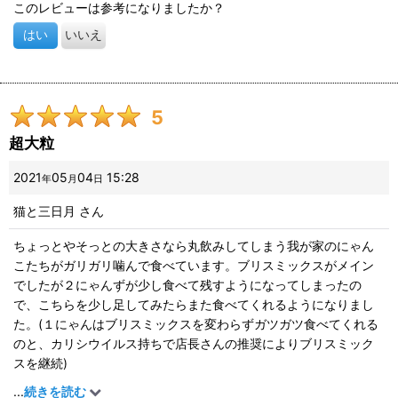
このレビューは参考になりましたか？
はい
いいえ
5
超大粒
2021
05
04
15:28
年
月
日
猫と三日月
さん
ちょっとやそっとの大きさなら丸飲みしてしまう我が家のにゃん
こたちがガリガリ噛んで食べています。ブリスミックスがメイン
でしたが２にゃんずが少し食べて残すようになってしまったの
で、こちらを少し足してみたらまた食べてくれるようになりまし
た。(１にゃんはブリスミックスを変わらずガツガツ食べてくれる
のと、カリシウイルス持ちで店長さんの推奨によりブリスミック
スを継続)
サラッとしているブリスミックスに比べ、ハッピーキャットラー
...
続きを読む