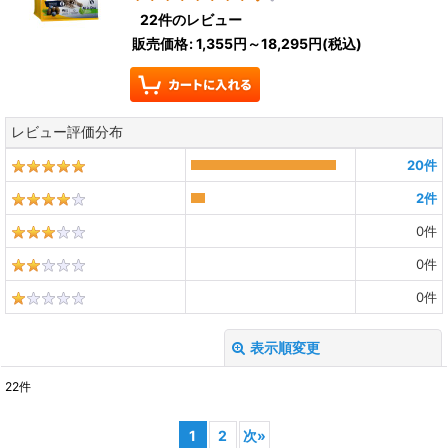
22
件のレビュー
販売価格
:
1,355円～18,295円
(税込)
レビュー評価分布
20
件
2
件
0
件
0
件
0
件
表示順変更
閉じる
22
件
レビュー検索
:
1
2
次
»