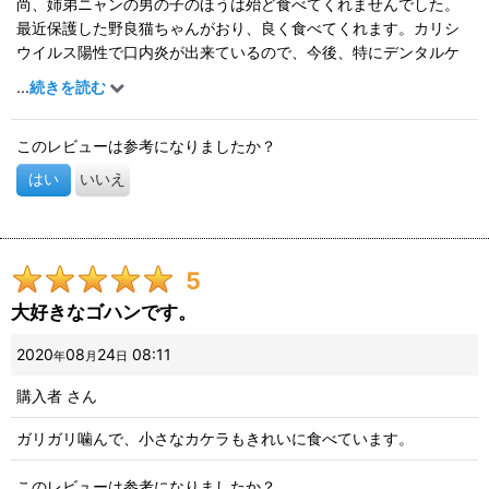
尚、姉弟ニャンの男の子のほうは殆ど食べてくれませんでした。
最近保護した野良猫ちゃんがおり、良く食べてくれます。カリシ
ウイルス陽性で口内炎が出来ているので、今後、特にデンタルケ
アに十分気をつけたいため、ブリスミックスかホリスティックレ
...
続きを読む
セピーと、こちらをこの子のレギュラーフードにしようと考えて
います。brosさんは良質なフードの選択肢が色々あり、本当に有
このレビューは参考になりましたか？
難いです。
はい
いいえ
5
大好きなゴハンです。
2020
08
24
08:11
年
月
日
購入者
さん
ガリガリ噛んで、小さなカケラもきれいに食べています。
このレビューは参考になりましたか？