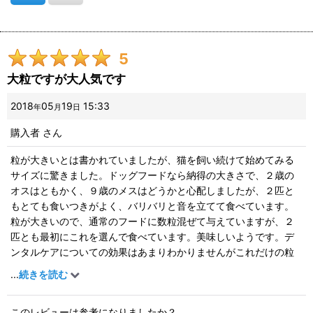
5
大粒ですが大人気です
2018
05
19
15:33
年
月
日
購入者
さん
粒が大きいとは書かれていましたが、猫を飼い続けて始めてみる
サイズに驚きました。ドッグフードなら納得の大きさで、２歳の
オスはともかく、９歳のメスはどうかと心配しましたが、２匹と
もとても食いつきがよく、バリバリと音を立てて食べています。
粒が大きいので、通常のフードに数粒混ぜて与えていますが、２
匹とも最初にこれを選んで食べています。美味しいようです。デ
ンタルケアについての効果はあまりわかりませんがこれだけの粒
なので効果を期待しています。
...
続きを読む
このレビューは参考になりましたか？