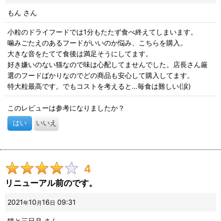
もん
さん
小粒のドライフードでは1分もたたず食べ終えてしまいます。
噛みごたえのあるフードがいいのか悩み、こちらを購入。
大きな音をたてて食後は満足そうにしてます。
好き嫌いのない猫なので味は心配してませんでした。店長さん厳
選のフードばかりなのでどの商品も安心して購入してます。
特大粒最高です。でもコストを考えると…毎食は難しい(涙)
このレビューは参考になりましたか？
はい
いいえ
4
リニューアル前のです。
2021
10
16
09:31
年
月
日
猫と三日月
さん