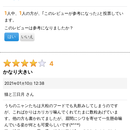
ジブリードは少し油っこさのようなものがあります(触った感じで
す)し、うんＰの臭いがブリスミックスだけの時より少し強く感じ
1
1
人中、
人の方が、｢このレビューが参考になった｣と投票してい
ます。しかし、原材料を見るとハーブの類いがズラズラと....。漢
ます。
方やハーブ大好きな飼い主としては猫様たちにも薬草の恩恵をと
願っております。
このレビューは参考になりましたか？
はい
いいえ
4
かなり大きい
2021
01
10
12:38
年
月
日
猫と三日月
さん
うちのニャンたちは大粒のフードでも丸飲みしてしまうのです
が、こればかりはカリカリ噛んでくれてたまに数粒あげていま
す。他の方も書かれてましたが、眉間にシワを寄せて一生懸命噛
んでいる姿が何とも可愛らしいです(*^^*)