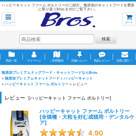
ハッピーキャット ファーム ポルトリーのご紹介。無添加のキャットフードを豊富
に取り扱うBros.をぜひご覧下さい。
メニュー
カート
検索
商品一覧
マイページ
ご利用案内
店舗レビュー
商品レビュー
店長に聞く！
無添加プレミアムドッグフード・キャットフードならBros.
>
無添加プレミアムキャットフード
>
ハッピーキャット
>
ハッピーキャット ファーム ポルトリー
>
レビュー
レビュー
[
ハッピーキャット ファーム ポルトリー
]
ハッピーキャット ファーム ポルトリー
[
全猫種・大粒を好む成猫用・デンタルケ
ア
]
4.90