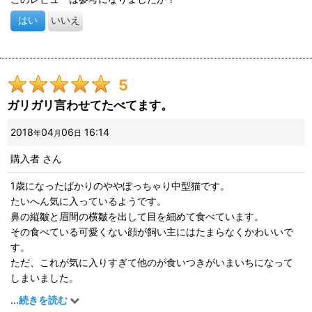
はい
いいえ
5
ガリガリ言わせてたべてます。
2018
04
06
16:14
年
月
日
購入者
さん
1歳になったばかりのややぽっちゃり中型猫です。
たいへん気に入っているようです。
鼻の縦皺と眉間の横皺を出して目を細めて食べています。
その食べている可愛くない顔が飼い主にはたまらなくかわいいで
す。
ただ、これが気に入りすぎて他のが食いつきがいまいちになって
しまいました。
この大粒感、たまんないみたいです。
...
続きを読む
チャックちょっと閉まりにくいです。