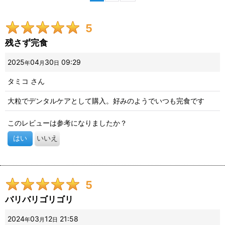
期間
:
5
画像
:
残さず完食
星の数
:
2025
04
30
09:29
年
月
日
タミコ
さん
並び順
:
大粒でデンタルケアとして購入。好みのようでいつも完食です
絞り込む
このレビューは参考になりましたか？
はい
いいえ
5
バリバリゴリゴリ
2024
03
12
21:58
年
月
日