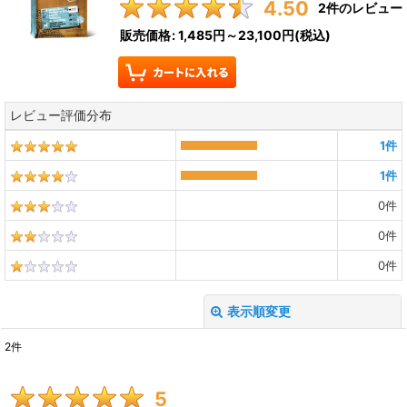
4.50
2
件のレビュー
販売価格
:
1,485円～23,100円
(税込)
レビュー評価分布
1
件
1
件
0
件
0
件
0
件
表示順変更
閉じる
2
件
レビュー検索
:
5
期間
: