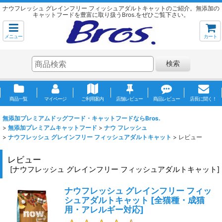
ナウフレッシュ グレインフリー フィッシュアダルトキャットのご紹介。無添加の
キャットフードを豊富に取り扱うBros.をぜひご覧下さい。
メニュー
カート
検索
商品一覧
マイページ
ご利用案内
店舗レビュー
商品レビュー
店長に聞く！
無添加プレミアムドッグフード・キャットフードならBros.
>
無添加プレミアムキャットフード
>
ナウ フレッシュ
>
ナウフレッシュ グレインフリー フィッシュアダルトキャット
>
レビュー
レビュー
[
ナウフレッシュ グレインフリー フィッシュアダルトキャット
]
ナウフレッシュ グレインフリー フィッ
シュアダルトキャット
[
全猫種・成猫
用・アレルギー対応
]