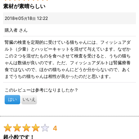
素材が素晴らしい
画像
:
2018
05
18
12:22
年
月
日
購入者
さん
星の数
:
腎臓の検査を定期的に受けている猫ちゃんには、フィッシュアダ
ルト（少量）とハッピーキャットを混ぜて与えています。なぜか
並び順
:
この２つを混ぜたものを食べさせて検査を受けると、うちの猫ち
ゃんは数値が良いのです。ただ、フィッシュアダルトは腎臓療養
絞り込む
食ではないので、ほかの猫ちゃんにどうか分からないので、あく
までうちの猫ちゃんは相性が良かったのだと思います。
このレビューは参考になりましたか？
はい
いいえ
4
超小粒です！