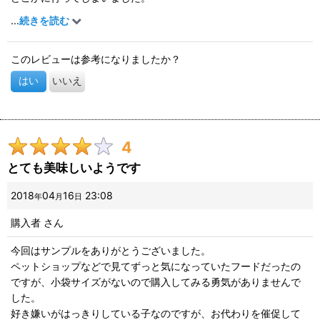
何でだろう？
...
続きを読む
ちょっと様子を見て、全然食べないようなら、いつものフードに
取りかえてみようと思います。
このレビューは参考になりましたか？
はい
いいえ
4
とても美味しいようです
2018
04
16
23:08
年
月
日
購入者
さん
今回はサンプルをありがとうございました。
ペットショップなどで見てずっと気になっていたフードだったの
ですが、小袋サイズがないので購入してみる勇気がありませんで
した。
好き嫌いがはっきりしている子なのですが、お代わりを催促して