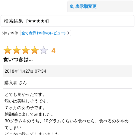
表示順変更
閉じる
検索結果
[
★★★★4
]
レビュー検索
:
5
件
/
19
件
全て表示
(19件のレビュー)
期間
:
4
画像
:
食いつきは…
星の数
:
2018
11
27
07:34
年
月
日
購入者
さん
並び順
:
とても良かったです。
匂いは美味しそうです。
絞り込む
７ヶ月の女の子です。
朝御飯に出してみました。
30グラムをのうち、10グラムくらいを食べたら、食べるのをやめ
てしまい
どこかに行ってしまいました。