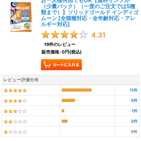
お一人様何回でもOK【無料サンプル
（少量パック）（一度のご注文では5種
類まで）】ソリッドゴールド インディゴ
ムーン
[
全猫種対応・全年齢対応・アレ
ルギー対応
]
4.31
19
件のレビュー
販売価格
:
0円
(税込)
レビュー評価分布
11
件
5
件
1
件
2
件
0
件