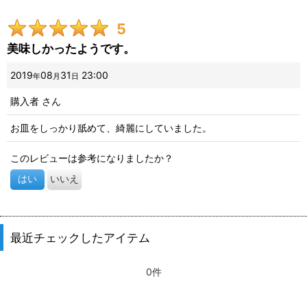
5
画像
:
美味しかったようです。
星の数
:
2019
08
31
23:00
年
月
日
購入者
さん
並び順
:
お皿をしっかり舐めて、綺麗にしていました。
絞り込む
このレビューは参考になりましたか？
はい
いいえ
最近チェックしたアイテム
0件