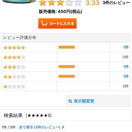
3.33
3
件のレビュー
販売価格
:
450円
(税込)
レビュー評価分布
1
件
0
件
1
件
1
件
0
件
表示順変更
閉じる
検索結果
[
★★★★★5
]
レビュー検索
:
1
件
/
3
件
全て表示
(3件のレビュー)
期間
: