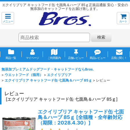
エクイリブリア キャットフード缶 七面鳥＆ハーブ 85ｇ正規品通販 安心・安全の
無添加のキャットフードをお届け致します。
メニュー
カート
検索
商品一覧
マイページ
ご利用案内
店舗レビュー
商品レビュー
店長に聞く！
無添加プレミアムドッグフード・キャットフードならBros.
>
ウエットフード（猫用）
>
エクイリブリア
>
エクイリブリア キャットフード缶 七面鳥＆ハーブ 85ｇ
>
レビュー
レビュー
[
エクイリブリア キャットフード缶 七面鳥＆ハーブ 85ｇ
]
エクイリブリア キャットフード缶 七面
鳥＆ハーブ 85ｇ
[
全猫種・全年齢対応
（期限：2028.4.30）
]