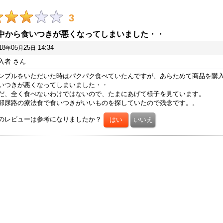
3
中から食いつきが悪くなってしまいました・・
18
05
25
14:34
年
月
日
入者
さん
ンプルをいただいた時はパクパク食べていたんですが、あらためて商品を購
いつきが悪くなってしまいました・・
だ、全く食べないわけではないので、たまにあげて様子を見ています。
部尿路の療法食で食いつきがいいものを探していたので残念です。。
のレビューは参考になりましたか？