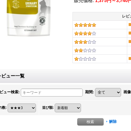
販売価格
:
1,375円～3,740
レビ
レビュー一覧
ビュー検索
:
期間
:
画像
の数
:
並び順
:
解除