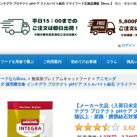
テグラ プロテクト pHケア ストルバイト結石 ドライフード正規品通販【Bros.】
安心・安全の無
ログイン
フードを用途で選ぶ
ご利用案内
初めてのお客様
コラム
商品
ドならBros.
>
無添加プレミアムキャットフード
>
アニモンダ
 猫用療法食 インテグラ プロテクト pHケア ストルバイト結石 ドライフー
【メーカー欠品（入荷日未定
テグラ プロテクト pHケア
猫以上・尿路・膀胱結石対
3.62