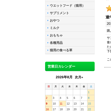
ウエットフード（猫用）
サプリメント
途
おやつ
20
ミルク
購
おもちゃ
サ
食
各種用品
た
猫用の食べる草
下
こ
営業日カレンダー
2026年8月
次月»
日
月
火
水
木
金
土
1
2
3
4
5
6
7
8
9
10
11
12
13
14
15
16
17
18
19
20
21
22