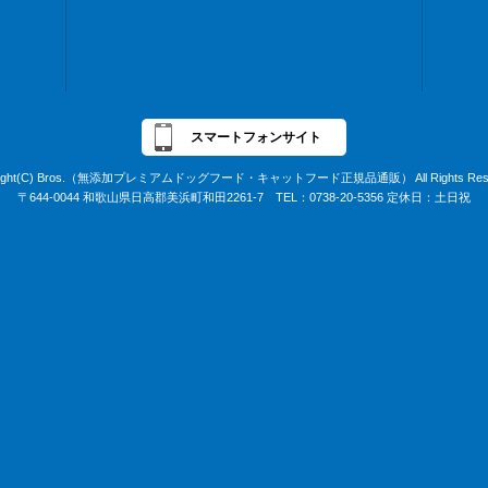
スマートフォンサイト
right(C) Bros.（無添加プレミアムドッグフード・キャットフード正規品通販） All Rights Rese
〒644-0044 和歌山県日高郡美浜町和田2261-7 TEL：0738-20-5356 定休日：土日祝