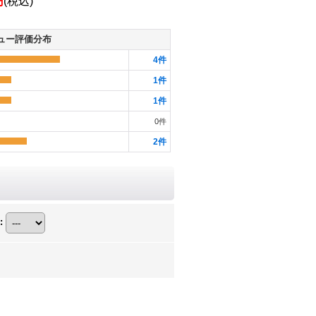
円
(税込)
ュー評価分布
4
件
1
件
1
件
0
件
2
件
: