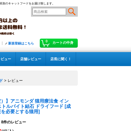
添加のキャットフードをお届け致します。
0
カートの中身
新規登録はこちら
レビュー
店舗レビュー
店長に聞く！
ド
>
レビュー
）】アニモンダ 猫用療法食 イン
 ストルバイト結石 ドライフード
[
成
策を必要とする猫用
]
8
件のレビュー