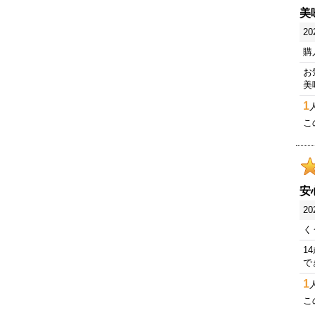
美
20
購
お
美
1
こ
安
20
く
1
で
1
こ