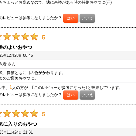
もちょっとお高めなので、懐に余裕がある時の特別おやつに(汗)
のレビューは参考になりましたか？
5
番のよいおやつ
23
12
28
00:46
年
月
日
入者
さん
犬、愛猫ともに目の色がかわります。
まのご褒美おやつに。
1
人中、
人の方が、｢このレビューが参考になった｣と投票しています。
のレビューは参考になりましたか？
5
気に入りのおやつ
23
11
24
21:31
年
月
日