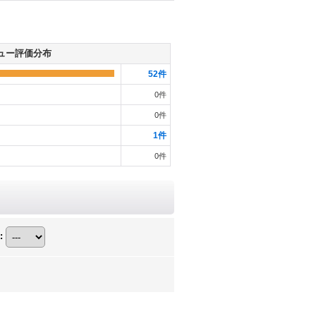
ュー評価分布
52
件
0
件
0
件
1
件
0
件
: