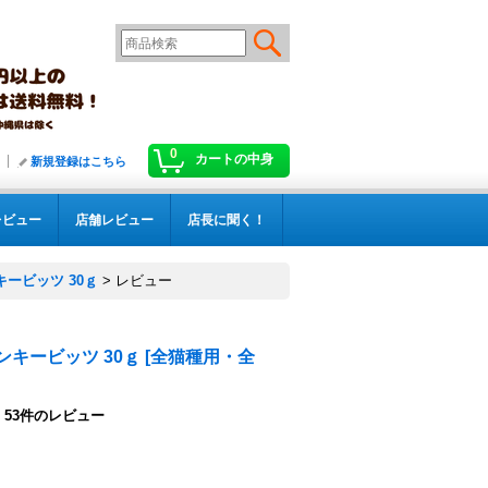
0
カートの中身
新規登録はこちら
レビュー
店舗レビュー
店長に聞く！
ービッツ 30ｇ
>
レビュー
ンキービッツ 30ｇ
[
全猫種用・全
53
件のレビュー