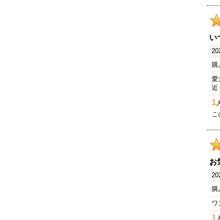
い
20
購
愛
近
1
こ
お
20
購
ワ
1