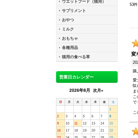
ウエットフード（猫用）
53
件
サプリメント
おやつ
ミルク
おもちゃ
各種用品
変
猫用の食べる草
20
購
営業日カレンダー
愛
似
2026年8月
次月»
ま
こ
で
日
月
火
水
木
金
土
1
こ
2
3
4
5
6
7
8
9
10
11
12
13
14
15
16
17
18
19
20
21
22
23
24
25
26
27
28
29