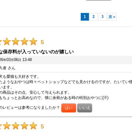
1
2
3
次
»
5
な保存料が入っていないのが嬉しい
26
03
06
13:48
年
月
日
入者
さん
犬も愛猫も大好きです。
たようなおやつは時々ペットショップなどでも見かけるのですが、たいてい
います。
の商品はその点、安心して与えられます。
もちょっとお高めなので、懐に余裕がある時の特別おやつに(汗)
のレビューは参考になりましたか？
5