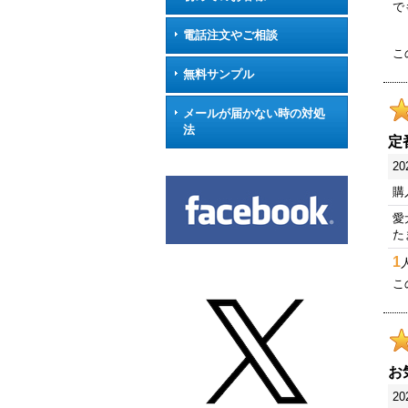
で
電話注文やご相談
こ
無料サンプル
メールが届かない時の対処
法
定
20
購
愛
た
1
こ
お
20