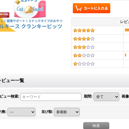
レビ
レビュー一覧
ビュー検索
:
期間
:
画像
の数
:
並び順
: