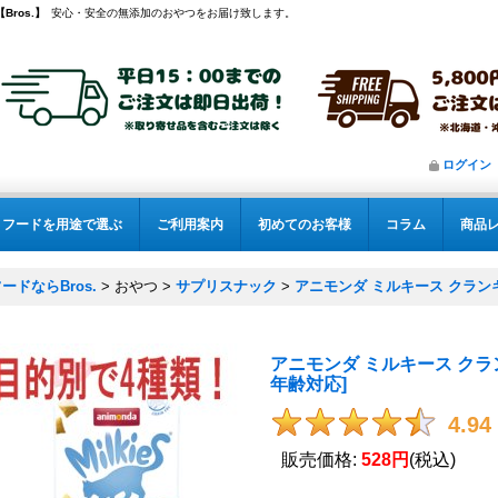
ros.】
安心・安全の無添加のおやつをお届け致します。
ログイン
フードを用途で選ぶ
ご利用案内
初めてのお客様
コラム
商品
ドならBros.
>
おやつ
>
サプリスナック
>
アニモンダ ミルキース クランキ
アニモンダ ミルキース クラ
年齢対応
]
4.94
販売価格
:
528円
(税込)