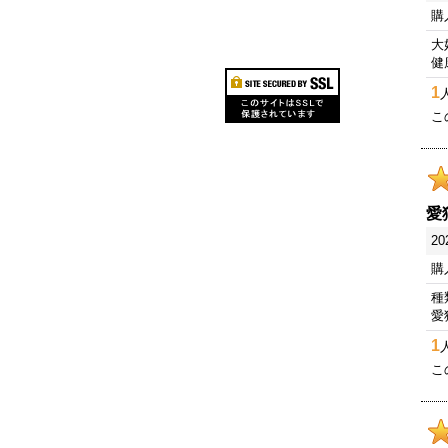
購
大
健
1
こ
愛
20
購
種
愛
1
こ