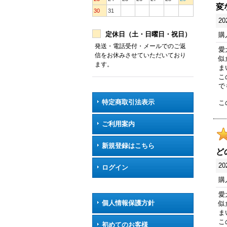
変
30
31
20
定休日（土・日曜日・祝日）
購
発送・電話受付・メールでのご返
愛
信をお休みさせていただいており
似
ます。
ま
こ
で
特定商取引法表示
こ
ご利用案内
新規登録はこちら
ど
20
ログイン
購
愛
個人情報保護方針
似
ま
こ
初めてのお客様