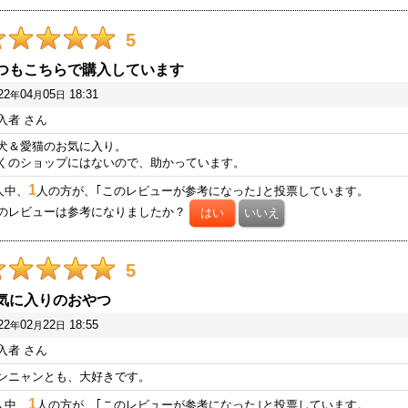
5
つもこちらで購入しています
22
04
05
18:31
年
月
日
入者
さん
犬＆愛猫のお気に入り。
くのショップにはないので、助かっています。
1
人中、
人の方が、｢このレビューが参考になった｣と投票しています。
のレビューは参考になりましたか？
5
気に入りのおやつ
22
02
22
18:55
年
月
日
入者
さん
ンニャンとも、大好きです。
1
人中、
人の方が、｢このレビューが参考になった｣と投票しています。