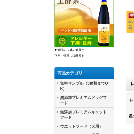
▶犬猫の皮膚の健康と
下痢、便秘には酵素を
商品カテゴリ
無料サンプル（5種類までO
K）
無添加プレミアムドッグフ
レ
ード
無添加プレミアムキャット
星
フード
ウエットフード（犬用）