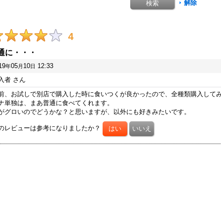
解除
4
通に・・・
19
05
10
12:33
年
月
日
入者
さん
前、お試しで別店で購入した時に食いつくが良かったので、全種類購入して
ナ単独は、まあ普通に食べてくれます。
がグロいのでどうかな？と思いますが、以外にも好きみたいです。
のレビューは参考になりましたか？