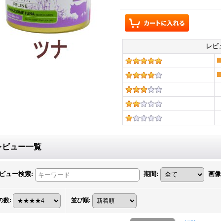
レビ
レビュー一覧
ビュー検索
:
期間
:
画像
の数
:
並び順
: