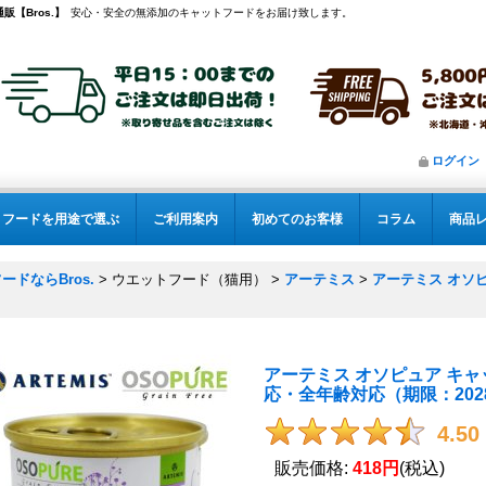
販【Bros.】
安心・安全の無添加のキャットフードをお届け致します。
ログイン
フードを用途で選ぶ
ご利用案内
初めてのお客様
コラム
商品
ドならBros.
>
ウエットフード（猫用）
>
アーテミス
>
アーテミス オソピ
アーテミス オソピュア キャッ
応・全年齢対応（期限：2028.
4.50
販売価格
:
418円
(税込)