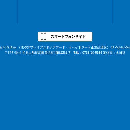
スマートフォンサイト
right(C) Bros.（無添加プレミアムドッグフード・キャットフード正規品通販） All Rights Rese
〒644-0044 和歌山県日高郡美浜町和田2261-7 TEL：0738-20-5356 定休日：土日祝