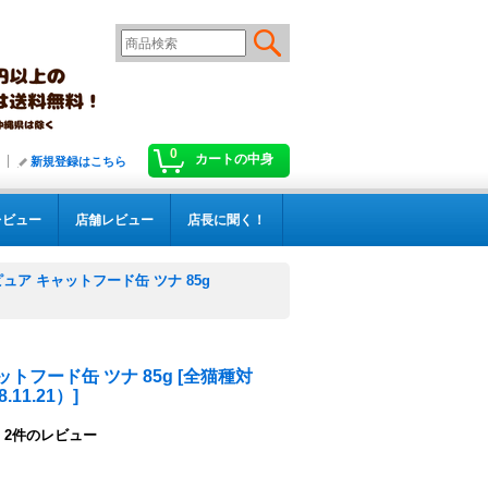
0
カートの中身
新規登録はこちら
レビュー
店舗レビュー
店長に聞く！
ュア キャットフード缶 ツナ 85g
トフード缶 ツナ 85g
[
全猫種対
11.21）
]
2
件のレビュー