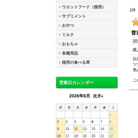
ウエットフード（猫用）
1
件
サプリメント
おやつ
普
ミルク
20
おもちゃ
購
各種用品
以
猫用の食べる草
ツ
色
こ
営業日カレンダー
2026年8月
次月»
日
月
火
水
木
金
土
1
2
3
4
5
6
7
8
9
10
11
12
13
14
15
16
17
18
19
20
21
22