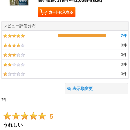
販売価格
:
319円～42,658円
(税込)
レビュー評価分布
7
件
0
件
0
件
0
件
0
件
表示順変更
閉じる
7
件
レビュー検索
:
5
期間
:
うれしい