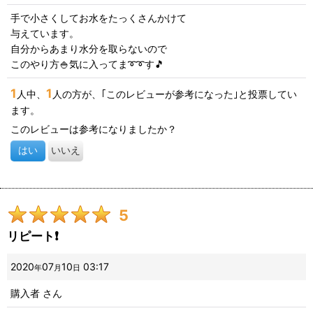
手で小さくしてお水をたっくさんかけて
与えています。
自分からあまり水分を取らないので
このやり方🍚気に入ってま➰➰す🎵
1
1
人中、
人の方が、｢このレビューが参考になった｣と投票してい
ます。
このレビューは参考になりましたか？
はい
いいえ
5
リピート❗
2020
07
10
03:17
年
月
日
購入者
さん