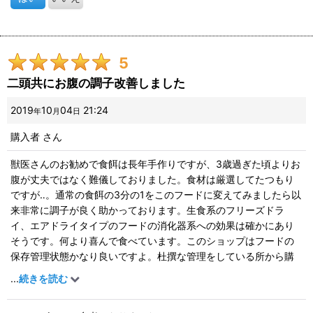
5
二頭共にお腹の調子改善しました
2019
10
04
21:24
年
月
日
購入者
さん
獣医さんのお勧めで食餌は長年手作りですが、3歳過ぎた頃よりお
腹が丈夫ではなく難儀しておりました。食材は厳選してたつもり
ですが‥。通常の食餌の3分の1をこのフードに変えてみましたら以
来非常に調子が良く助かっております。生食系のフリーズドラ
イ、エアドライタイプのフードの消化器系への効果は確かにあり
そうです。何より喜んで食べています。このショップはフードの
保存管理状態かなり良いですよ。杜撰な管理をしている所から購
入するとすぐ分かりますが、ここのショップはいつもサラサラ新
...
続きを読む
鮮に感じて気に入っております。