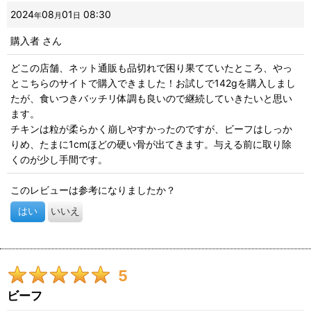
画像
:
2024
08
01
08:30
年
月
日
購入者
さん
星の数
:
どこの店舗、ネット通販も品切れで困り果てていたところ、やっ
とこちらのサイトで購入できました！お試しで142gを購入しまし
並び順
:
たが、食いつきバッチリ体調も良いので継続していきたいと思い
ます。
絞り込む
チキンは粒が柔らかく崩しやすかったのですが、ビーフはしっか
りめ、たまに1cmほどの硬い骨が出てきます。与える前に取り除
くのが少し手間です。
このレビューは参考になりましたか？
はい
いいえ
5
ビーフ