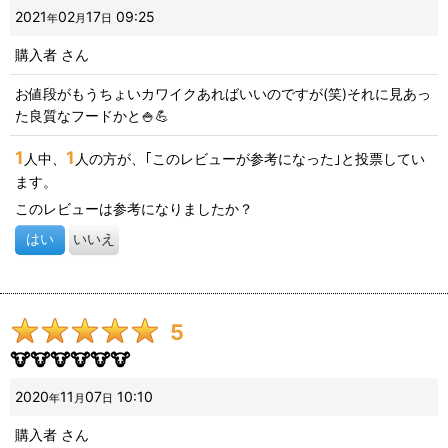
2021
02
17
09:25
年
月
日
購入者
さん
お値段がもうちょいカワイクあればいいのですが(笑)それに見あっ
た良質なフードかと🍚💪
1
1
人中、
人の方が、｢このレビューが参考になった｣と投票してい
ます。
このレビューは参考になりましたか？
はい
いいえ
5
🐮🐮🐮🐮🐮🐮
2020
11
07
10:10
年
月
日
購入者
さん