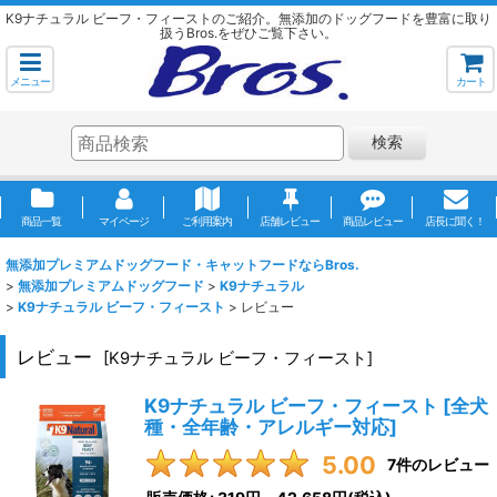
K9ナチュラル ビーフ・フィーストのご紹介。無添加のドッグフードを豊富に取り
扱うBros.をぜひご覧下さい。
メニュー
カート
検索
商品一覧
マイページ
ご利用案内
店舗レビュー
商品レビュー
店長に聞く！
無添加プレミアムドッグフード・キャットフードならBros.
>
無添加プレミアムドッグフード
>
K9ナチュラル
>
K9ナチュラル ビーフ・フィースト
>
レビュー
レビュー
[
K9ナチュラル ビーフ・フィースト
]
K9ナチュラル ビーフ・フィースト
[
全犬
種・全年齢・アレルギー対応
]
5.00
7
件のレビュー