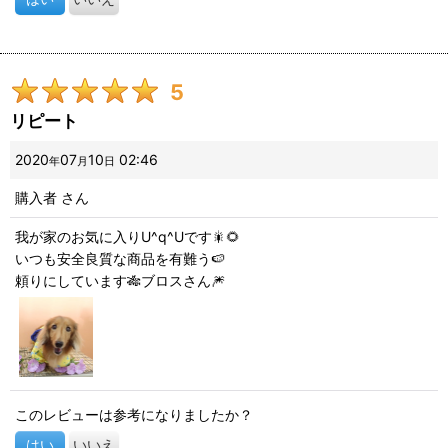
5
リピート
2020
07
10
02:46
年
月
日
購入者
さん
我が家のお気に入りU^q^Uです🎇🌻
いつも安全良質な商品を有難う🍉
頼りにしています🎋ブロスさん🎆
このレビューは参考になりましたか？
はい
いいえ