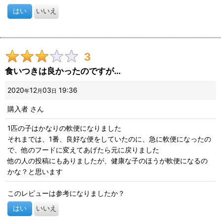
初めにあげた時点から食いつきは悪めでよく残します。
はい
いいえ
初めはアレルギー発症はなしでしたが、最近は半分くらいでアレ
ルギー発症してます。
3
食いつきは良かったのですが…
2020
12
03
19:36
年
月
日
購入者
さん
1匹の子はかなりの軟便になりました
それまでは、1番、良好な便をしていたのに、急に軟便になったの
で、他のフードに変えてあげたら元に戻りました
他の人の投稿にもありましたが、健康な子のほうが軟便になるの
かな？と思います
このレビューは参考になりましたか？
はい
いいえ