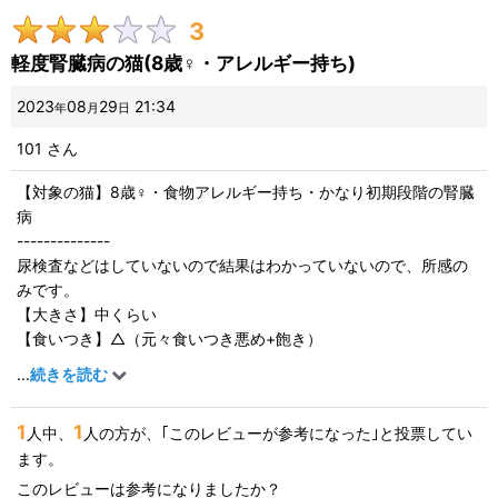
3
画像
:
軽度腎臓病の猫(8歳♀・アレルギー持ち)
星の数
:
2023
08
29
21:34
年
月
日
101
さん
並び順
:
【対象の猫】8歳♀・食物アレルギー持ち・かなり初期段階の腎臓
病
絞り込む
--------------
尿検査などはしていないので結果はわかっていないので、所感の
みです。
【大きさ】中くらい
【食いつき】△（元々食いつき悪め+飽き）
【アレルギー】1kgはアレルギー発症（２年くらいあげたためと思
...
続きを読む
われる）
【その他】
1
1
人中、
人の方が、｢このレビューが参考になった｣と投票してい
腎臓病が発覚する前から常用してました。
ます。
常用したうえでpHは7（高めですが、動物病院では問題なしと診
断）
このレビューは参考になりましたか？