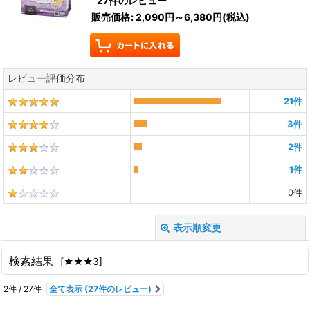
27
件のレビュー
販売価格
:
2,090円～6,380円
(税込)
レビュー評価分布
21
件
3
件
2
件
1
件
0
件
表示順変更
閉じる
検索結果
[
★★★3
]
レビュー検索
:
2
件
/
27
件
全て表示
(27件のレビュー)
期間
: