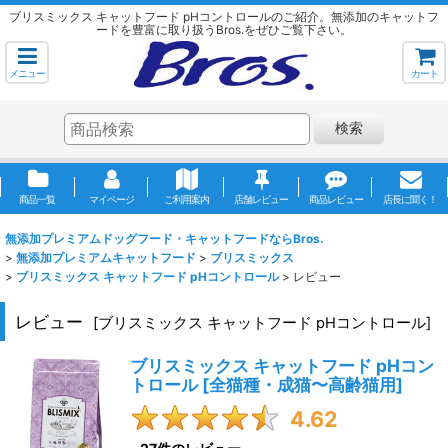
ブリスミックス キャットフード pHコントロールのご紹介。無添加のキャットフ
ードを豊富に取り扱うBros.をぜひご覧下さい。
メニュー
カート
検索
商品一覧
マイページ
ご利用案内
店舗レビュー
商品レビュー
店長に聞く！
無添加プレミアムドッグフード・キャットフードならBros.
>
無添加プレミアムキャットフード
>
ブリスミックス
>
ブリスミックス キャットフード pHコントロール
>
レビュー
レビュー
[
ブリスミックス キャットフード pHコントロール
]
ブリスミックス キャットフード pHコン
トロール
[
全猫種・成猫〜高齢猫用
]
4.62