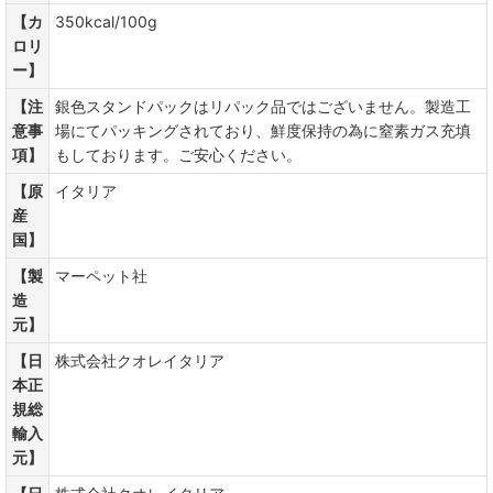
【カ
350kcal/100g
ロリ
ー】
【注
銀色スタンドパックはリパック品ではございません。製造工
意事
場にてパッキングされており、鮮度保持の為に窒素ガス充填
項】
もしております。ご安心ください。
【原
イタリア
産
国】
【製
マーペット社
造
元】
【日
株式会社クオレイタリア
本正
規総
輸入
元】