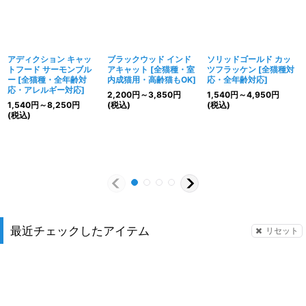
アディクション キャッ
ブラックウッド インド
ソリッドゴールド カッ
トフード サーモンブル
アキャット
[
全猫種・室
ツフラッケン
[
全猫種対
ー
[
全猫種・全年齢対
内成猫用・高齢猫もOK
]
応・全年齢対応
]
応・アレルギー対応
]
2,200
円
～3,850
円
1,540
円
～4,950
円
1,540
円
～8,250
円
(税込)
(税込)
(税込)
最近チェックしたアイテム
リセット