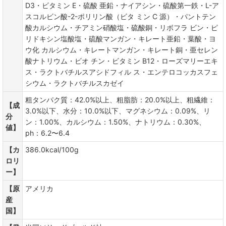
D3・ビタミン E・硫酸 亜鉛・ナイアシン・硫酸第一鉄・L-ア
スコルビン酸-2-ポリリン酸（ビタ ミン C 源）・パントテン
酸カルシウム・チアミン硝酸塩・硫酸銅・リボフラ ビン・ピ
リドキシン塩酸塩・硫酸マンガン・キレート亜鉛・葉酸・ヨ
ウ化 カルシウム・キレートマンガン・キレート銅・亜セレン
酸ナトリウム・ビオ チン・ビタミン B12・ローズマリーエキ
ス・ラクトバチルスアシドフィル ス・エンテロコッカスフェ
シウム・ラクトバチルスカゼイ
粗タンパク質：42.0%以上、粗脂肪：20.0%以上、粗繊維：
【成
3.0%以下、水分：10.0%以下、マグネシウム：0.09%、リ
分
ン：1.00%、カルシウム：1.50%、ナトリウム：0.30%、
値】
ph：6.2〜6.4
【カ
386.0kcal/100g
ロリ
ー】
【原
アメリカ
産
国】