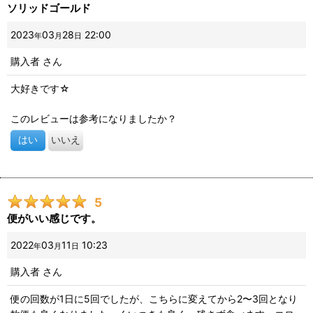
ソリッドゴールド
2023
03
28
22:00
年
月
日
購入者
さん
大好きです☆
このレビューは参考になりましたか？
はい
いいえ
5
便がいい感じです。
2022
03
11
10:23
年
月
日
購入者
さん
便の回数が1日に5回でしたが、こちらに変えてから2〜3回となり