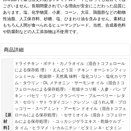
ございません。長期間愛されている理由が安全にこだわった品質に
あります。塩、化学物質、小麦、コーン、大豆、鶏脂肪などの動物
性油脂、人工保存料、砂糖、塩、ひまわり油を含みません。素材は
もちろん人間が食べられるヒューマングレード。当然、合成着色料
や防腐剤などの人工添加物は不使用です。
商品詳細
ドライチキン・ポテト・カノラオイル（混合トコフェロール
による保存処 理）・えんどう豆・チキン・オーシャンフィッ
シュミール・乾燥卵・天然風 味料・塩化コリン・塩化カリウ
ム・タウリン・DL メチオニン・サーモンオ イル（混合トコ
フェロールによる保存処理）・乾燥チコリ根・人参・パン プ
キン・パセリ・リンゴ・クランベリー・ブルーベリー・レタ
ス・セロリ・サト ウダイコン・クレソン・ほうれん草・ブロ
ッコリー・スペアミント・アーモン ドオイル（混合トコフェ
【原
ロールによる保存処理）・セサミオイル（混合ト コフェロー
材
ルによる保存処理）・ユッカシジゲラエキス・乾燥ケルプ・
料】
タ イム・ヒラマメ・L-カルニチン・ビタミン A・ビタミン