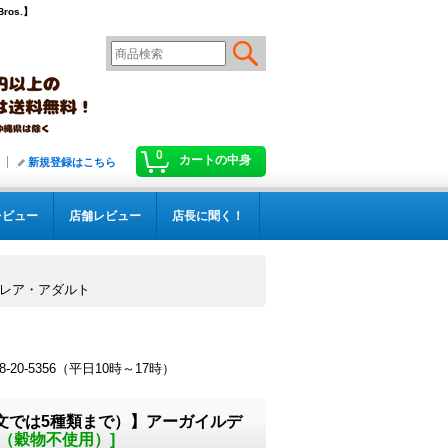
os.】
0
カートの中身
新規登録はこちら
レビュー
店舗レビュー
店長に聞く！
ィレア・アダルト
！
-5356（平日10時～17時）
文では5種類まで）】アーガイルデ
（穀物不使用）
]