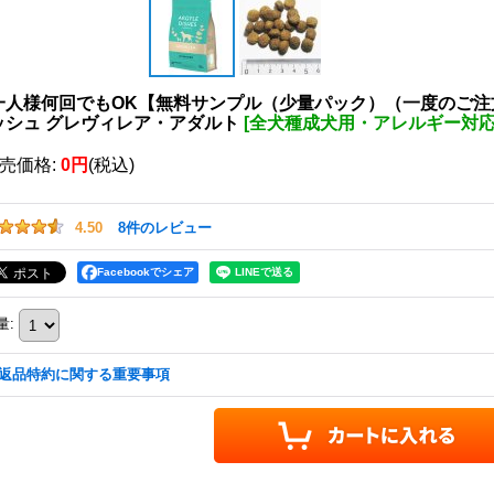
一人様何回でもOK【無料サンプル（少量パック）（一度のご注
ッシュ グレヴィレア・アダルト
[
全犬種成犬用・アレルギー対
売価格
:
0円
(税込)
4.50
8
件のレビュー
Facebookでシェア
量
:
返品特約に関する重要事項