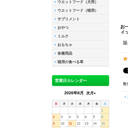
ウエットフード（犬用）
ウエットフード（猫用）
サプリメント
お
おやつ
ィ
ミルク
販
おもちゃ
各種用品
猫用の食べる草
営業日カレンダー
数
2026年8月
次月»
日
月
火
水
木
金
土
1
2
3
4
5
6
7
8
9
10
11
12
13
14
15