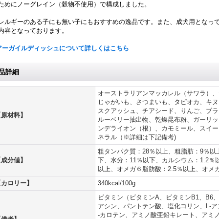
ためにノーグレイン（穀物不使用）で構成しました。
レルギーのある子にも無い子にもおすすめの逸品です。また、成犬用となっ
内容となっております。
アーガイルディッシュについて詳しくはこちら
品詳細
オーストラリアンマッカレル（サワラ）、
じゃがいも、さつまいも、タピオカ、キヌ
スクアッシュ、チアシード、りんご、ブラ
【原材料】
ルーベリー抽出物、乾燥昆布粉、ガーリッ
ンデライオン（根）、カモミール、スイー
ネラル（※詳細は下記備考)
粗タンパク質：28％以上、粗脂肪：9％以
【成分値】
下、水分：11％以下、カルシウム：1.2
以上、オメガ６脂肪酸：2.5％以上、オメガ
【カロリー】
340kcal/100g
ビタミン（ビタミンA、ビタミンB1、B6
アシン、パントテン酸、塩化コリン、L-ア
-カロテン、アミノ酸亜鉛キレート、アミ