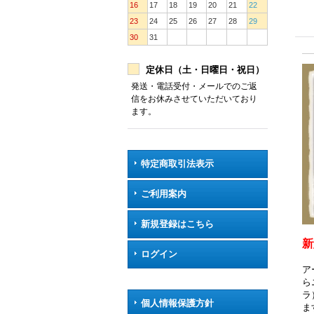
16
17
18
19
20
21
22
23
24
25
26
27
28
29
30
31
定休日（土・日曜日・祝日）
発送・電話受付・メールでのご返
信をお休みさせていただいており
ます。
特定商取引法表示
ご利用案内
新規登録はこちら
新
ログイン
ア
ら
ラ
個人情報保護方針
ま