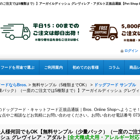
注文では5種類まで）】アーガイルディッシュ グレヴィレア・アダルト正規品通販【Pet Shop Br
ログイン
フードを用途で選ぶ
ご利用案内
初めてのお客様
コラム
商品
ドならBros.
>
無料サンプル（5種類までOK）
>
ドッグフード サンプル
量パック）（一度のご注文では5種類まで）】アーガイルディッシュ グレヴ
ドッグフード・キャットフード正規品通販｜Bros. Online Shopへようこそ
点やご相談などお気軽にお問い合わせください。お問い合わせ電話番号 0738-20
一人様何回でもOK【無料サンプル（少量パック）（一度のご注
シュ グレヴィレア・アダルト
[
全犬種成犬用・アレルギー対応