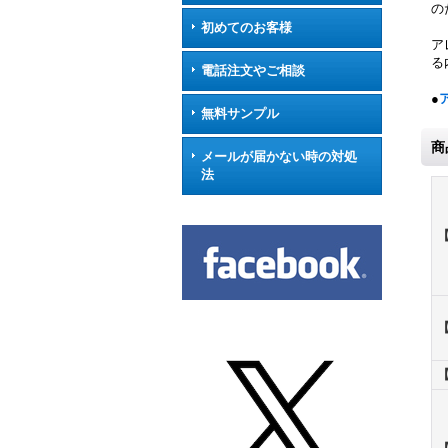
の
初めてのお客様
ア
る
電話注文やご相談
●
無料サンプル
商
メールが届かない時の対処
法