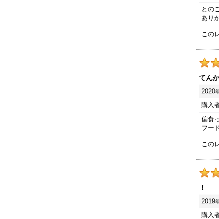
との
ありが
この
てん
2020
購入
偏食
フー
この
！
2019
購入