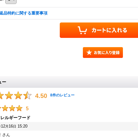
返品特約に関する重要事項
ュー
4.50
8
件のレビュー
5
アレルギーフード
12
16
15:20
年
月
日
者
さん