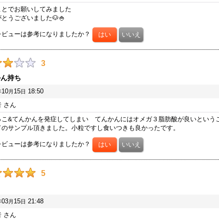
ことでお願いしてみました
とうございました🐶🍚
レビューは参考になりましたか？
3
かん持ち
10
15
18:50
年
月
日
者
さん
っこ&てんかんを発症してしまい てんかんにはオメガ３脂肪酸が良いという
ドのサンプル頂きました。小粒ですし食いつきも良かったです。
レビューは参考になりましたか？
5
03
15
21:48
年
月
日
者
さん