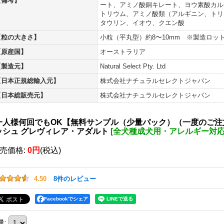
【備考】
ート、アミノ酸銅キレート、ヨウ素酸カル
トリウム、アミノ酸類（アルギニン、トリ
タウリン、イオウ、クエン酸
【粒の大きさ】
小粒（平丸型）約8〜10mm ※製造ロッ
【原産国】
オーストラリア
【製造元】
Natural Select Pty. Ltd
【日本正規総輸入元】
株式会社ナチュラルセレクトジャパン
【日本総販売元】
株式会社ナチュラルセレクトジャパン
一人様何回でもOK【無料サンプル（少量パック）（一度のご注
ッシュ グレヴィレア・アダルト
[
全犬種成犬用・アレルギー対
売価格
:
0円
(税込)
4.50
8
件のレビュー
Facebookでシェア
量
: