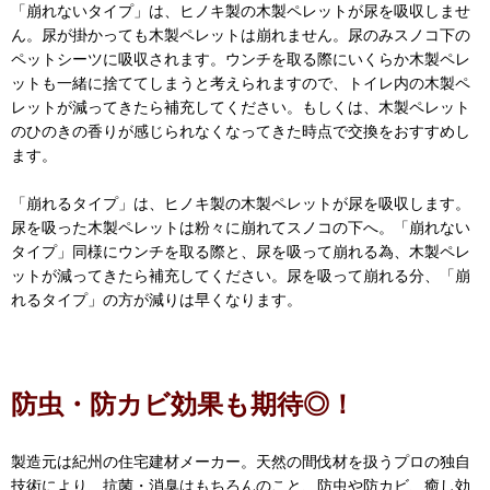
「崩れないタイプ」は、ヒノキ製の木製ペレットが尿を吸収しませ
ん。尿が掛かっても木製ペレットは崩れません。尿のみスノコ下の
ペットシーツに吸収されます。ウンチを取る際にいくらか木製ペレ
ットも一緒に捨ててしまうと考えられますので、トイレ内の木製ペ
レットが減ってきたら補充してください。もしくは、木製ペレット
のひのきの香りが感じられなくなってきた時点で交換をおすすめし
ます。
「崩れるタイプ」は、ヒノキ製の木製ペレットが尿を吸収します。
尿を吸った木製ペレットは粉々に崩れてスノコの下へ。「崩れない
タイプ」同様にウンチを取る際と、尿を吸って崩れる為、木製ペレ
ットが減ってきたら補充してください。尿を吸って崩れる分、「崩
れるタイプ」の方が減りは早くなります。
防虫・防カビ効果も期待◎！
製造元は紀州の住宅建材メーカー。天然の間伐材を扱うプロの独自
技術により、抗菌・消臭はもちろんのこと、防虫や防カビ、癒し効