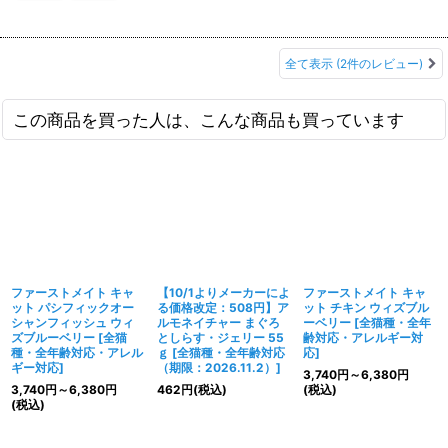
全て表示
(2件のレビュー)
この商品を買った人は、こんな商品も買っています
ファーストメイト キャ
【10/1よりメーカーによ
ファーストメイト キャ
ット パシフィックオー
る価格改定：508円】ア
ット チキン ウィズブル
シャンフィッシュ ウィ
ルモネイチャー まぐろ
ーベリー
[
全猫種・全年
ズブルーベリー
[
全猫
としらす・ジェリー 55
齢対応・アレルギー対
種・全年齢対応・アレル
ｇ
[
全猫種・全年齢対応
応
]
ギー対応
]
（期限：2026.11.2）
]
3,740
円
～6,380
円
3,740
円
～6,380
円
462
円
(税込)
(税込)
(税込)