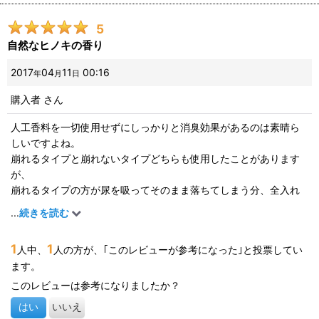
はずが、一部は落ちて残りはそのままたまってしまいました。
もしかしたら、入れる量が多かったのかも。
5
とりあえず、オシッコは問題なくクリアしてくれましたが、大の
自然なヒノキの香り
方が・・・・
以前の砂は小さく軽かったのですが、こちらは大きく少し重いの
2017
04
11
00:16
年
月
日
が気にいらないのか、トイレの場外でしてしまい大変な事になり
購入者
さん
ました(´；ω；｀)
人工香料を一切使用せずにしっかりと消臭効果があるのは素晴ら
残念ながら、お気に召さなかったので、却下となりました。
しいですよね。
崩れるタイプと崩れないタイプどちらも使用したことがあります
もう少し粒が小さいペレットがいいなーと思いました。
が、
崩れるタイプの方が尿を吸ってそのまま落ちてしまう分、全入れ
替えまでの消臭効果の持続力は高い気がしますね。（当たり
...
続きを読む
前？）
1
1
人中、
人の方が、｢このレビューが参考になった｣と投票してい
ます。
このレビューは参考になりましたか？
はい
いいえ