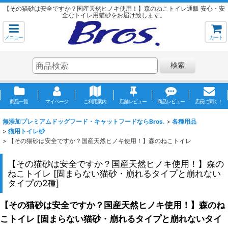
【その猫砂は安全ですか？国産天然ヒノキ使用！】森のねこトイレ通販 安心・安
全なトイレ用猫砂をお届け致します。
メニュー
カート
検索
商品一覧
マイページ
ご利用案内
店舗レビュー
商品レビュー
店長に聞く！
無添加プレミアムドッグフード・キャットフードならBros.
>
各種用品
>
猫用トイレ砂
>
【その猫砂は安全ですか？国産天然ヒノキ使用！】森のねこトイレ
【その猫砂は安全ですか？国産天然ヒノキ使用！】森の
ねこトイレ
[
固まらない猫砂・崩れるタイプと崩れない
タイプの2種
]
【その猫砂は安全ですか？国産天然ヒノキ使用！】森のね
こトイレ
[
固まらない猫砂・崩れるタイプと崩れないタイ