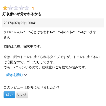
1
好き嫌いが分かれるかも
2017
07
22
09:41
年
月
日
クロにゃん(=^・^=)とはちわれ(=^・^=)の２(=^・^=)がいます
さん
猫砂は現在、探求中です。
今は、紙のトイレに捨てられるタイプですが、トイレに捨てるの
は心配なので、ゴミだししてます。
でも、2ニャンいるので、結構重いごみ捨てが悩みです。
...
続きを読む
そこで、以前から気になっていた、ペレットタイプを購入してみ
ました。
このレビューは参考になりましたか？
すのこのトイレだと、水分を含んだものはトレイに崩れて落ちる
との事。
はい
いいえ
早速、セットしたのですが、水分を含んで崩れてトレーに落ちる