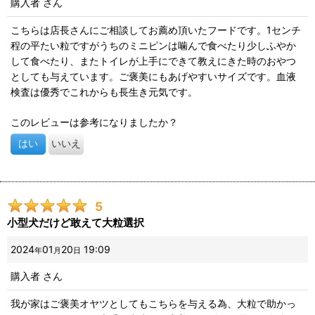
購入者
さん
こちらは店長さんにご相談してお薦め頂いたフードです。1センチ
程の平たい粒ですがうちのミニピンは噛んで食べたり少しふやか
して食べたり、またトイレが上手にできて教えにきた時のおやつ
としても与えています。ご褒美にもあげやすいサイズです。血液
検査は優秀でこれからも長生き元気です。
このレビューは参考になりましたか？
はい
いいえ
5
小型犬だけど敢えて大粒選択
2024
01
20
19:09
年
月
日
購入者
さん
我が家はご褒美オヤツとしてもこちらを与える為、大粒で助かっ