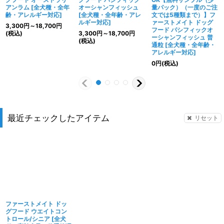
アンラム
[
全犬種・全年
オーシャンフィッシュ
量パック）（一度のご注
齢・アレルギー対応
]
[
全犬種・全年齢・アレ
文では5種類まで）】フ
ルギー対応
]
ァーストメイト ドッグ
3,300
円
～18,700
円
フード パシフィックオ
(税込)
3,300
円
～18,700
円
ーシャンフィッシュ 普
(税込)
通粒
[
全犬種・全年齢・
アレルギー対応
]
0
円
(税込)
最近チェックしたアイテム
リセット
ファーストメイト ドッ
グフード ウエイトコン
トロール/シニア
[
全犬