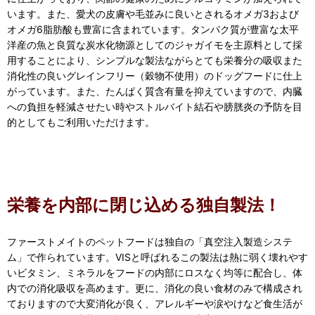
います。また、愛犬の皮膚や毛並みに良いとされるオメガ3および
オメガ6脂肪酸も豊富に含まれています。タンパク質が豊富な太平
洋産の魚と良質な炭水化物源としてのジャガイモを主原料として採
用することにより、シンプルな製法ながらとても栄養分の吸収また
消化性の良いグレインフリー（穀物不使用）のドッグフードに仕上
がっています。また、たんぱく質含有量を抑えていますので、内臓
への負担を軽減させたい時やストルバイト結石や膀胱炎の予防を目
的としてもご利用いただけます。
栄養を内部に閉じ込める独自製法！
ファーストメイトのペットフードは独自の「真空注入製造システ
ム」で作られています。VISと呼ばれるこの製法は熱に弱く壊れやす
いビタミン、ミネラルをフードの内部にロスなく均等に配合し、体
内での消化吸収を高めます。更に、消化の良い食材のみで構成され
ておりますので大変消化が良く、アレルギーや涙やけなど食生活が