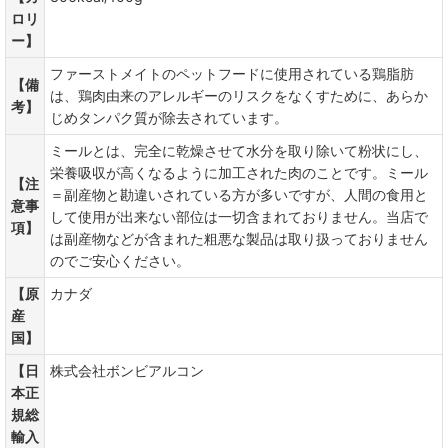
ロリ
ー】
ファーストメイトのペットフードに使用されている鶏脂肪
【備
は、鶏肉由来のアレルギーのリスクをなくすために、あらか
考】
じめタンパク質が除去されています。
ミールとは、完全に乾燥させて水分を取り除いて粉状にし、
栄養吸収が高くなるように加工された肉のことです。ミール
【注
＝副産物と勘違いされている方が多いですが、人間の食用と
意事
して使用が出来ない部位は一切含まれておりません。当店で
項】
は副産物などが含まれた粗悪な製品は取り扱っておりません
のでご安心ください。
【原
カナダ
産
国】
【日
株式会社ボンビアルコン
本正
規総
輸入