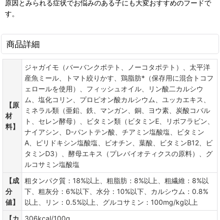
原因とみられる症状でお悩みのある子にも大変おすすめのフードで
す。
商品詳細
ジャガイモ（バーバンクポテト、ノーコタポテト）、太平洋
産魚ミール、トマト絞りかす、鶏脂肪*（保存用に混合トコフ
ェロールを使用）、フィッシュオイル、リン酸二カルシウ
ム、塩化コリン、プロピオン酸カルシウム、ユッカエキス、
【原
ミネラル類（亜鉛、鉄、マンガン、銅、ヨウ素、炭酸コバル
材
ト、セレン酵母）、ビタミン類（ビタミンE、リボフラビン、
料】
ナイアシン、D-パントテン酸、チアミン塩酸塩、ビタミン
A、ピリドキシン塩酸塩、ビオチン、葉酸、ビタミンB12、ビ
タミンD3）、酵母エキス（プレバイオティクスの原料）、グ
ルコサミン塩酸塩
【成
粗タンパク質：18%以上、粗脂肪：8%以上、粗繊維：8%以
分
下、粗灰分：6%以下、水分：10%以下、カルシウム：0.8%
値】
以上、リン：0.5%以上、グルコサミン：100mg/kg以上
【カ
306kcal/100g