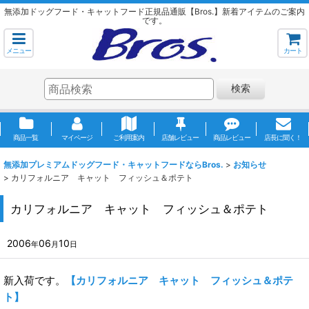
無添加ドッグフード・キャットフード正規品通販【Bros.】新着アイテムのご案内
です。
メニュー
カート
検索
商品一覧
マイページ
ご利用案内
店舗レビュー
商品レビュー
店長に聞く！
無添加プレミアムドッグフード・キャットフードならBros.
>
お知らせ
>
カリフォルニア キャット フィッシュ＆ポテト
カリフォルニア キャット フィッシュ＆ポテト
2006
06
10
年
月
日
新入荷です。
【カリフォルニア キャット フィッシュ＆ポテ
ト】