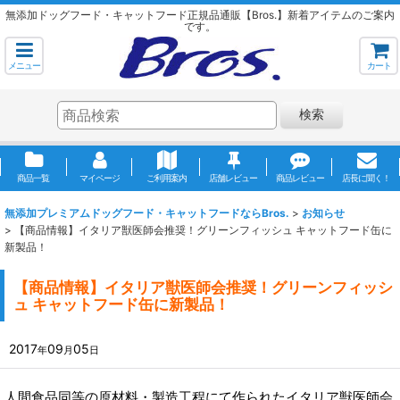
無添加ドッグフード・キャットフード正規品通販【Bros.】新着アイテムのご案内
です。
メニュー
カート
検索
商品一覧
マイページ
ご利用案内
店舗レビュー
商品レビュー
店長に聞く！
無添加プレミアムドッグフード・キャットフードならBros.
>
お知らせ
>
【商品情報】イタリア獣医師会推奨！グリーンフィッシュ キャットフード缶に
新製品！
【商品情報】イタリア獣医師会推奨！グリーンフィッシ
ュ キャットフード缶に新製品！
2017
09
05
年
月
日
人間食品同等の原材料・製造工程にて作られたイタリア獣医師会