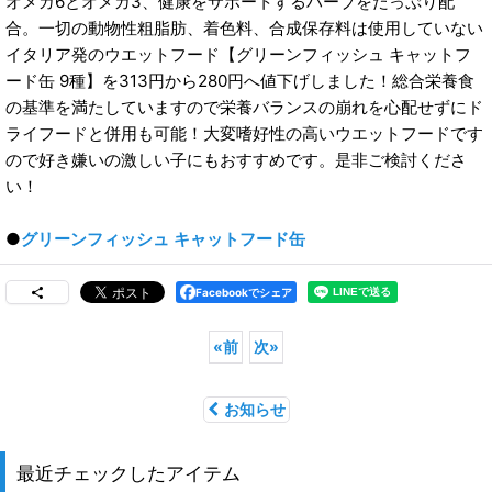
オメガ6とオメガ3、健康をサポートするハーブをたっぷり配
合。一切の動物性粗脂肪、着色料、合成保存料は使用していない
イタリア発のウエットフード【グリーンフィッシュ キャットフ
ード缶 9種】を313円から280円へ値下げしました！総合栄養食
の基準を満たしていますので栄養バランスの崩れを心配せずにド
ライフードと併用も可能！大変嗜好性の高いウエットフードです
ので好き嫌いの激しい子にもおすすめです。是非ご検討くださ
い！
●
グリーンフィッシュ キャットフード缶
Facebookでシェア
«
前
次
»
お知らせ
最近チェックしたアイテム