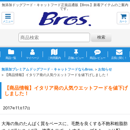
無添加ドッグフード・キャットフード正規品通販【Bros.】新着アイテムのご案内
です。
メニュー
カート
検索
商品一覧
マイページ
ご利用案内
店舗レビュー
商品レビュー
店長に聞く！
無添加プレミアムドッグフード・キャットフードならBros.
>
お知らせ
>
【商品情報】イタリア発の人気ウエットフードを値下げしました！
【商品情報】イタリア発の人気ウエットフードを値下げ
しました！
2017
11
17
年
月
日
大海の魚のたんぱく質をベースに、毛艶を良くする不飽和粗脂肪