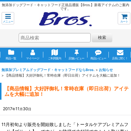
無添加ドッグフード・キャットフード正規品通販【Bros.】新着アイテムのご案内
です。
メニュー
カート
検索
商品一覧
マイページ
ご利用案内
店舗レビュー
商品レビュー
店長に聞く！
無添加プレミアムドッグフード・キャットフードならBros.
>
お知らせ
>
【商品情報】大好評御礼！常時在庫（即日出荷）アイテムを大幅に追加！
【商品情報】大好評御礼！常時在庫（即日出荷）アイテ
ムを大幅に追加！
2017
11
30
年
月
日
11月初旬より販売を開始致しました「トータルケアプレミアムフ