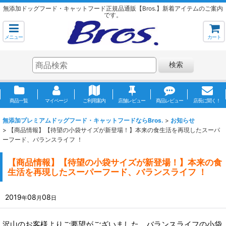
無添加ドッグフード・キャットフード正規品通販【Bros.】新着アイテムのご案内
です。
メニュー
カート
検索
商品一覧
マイページ
ご利用案内
店舗レビュー
商品レビュー
店長に聞く！
無添加プレミアムドッグフード・キャットフードならBros.
>
お知らせ
>
【商品情報】【待望の小袋サイズが新登場！】本来の食生活を再現したスーパ
ーフード、バランスライフ ！
【商品情報】【待望の小袋サイズが新登場！】本来の食
生活を再現したスーパーフード、バランスライフ ！
2019
08
08
年
月
日
沢山のお客様よりご要望がございました、バランスライフの小袋